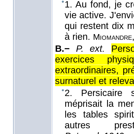
1. Au fond, je cr
vie active. J'env
qui restent dix 
à rien.
Miomandre
B.−
P. ext.
Pers
exercices physi
extraordinaires, p
surnaturel et releva
2. Persicaire s
méprisait la me
les tables spiri
autres prest