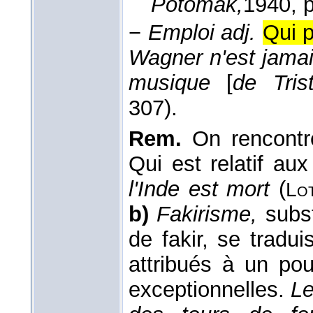
Potomak,
1940
, 
−
Emploi adj.
Qui p
Wagner n'est jamai
musique
[
de Tris
307).
Rem.
On rencontr
Qui est relatif aux
l'Inde est mort
(
Lot
b)
Fakirisme,
subst
de fakir, se tradu
attribués à un pou
exceptionnelles.
Le