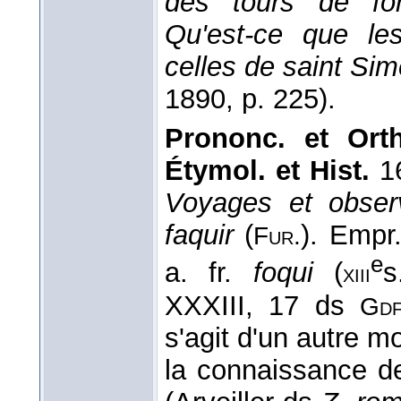
des tours de for
Qu'est-ce que le
celles de saint Sim
1890, p. 225).
Prononc. et Orth
Étymol. et Hist.
1
Voyages et observ
faquir
(
). Empr.
Fur.
e
a. fr.
foqui
(
s
xiii
XXXIII, 17 ds
Gd
s'agit d'un autre 
la connaissance de 