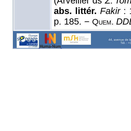
(Arveiller ds
Z. rom.
abs. littér.
Fakir
: 
p. 185. −
DD
Quem.
44, avenue de l
Tél. : 