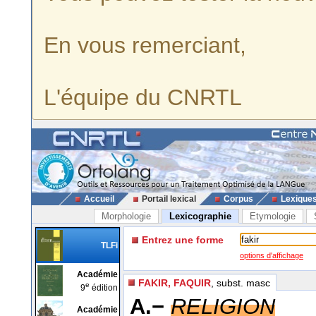
En vous remerciant,
L'équipe du CNRTL
Accueil
Portail lexical
Corpus
Lexique
Morphologie
Lexicographie
Etymologie
Entrez une forme
TLFi
options d'affichage
Académie
FAKIR, FAQUIR
, subst. masc
e
9
édition
A.−
RELIGION
Académie