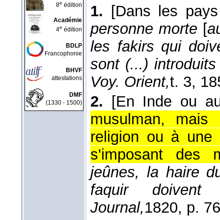
e
8
édition
1.
[Dans les pays
Académie
personne morte
[
a
e
4
édition
les fakirs qui doi
BDLP
Francophonie
sont (...) introdui
BHVF
Voy. Orient,
t. 3
, 18
attestations
DMF
2.
[En Inde ou au
(1330 - 1500)
musulman, mais p
religion ou à une
s'imposant des mo
jeûnes, la haire d
faquir doiven
Journal,
1820
, p. 76