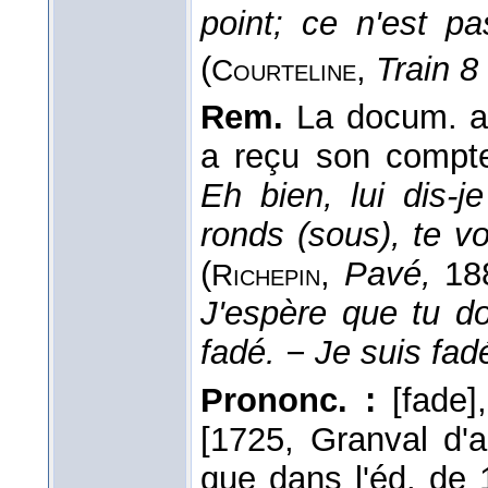
point; ce n'est pa
(
,
Train 8
Courteline
Rem.
La docum. a
a reçu son compte
Eh bien, lui dis-je
ronds (sous), te vo
(
,
Pavé,
188
Richepin
J'espère que tu do
fadé. − Je suis fad
Prononc. :
[fade]
[1725, Granval d'
que dans l'éd. de 