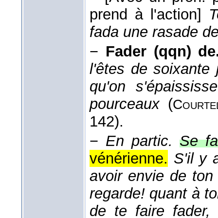
prend à l'action]
T
fada une rasade de
−
Fader (qqn) de
l'êtes de soixante
qu'on s'épaissis
pourceaux
(
Courtel
142).
−
En partic.
Se fa
vénérienne.
S'il y
avoir envie de ton 
regarde! quant à toi
de te faire fader,