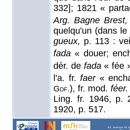
332]; 1821 « partag
Arg. Bagne Brest,
quelqu'un (dans le p
gueux,
p. 113 : ve
fada
« douer; ench
dér. de
fada
« fée 
l'a. fr.
faer
« encha
), fr. mod.
féer.
Gdf.
Ling. fr. 1946, p.
1920, p. 517.
44, avenue de l