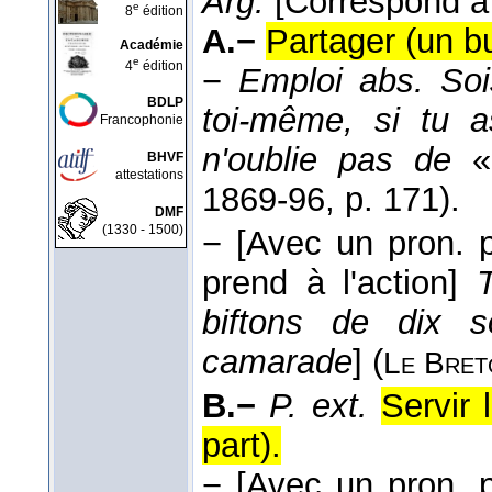
Arg.
[Correspond 
e
8
édition
A.−
Partager (un b
Académie
e
4
édition
−
Emploi abs.
Soi
BDLP
toi-même, si tu a
Francophonie
n'oublie pas de
BHVF
attestations
1869-96
, p. 171).
DMF
(1330 - 1500)
−
[Avec un pron. p
prend à l'action]
T
biftons de dix 
camarade
] (
Le Bret
B.−
P. ext.
Servir
part).
−
[Avec un pron. p