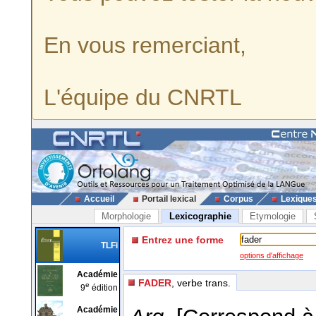
En vous remerciant,
L'équipe du CNRTL
Accueil
Portail lexical
Corpus
Lexique
Morphologie
Lexicographie
Etymologie
Entrez une forme
TLFi
options d'affichage
Académie
FADER
, verbe trans.
e
9
édition
Académie