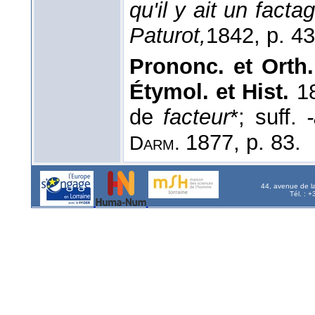
qu'il y ait un fact
Paturot,
1842
, p. 43
Prononc. et Orth.
Étymol. et Hist.
18
de
facteur
*; suff.
1877, p. 83.
Darm.
44, avenue de l
Tél. : 