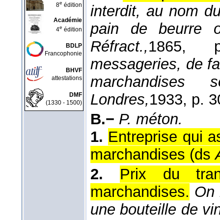
e
8
édition
interdit, au nom d
Académie
pain de beurre
e
4
édition
Réfract.,
1865
, p
BDLP
Francophonie
messageries, de fa
BHVF
marchandises 
attestations
Londres,
1933
, p. 3
DMF
(1330 - 1500)
B.−
P. méton.
1.
Entreprise qui as
marchandises (ds
2.
Prix du tra
marchandises.
On 
une bouteille de vin