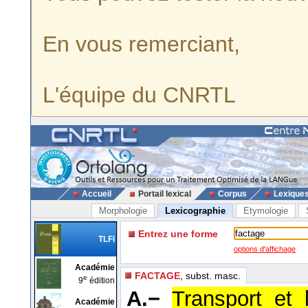
En vous remerciant,
L'équipe du CNRTL
Accueil
Portail lexical
Corpus
Lexique
Morphologie
Lexicographie
Etymologie
Entrez une forme
TLFi
options d'affichage
Académie
FACTAGE
, subst. masc.
e
9
édition
A.−
Transport et 
Académie