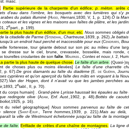
bst. masc.
.
Partie supérieure de la charpente d'un édifice;
p. méton.
arête ce
jets d'eau dans l'ombre, les bosquets avec des lumières qui s'y p
 arabes du palais illuminé
(
,
Hernani,
1830
, V, 1, p. 124).
Ô la Marn
Hugo
 coteaux et les vignes et les maisons aux faîtes de plâtre, et les jardin
e
01
, 2
part., p. 199).
artie la plus haute d'un édifice, d'un mur, etc.
Nous sommes obligés de
 de la citadelle de Parme
(
,
Chartreuse,
1839
, p. 262).
Je battais
Stendhal
 jusqu'à un endroit haut perché et inaccessible pour eux
(
,
Bour
Cendrars
ieille forteresse, tour géante debout sur son pic au milieu d'une lar
, se dresse sur le ciel, brune, crevassée, bosselée, mais ronde, d
ux tourelles croulantes de son
faîte
.
,
Contes et nouv.,
t. 2, Hu
Maupass.
La partie la plus haute de quelque chose.
Le faîte d'un arbre.
(Quasi-)s
ant de choses plus ou moins élevées]
Le faîte d'une charrette c
2
, p. 67).
De gros diamants au faîte du diadème
(
,
Journa
E. de Guérin
 ses cyprières et qu'on aperçoit du faîte des mâts en voguant à la Nou
327).
Van der Hogen, dont il n'avait vu que les jambes perchées au 
e
r,
1893
, 2
tabl., II, p. 70).
nt du corps humain]
.
Grand-père Lyrisse haussait les épaules au faît
que redingote olive
(
,
Enf. Aust.,
1902
, p. 48).
Bottés de caoutc
Adam
boliot,
1925
, p. 16).
nt du relief géographique]
Nous sommes parvenus au faîte de cet
 silence
(
,
Terre hommes,
1939
, p. 221).
Mais au delà,
Saint-Exup.
paraît la ville de Westmount échelonnée jusqu'au faîte de la montag
e de faîte.
Enfilade de crêtes d'une chaîne de montagnes.
La ligne d