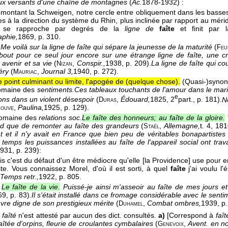
ux versants d'une chaîne de montagnes
(
Ac.
1878-1932
) :
emontant la Schweigen, notre cercle entre obliquement dans les basses
es à la direction du système du Rhin, plus inclinée par rapport au méri
r se rapproche par degrés de la
ligne de
faîte
et finit par 
aphie,
1869
, p. 310.
Me voilà sur la ligne de faîte qui sépare la jeunesse de la maturité
(
Feu
bout pour ce seul jour encore sur une étrange ligne de faîte, une c
 avenir et sa vie
(
,
Conspir.,
1938
, p. 209).
La ligne de faîte qui c
Nizan
léry
(
,
Journal 3,
1940
, p. 272).
Mauriac
e point culminant ou limite, l'apogée de (quelque chose).
(Quasi-)syno
omaine des
sentiments.
Ces tableaux touchants de l'amour dans le maria
e
ions dans un violent désespoir
(
,
Édouard,
1825
, 2
part., p. 181).
N
Duras
,
Paulina,
1925
, p. 129).
Jouve
omaine des
relations soc.
Le faîte des honneurs; au faîte de la gloire.
ud que de remonter au faîte des grandeurs
(
,
Allemagne,
t. 4
, 18
Staël
tat et il n'y avait en France que bien peu de véritables bonapartistes
 temps les puissances installées au faîte de l'appareil social ont trav
931
, p. 239):
is c'est du défaut d'un être médiocre qu'elle [la Providence] use pour 
ste. Vous connaissez Morel, d'où il est sorti, à quel
faîte
j'ai voulu l'
Temps retr.,
1922
, p. 805.
Le faîte de la vie.
Puissé-je ainsi m'asseoir au faîte de mes jours et
69
, p. 83).
Il s'était installé dans ce fromage considérable avec le sentim
vre digne de son prestigieux mérite
(
,
Combat ombres,
1939
, p
Duhamel
.
faîté
n'est attesté par aucun des dict. consultés.
a)
[Correspond à
faît
Faîtée d'orpins, fleurie de croulantes cymbalaires
(
,
Avent. en n
Genevoix