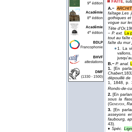
FAÎTE
, su
e
9
édition
A.−
ARCHIT
Académie
faîtage.
Les 
e
gothiques et
8
édition
vogue sur les
Académie
Tête d'Or,
19
e
4
édition
−
P. ext.
La p
tout au faîte
faîte du mur
BDLP
Francophonie
1. La v
vallons
BHVF
jusqu'a
attestations
B.−
P. anal.
1.
[En parl
DMF
Chabert,
183
(1330 - 1500)
dépouillé de
1
, 1848
, p. 
Ronds-de-cui
2.
[En parla
sous la flas
(
,
Ra
Genevoix
3.
[En parla
asseyons en
faubourg, ap
43).
♦
Spéc.
Lign