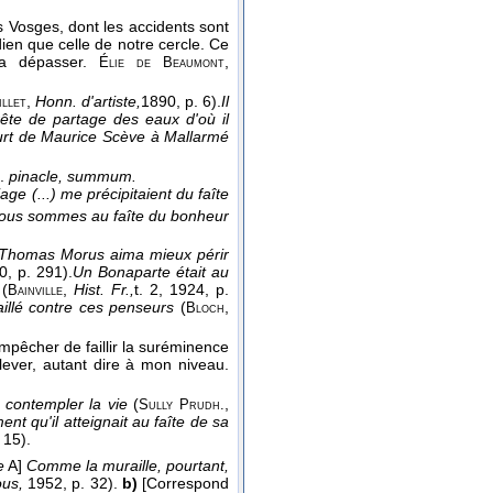
 Vosges, dont les accidents sont
dien que celle de notre cercle. Ce
la dépasser.
,
Élie de Beaumont
,
Honn. d'artiste,
1890
, p. 6).
Il
illet
rête de partage des eaux d'où il
ourt de Maurice Scève à Mallarmé
n.
pinacle, summum.
ge (...) me précipitaient du faîte
ous sommes au faîte du bonheur
Thomas Morus aima mieux périr
10
, p. 291).
Un Bonaparte était au
(
,
Hist. Fr.,
t. 2
, 1924
, p.
Bainville
aillé contre ces penseurs
(
,
Bloch
empêcher de faillir la suréminence
élever, autant dire à mon niveau.
 contempler la vie
(
,
Sully Prudh.
ent qu'il atteignait au faîte de sa
. 15).
e
A]
Comme la muraille, pourtant,
ous,
1952, p. 32).
b)
[Correspond