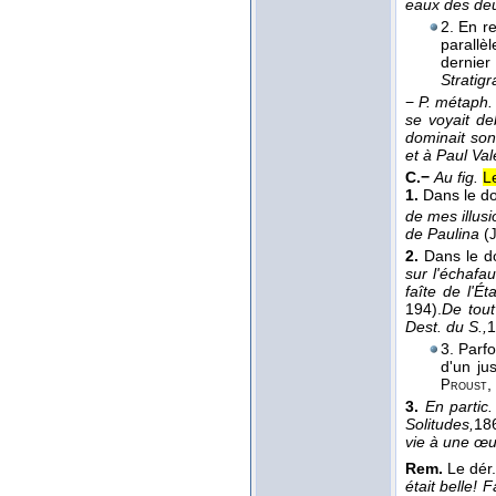
eaux des de
2. En r
parallèl
dernie
Stratigr
−
P. métaph.
se voyait de
dominait son
et à Paul Va
C.−
Au fig.
L
1.
Dans le d
de mes illus
de Paulina
(
2.
Dans le d
sur l'échafa
faîte de l'É
194).
De tout
Dest. du S.,
1
3. Parfo
d'un ju
,
Proust
3.
En partic.
Solitudes,
18
vie à une œu
Rem.
Le dér
était belle! 