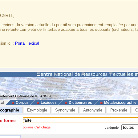
u CNRTL,
services, la version actuelle du portail sera prochainement remplacée par un
 une refonte complète de l'interface adaptée à tous les supports (ordinateurs, t
.
ion ici :
Portail lexical
cal
Corpus
Lexiques
Dictionnaires
Métalexicographie
icographie
Etymologie
Synonymie
Antonymie
Proxémie
C
ne forme
options d'affichage
catégorie :