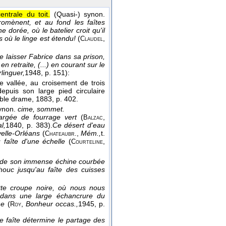
ntrale du toit.
(Quasi-) synon.
romènent, et au fond les faîtes
e dorée, où le batelier croit qu'il
s où le linge est étendu!
(
,
Claudel
 laisser Fabrice dans sa prison,
 en retraite, (...) en courant sur le
linguer,
1948
, p. 151):
ge vallée, au croisement de trois
epuis son large pied circulaire
mble drame
, 1883
, p. 402.
ynon.
cime, sommet.
hargée de fourrage vert
(
,
Balzac
l,
1840
, p. 383).
Ce désert d'eau
velle-Orléans
(
,
Mém.,
t.
Chateaubr.
faîte d'une échelle
(
,
Courteline
e de son immense échine courbée
houc jusqu'au faîte des cuisses
te croupe noire, où nous nous
 dans une large échancrure du
ne
(
,
Bonheur occas.,
1945
, p.
Roy
e faîte détermine le partage des