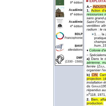
EXPLOITA
e
9
édition
A.−
INDUSTR
Académie
1.
Action d'
e
ressources na
8
édition
sans grand-
Saint-Firmin
Académie
ventilées af
e
4
édition
radium : le 
1. ... l
BDLP
pratique
Francophonie
champs 
hum.,
1
BHVF
attestations
♦
Colonie d'e
−
Spécialem
DMF
a)
Dans le 
(1330 - 1500)
aérienne, ma
ferrée
(
Zola
organiser l'
b)
CIN.
Car
projection (
installation
ds
19
Giraud
répandus aux 
o
n
118
, 1971
2.
Bien, aff
production.