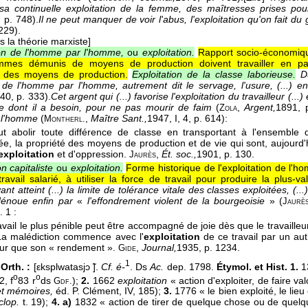
sa continuelle exploitation de la femme, des maîtresses prises pou
, p. 748).
Il ne peut manquer de voir l'abus, l'exploitation qu'on fait d
 229).
s la théorie marxiste]
ion de l'homme par l'homme,
ou
exploitation.
Rapport socio-économiqu
mes démunis de moyens de production doivent travailler en part
 des moyens de production.
Exploitation de la classe laborieuse.
D
on de l'homme par l'homme, autrement dit le servage, l'usure, (...) e
40
, p. 333).
Cet argent qui (...) favorise l'exploitation du travailleur (...
e dont il a besoin, pour ne pas mourir de faim
(
,
Argent,
1891
, 
Zola
 l'homme
(
,
Maître Sant.,
1947
, I, 4, p. 614):
Montherl.
aut abolir toute différence de classe en transportant à l'ensembl
ée, la propriété des moyens de production et de vie qui sont, aujourd
exploitation
et d'oppression.
,
Ét. soc.,
1901
, p. 130.
Jaurès
on capitaliste
ou
exploitation.
Forme historique de l'exploitation de l'
ravail salarié, à utiliser la force de travail pour produire la plus-va
ant atteint (...) la limite de tolérance vitale des classes exploitées, (...
dénoue enfin par
«
l'effondrement violent de la bourgeoisie
» (
Jaurè
 1 :
avail le plus pénible peut être accompagné de joie dès que le travailleur
La malédiction commence avec l'
exploitation
de ce travail par un au
leur que son « rendement ».
,
Journal,
1935
, p. 1234.
Gide
1
Orth. :
[εksplwatasjɔ ̃].
Cf. é-
. Ds
Ac.
dep. 1798.
Étymol. et Hist. 1.
1
o
o
2, f
83 r
ds
);
2.
1662
exploitation
« action d'exploiter, de faire va
Gdf.
 et mémoires,
éd. P. Clément, IV, 185);
3.
1776 « le bien exploité, le lieu
clop.
t. 19);
4. a)
1832 « action de tirer de quelque chose ou de quelqu'u