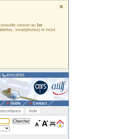
×
e nouvelle version au
1er
ablettes, smartphones) et inclut
Outils
Contact
oncordance
Aide