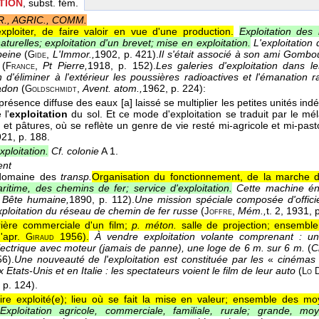
TION
, subst. fém.
., AGRIC., COMM.
exploiter, de faire valoir en vue d'une production.
Exploitation des 
turelles; exploitation d'un brevet; mise en exploitation.
L'exploitation
peine
(
,
L'Immor.,
1902
, p. 421).
Il s'était associé à son ami Gombou
Gide
(
,
Pt Pierre,
1918
, p. 152).
Les galeries d'exploitation dans l
France
in d'éliminer à l'extérieur les poussières radioactives et l'émanation
radon
(
,
Avent. atom.,
1962
, p. 224):
Goldschmidt
a présence diffuse des eaux [a] laissé se multiplier les petites unités i
 l'
exploitation
du sol. Et ce mode d'exploitation se traduit par le m
et pâtures, où se reflète un genre de vie resté mi-agricole et mi-past
921
, p. 188.
xploitation.
Cf. colonie
A 1.
ent
domaine des
transp.
Organisation du fonctionnement, de la marche du
ritime, des chemins de fer; service d'exploitation.
Cette machine én
,
Bête humaine,
1890
, p. 112).
Une mission spéciale composée d'officie
exploitation du réseau de chemin de fer russe
(
,
Mém.,
t. 2
, 1931
, 
Joffre
rière commerciale d'un film;
p. méton.
salle de projection; ensembl
d'apr.
1956
).
À vendre exploitation volante comprenant : u
Giraud
 électrique avec moteur (jamais de panne), une loge de 6 m. sur 6 m.
(
C
56
).
Une nouveauté de l'exploitation est constituée par les
«
cinémas 
Etats-Unis et en Italie : les spectateurs voient le film de leur auto
(
Lo 
, p. 124).
aire exploité(e); lieu où se fait la mise en valeur; ensemble des m
Exploitation agricole, commerciale, familiale, rurale; grande, moy