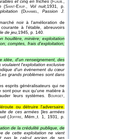
arables et cinq en friches
(
,
Flaub.
n
(
,
Vol nuit,
1931
, p.
Saint-Exup.
oitation
(
,
Passion J.
Duhamel
marché noir à l'amélioration de
ourante à l'étable, abreuvoirs
le de jeu,
1945
, p. 140.
n houillère, minière; exploitation
on; comptes, frais d'exploitation;
ne idée, d'un renseignement, des
voulaient l'exploitation exclusive
thodique d'un événement du cœur
Les grands problèmes sont dans
s esprits généralisateurs qui ne
ne sont pour eux qu'une matière à
fauder leurs systèmes.
,
Bourget
route ou détruire l'adversaire.
traite de ces armées
[
les armées
sud
(
,
Mém.,
t. 1
, 1931
, p.
Joffre
tation de la crédulité publique, de
ée de cette exploitation ne vient
ait pas le calcul ancien de ses