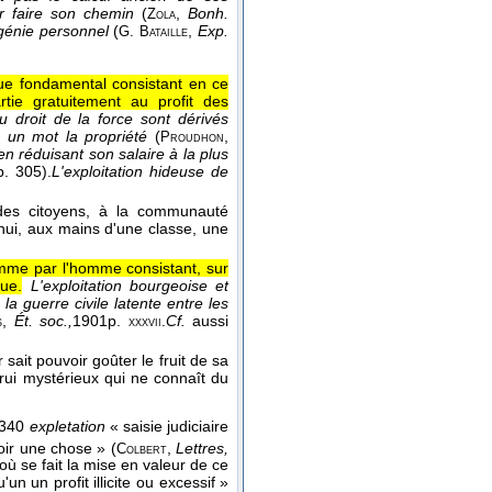
r faire son chemin
(
,
Bonh.
Zola
u génie personnel
(
,
Exp.
G. Bataille
e fondamental consistant en ce
ie gratuitement au profit des
u droit de la force sont dérivés
n un mot la propriété
(
,
Proudhon
) en réduisant son salaire à la plus
p. 305).
L'exploitation hideuse de
e des citoyens, à la communauté
'hui, aux mains d'une classe, une
homme par l'homme consistant, sur
lue.
L'exploitation bourgeoise et
) la guerre civile latente entre les
,
Ét. soc.,
1901
p.
.
Cf.
aussi
s
xxxvii
 sait pouvoir goûter le fruit de sa
trui mystérieux qui ne connaît du
340
expletation
« saisie judiciaire
loir une chose » (
,
Lettres,
Colbert
 où se fait la mise en valeur de ce
n un profit illicite ou excessif »