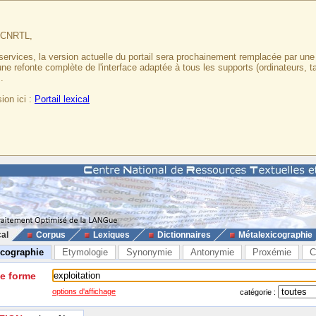
u CNRTL,
services, la version actuelle du portail sera prochainement remplacée par un
 une refonte complète de l'interface adaptée à tous les supports (ordinateurs, t
.
ion ici :
Portail lexical
cal
Corpus
Lexiques
Dictionnaires
Métalexicographie
icographie
Etymologie
Synonymie
Antonymie
Proxémie
C
ne forme
options d'affichage
catégorie :