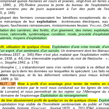
comprenait quinze hectares en cours et prairies, vingt-trois en terres 
, 1880
, p. 29).
Rivière poussa la porte du bureau de l'exploitatio
dent survenu peu de jours auparavant à l'un des puits de l'expl
45
, p. 166):
a plupart des fermiers consacraient les bénéfices exceptionnels du 
lage mécanique de leur
exploitation
: écrémeuses électriques, eau c
iques, faucheuses ramasseuses, moissonneuses lieuses.
,
Drô
Vailland
itation des carrières, des forêts, d'un gisement, des mines; exploitatio
nsive, rationnelle, systématique; condition, mode, procédé d'exploitati
tériels, moyens d'exploitation.
fit, utilisation de quelque chose.
Exploitation d'une crise morale, d'u
un esprit, d'un sentiment, d'un succès.
Un événement dont les libéraux 
irotteau,
1837
, p. 345).
Rien n'est plus malaisé que l'exploitation mé
r.,
1938
, p. 44).
Une interminable exploitation du mot de Nietzsche :
«
,
Sisyphe,
1942
, p. 174):
us
hilosophe (...) s'abandonnant sans s'en rendre compte à ce défaut de
nt jamais qu'à demi les données sur lesquelles ils spéculent. Les faits 
ation
théorique, et ils les déforment volontiers pour mieux écha
,
1889
, p. 50.
LIT., SP.
Mise à profit d'un avantage pour tenter de mettre en dé
on de notre victoire par le nord nous conduirait sur les lignes de re
de Lorraine
]
et nous permettrait de les rejeter sur l'Allemagne du 
 domaine de l'
espionnage.
Exploitation du renseignement.
n de tirer abusivement profit de quelqu'un ou de quelque chose.
Exploi
exploitation trop visible de l'honnêteté sentimentale du public et l'id
n honnête homme
(
,
Journal,
1870
, p. 701).
[
Elle
]
n'ignor
Goncourt