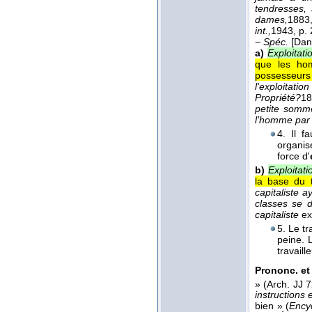
tendresses, 
dames,
1883
int.,
1943
, p.
−
Spéc.
[Dan
a)
Exploitat
que les hom
possesseurs
l'exploitati
Propriété?
18
petite somm
l'homme par
4. Il f
organis
force d'
b)
Exploitati
la base du t
capitaliste ay
classes se 
capitaliste
ex.
5. Le tr
peine. 
travail
Prononc. et 
» (Arch. JJ 7
instructions
bien » (
Ency