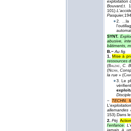
exploitation 
Bouvard,
t. 1
101).
L'acci
Pasquier,
19
2. ...l
l'outil
automat
SYNT.
Explo
abusive, inte
bâtiments, ma
B.−
Au fig.
1.
Mise à pro
ressources d'
(
,
C. B
Balzac
(
,
Conspi
Nizan
la rue
» (
Cam
3. Le p
vérifie
exploit
Disciple
−
TECHN. MI
L'
exploitati
allemandes 
153).
Dans le
2.
Péj.
Actio
l'enfance.
L'
jamais à u