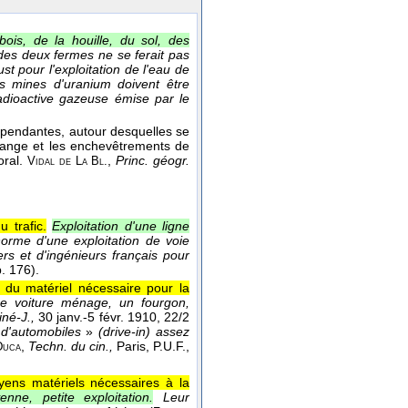
bois, de la houille, du sol, des
 des deux fermes ne se ferait pas
st pour l'exploitation de l'eau de
es mines d'uranium doivent être
 radioactive gazeuse émise par le
ndépendantes, autour desquelles se
élange et les enchevêtrements de
oral.
,
Princ. géogr.
Vidal de La Bl.
 trafic.
Exploitation d'une ligne
orme d'une exploitation de voie
rs et d'ingénieurs français pour
p. 176).
e du matériel nécessaire pour la
ne voiture ménage, un fourgon,
iné-J.,
30 janv.-5 févr. 1910, 22/2
d'automobiles
»
(drive-in) assez
,
Techn. du cin.,
Paris, P.U.F.,
Duca
oyens matériels nécessaires à la
enne, petite exploitation.
Leur