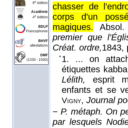
e
8
édition
chasser de l'endro
Académie
corps d'un possé
e
4
édition
magiques.
Absol.
BDLP
Francophonie
premier que l'Égli
BHVF
Créat. ordre,
1843
,
attestations
DMF
1. ... on atta
(1330 - 1500)
étiquettes kabba
Lélith,
esprit m
enfants et se ve
,
Journal po
Vigny
−
P. métaph.
On pe
par lesquels Nodi