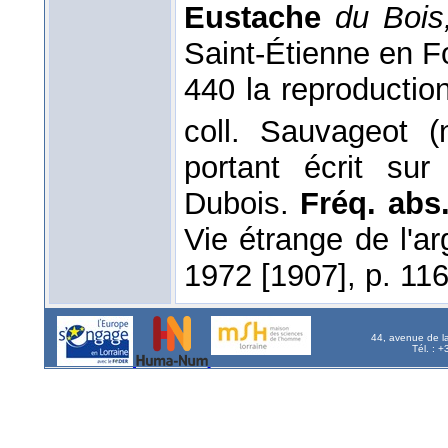
Eustache
du Bois
Saint-Étienne en F
440 la reproductio
coll. Sauvageot (
portant écrit su
Dubois.
Fréq. abs. 
Vie étrange de l'a
1972 [1907], p. 11
44, avenue de l
Tél. : 