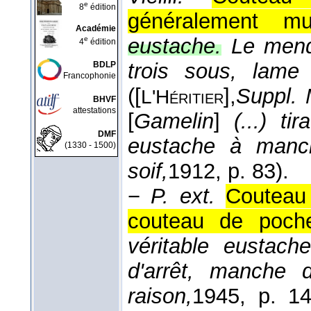
e
8
édition
généralement mu
Académie
eustache.
Le mend
e
4
édition
trois sous, lame
BDLP
Francophonie
(
[
],
Suppl.
L'Héritier
BHVF
attestations
[
Gamelin
]
(...) t
DMF
eustache à manc
(1330 - 1500)
soif,
1912
, p. 83).
−
P. ext.
Couteau 
couteau de poche
véritable eustach
d'arrêt, manche 
raison,
1945
, p. 14