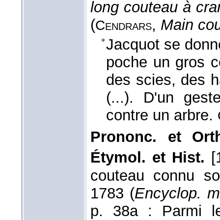
long couteau à cra
(
,
Main co
Cendrars
Jacquot se donn
poche un gros co
des scies, des h
(...). D'un ges
contre un arbre.
Prononc. et Ort
Étymol. et Hist.
[1
couteau connu so
1783 (
Encyclop. mé
p. 38a : Parmi le