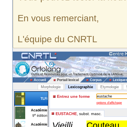
En vous remerciant,
L'équipe du CNRTL
Accueil
Portail lexical
Corpus
Lexique
Morphologie
Lexicographie
Etymologie
Entrez une forme
TLFi
options d'affichage
Académie
EUSTACHE
, subst. masc.
e
9
édition
Vieilli.
Couteau
Académie