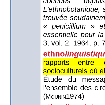
connues depui
L'ethnobotanique, s
trouvée soudaineme
«
penicillium
»
e
essentielle pour l
3, vol. 2
, 1964
, p. 
ethno
linguistiq
rapports entre 
socioculturels où e
Étude du message
l'ensemble des ci
(
1974
)
Mounin