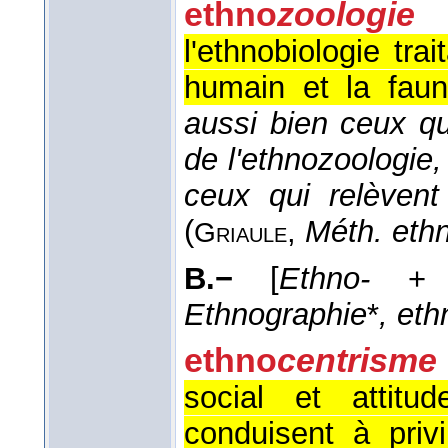
ethno
zoologie
l'ethnobiologie tr
humain et la faun
aussi bien ceux qu
de l'ethnozoologie
ceux qui relèvent
(
,
Méth. ethn
Griaule
B.−
[
Ethno-
+ 
Ethnographie
*
, eth
ethno
centrisme
social et attitu
conduisent à priv