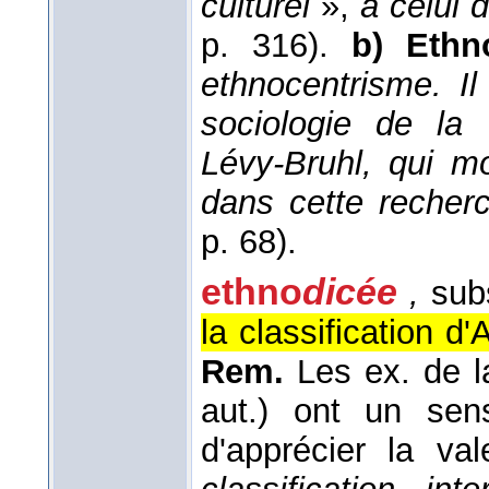
culturel
»,
à celui d
p. 316).
b) Ethn
ethnocentrisme. Il
sociologie de la
Lévy-Bruhl, qui mo
dans cette recherc
p. 68).
ethno
dicée
,
subs
la classification 
Rem.
Les ex. de l
aut.) ont un sen
d'apprécier la v