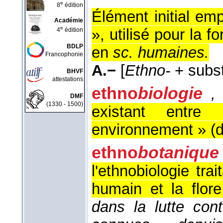
e
8
édition
Élément initial emp
Académie
e
», utilisé pour la f
4
édition
BDLP
en
sc. humaines.
Francophonie
A.−
[
Ethno-
+ subst
BHVF
attestations
ethno
biologie
,
DMF
(1330 - 1500)
existant entr
environnement » (
d
ethno
botanique
l'ethnobiologie tr
humain et la flore
dans la lutte cont