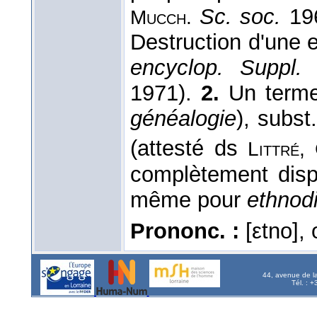
Sc. soc.
19
Mucch.
Destruction d'une e
encyclop. Suppl.
1
1971).
2.
Un terme
généalogie
), subs
(attesté ds
Littré,
complètement disp
même pour
ethnod
Prononc. :
[εtno], 
44, avenue de l
Tél. : 