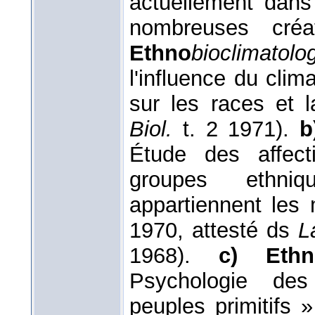
actuellement dan
nombreuses créa
Ethno
bioclimatolog
l'influence du cli
sur les races et 
Biol.
t. 2 1971).
b
Étude des affect
groupes ethni
appartiennent les
1970, attesté ds
L
1968).
c) Ethn
Psychologie des
peuples primitifs 