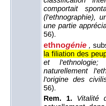
classification in
comportait spont
(l'ethnographie), un
une partie apprécia
56).
ethno
génie
,
subs
la filiation des peu
et l'ethnologie
naturellement l'et
l'origine des civili
56).
Rem. 1.
Vitalité 