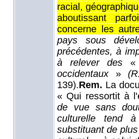
racial, géographiqu
aboutissant par
concerne les autr
pays sous dével
précédentes, à imp
à relever des
occidentaux
»
(R
139).
Rem.
La docu
« Qui ressortit à 
de vue sans doute
culturelle tend 
substituant de plus