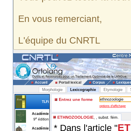
En vous remerciant,
L'équipe du CNRTL
Accueil
Portail lexical
Corpus
Lexique
Morphologie
Lexicographie
Etymologie
Entrez une forme
TLFi
options d'affichage
Académie
ETHNOZOOLOGIE
, , subst. fém.
e
9
édition
ET
* Dans l'article "
Académie