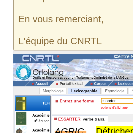
En vous remerciant,
L'équipe du CNRTL
Accueil
Portail lexical
Corpus
Lexique
Morphologie
Lexicographie
Etymologie
Entrez une forme
TLFi
options d'affichage
Académie
ESSARTER
, verbe trans.
e
9
édition
AGRIC.
Défrich
Académie