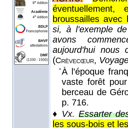
e
8
édition
éventuellement, 
Académie
broussailles avec 
e
4
édition
si, à l'exemple d
BDLP
Francophonie
avons commenc
BHVF
attestations
aujourd'hui nous c
DMF
(
,
Voyage
Crèvecœur
(1330 - 1500)
À l'époque fra
vaste forêt pour
berceau de Gérou
p. 716.
♦
Vx.
Essarter des
les sous-bois et les