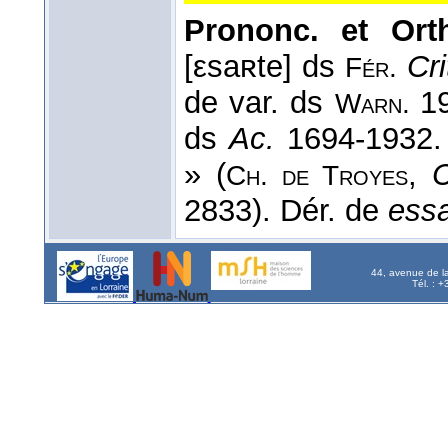
Prononc. et Orth
[εsaʀte] ds
Cri
Fér.
de var. ds
1
Warn.
ds
Ac.
1694-1932
» (
,
C
Ch. de Troyes
2833). Dér. de
essa
44, avenue de l
Tél. : 