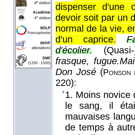
e
8
édition
dispenser d'une 
Académie
devoir soit par un d
e
4
édition
normal de la vie, en
BDLP
Francophonie
d'un caprice.
F
BHVF
d'écolier.
(Quas
attestations
frasque, fugue.
Mai
DMF
(1330 - 1500)
Don José
(
Ponson 
220):
1. Moins novice 
le sang, il éta
mauvaises langue
de temps à aut