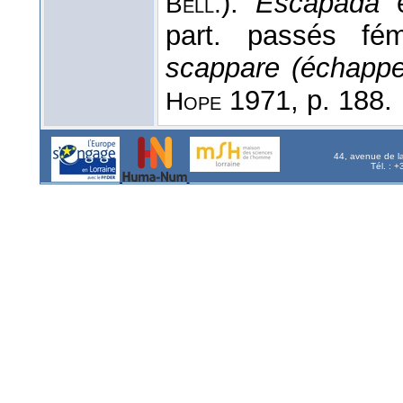
).
Escapada
Bell.
part. passés fé
scappare (échappe
1971, p. 188.
Hope
44, avenue de l
Tél. : 