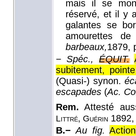
mais il se mont
réservé, et il y
galantes se bo
amourettes de
barbeaux,
1879
, 
−
Spéc.,
ÉQUIT.
subitement, pointe
(Quasi-) synon.
éc
escapades
(
Ac. Co
Rem.
Attesté au
1892
Littré, Guérin
B.−
Au fig.
Actio