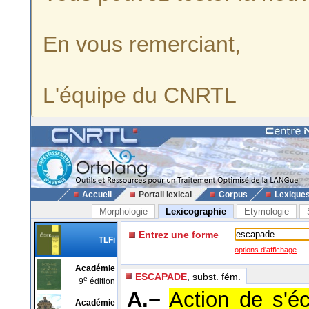
En vous remerciant,
L'équipe du CNRTL
Accueil
Portail lexical
Corpus
Lexique
Morphologie
Lexicographie
Etymologie
Entrez une forme
TLFi
options d'affichage
Académie
ESCAPADE
, subst. fém.
e
9
édition
A.−
Action de s'é
Académie