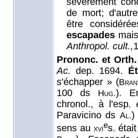
sévèrement con
de mort; d'autr
être considér
escapades
mais
Anthropol. cult.,
Prononc. et Orth.
Ac.
dep. 1694.
Ét
s'échapper » (
Bran
100 ds
). E
Hug.
chronol., à l'esp.
e
Paravicino ds
)
Al.
e
sens au
s. étai
xvi