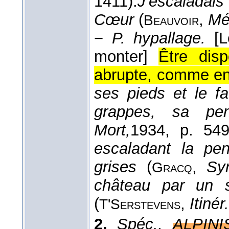
1411).
J'escaladais
Cœur
(
,
Mém
Beauvoir
−
P. hypallage.
[
monter]
Être dis
abrupte, comme en 
ses pieds et le f
grappes, sa pe
Mort,
1934
, p. 549
escaladant la p
grises
(
,
Syr
Gracq
château par un s
(
,
Itinér
T'Serstevens
2.
Spéc.,
ALPINI