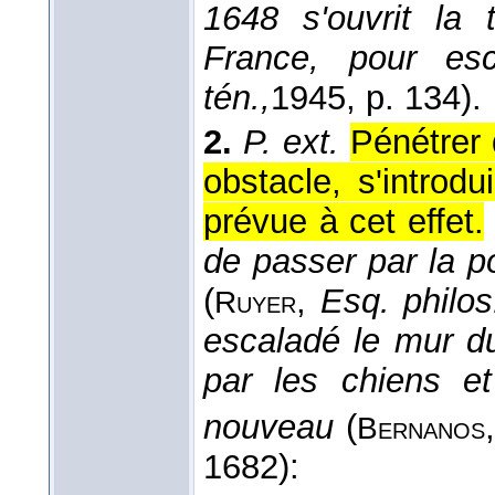
1648 s'ouvrit la 
France, pour esc
tén.,
1945
, p. 134).
2.
P. ext.
Pénétrer 
obstacle, s'introd
prévue à cet effet.
de passer par la po
(
,
Esq. philos.
Ruyer
escaladé le mur du
par les chiens et
nouveau
(
Bernanos
1682):