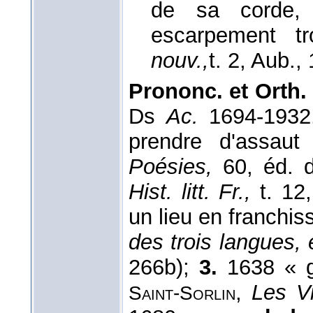
de sa corde,
escarpement t
nouv.,
t. 2, Aub.
,
Prononc. et Orth. 
Ds
Ac.
1694-193
prendre d'assaut
Poésies,
60, éd. d
Hist. litt. Fr.,
t. 12,
un lieu en franchiss
des trois langues, es
266b);
3.
1638 « g
,
Les Vi
Saint-Sorlin