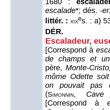
1680 :
escalad
escalade
*; dés.
-er
e
littér. :
s. : a) 
xix
DÉR.
Escaladeur, eus
[Correspond à
esc
de champs et un 
père
,
Monte-Cristo
môme Odette soit
on pouvait pas e
(
,
Cave 
Simonnin
[Correspond à