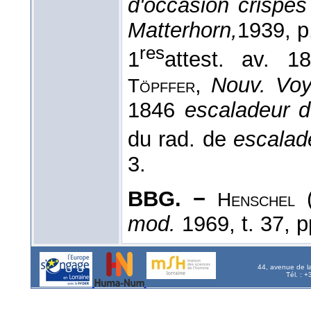
d'occasion crispés 
Matterhorn,
1939
, p
res
1
attest. av. 
,
Nouv. Voy
Töpffer
1846
escaladeur d
du rad. de
escalad
3.
BBG. −
(
Henschel
mod.
1969, t. 37, p
44, avenue de l
Tél. : 