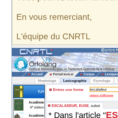
En vous remerciant,
L'équipe du CNRTL
Accueil
Portail lexical
Corpus
Lexique
Morphologie
Lexicographie
Etymologie
Entrez une forme
TLFi
options d'affichage
Académie
ESCALADEUR, EUSE
, subst.
e
9
édition
ES
* Dans l'article "
Académie