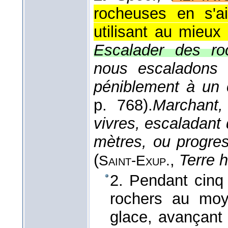
rocheuses en s'a
utilisant au mieux
Escalader des ro
nous escaladons 
péniblement à un c
p. 768).
Marchant,
vivres, escaladant 
mètres, ou progres
(
,
Terre 
Saint-Exup.
2. Pendant cinq
rochers au moy
glace, avançant 