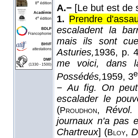
e
8
édition
A.−
[Le but est de 
Académie
1.
Prendre d'assau
e
4
édition
escaladent la bar
BDLP
Francophonie
mais ils sont cue
BHVF
attestations
Asturies,
1936
, p. 
DMF
me voici, dans la
(1330 - 1500)
e
Possédés,
1959
, 3
−
Au fig.
On peut
escalader le pouvo
(
,
Révol. 
Proudhon
journaux n'a pas e
Chartreux
] (
,
D
Bloy