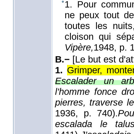
1. Pour commun
ne peux tout 
toutes les nuit
cloison qui sé
Vipère,
1948
, p. 
B.−
[Le but est d'
1.
Grimper, monter
Escalader un arb
l'homme fonce dro
pierres, traverse l
1936
, p. 740).
Pou
escalada le talu