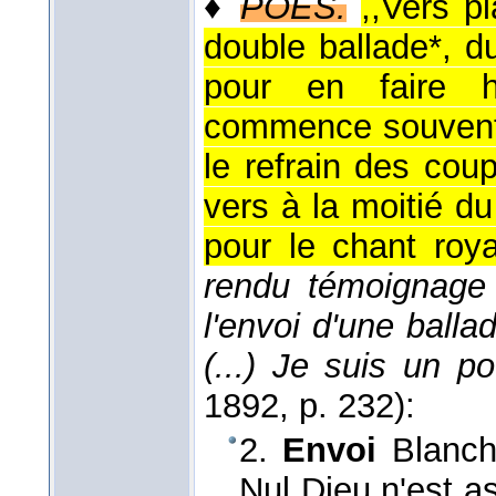
♦
POÉS.
,,Vers pl
double ballade*, d
pour en faire h
commence souven
le refrain des cou
vers à la moitié du
pour le chant royal
rendu témoignage 
l'envoi d'une balla
(...) Je suis un po
1892
, p. 232):
2.
Envoi
Blanch
Nul Dieu n'est as