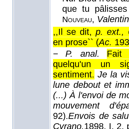
que tu pâlisse
,
Valenti
Nouveau
,,Il se dit,
p. ext.,
d
en prose`` (
Ac.
193
−
P. anal.
Fait 
quelqu'un un si
sentiment.
Je la vi
lune debout et imm
(...) À l'envoi de m
mouvement d'é
92).
Envois de salu
Cyrano,
1898
, I, 2,