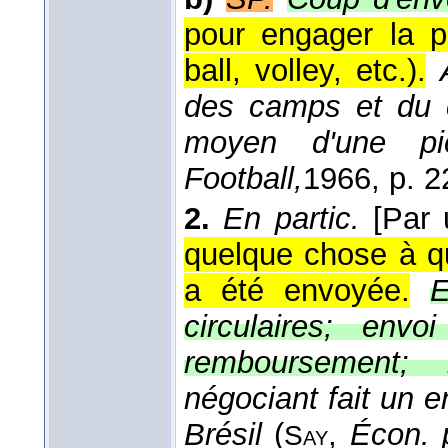
pour engager la p
ball, volley, etc.).
des camps et du c
moyen d'une p
Football,
1966
, p. 2
2.
En partic.
[Par 
quelque chose à q
a été envoyée.
E
circulaires; env
remboursement; l
négociant fait un 
Brésil
(
,
Écon. p
Say