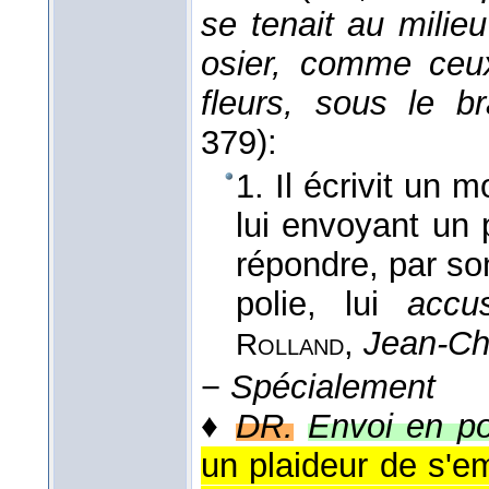
se tenait au milie
osier, comme ceux
fleurs, sous le b
379):
1. Il écrivit un 
lui envoyant un 
répondre, par son
polie, lui
accu
,
Jean-Ch
Rolland
−
Spécialement
♦
DR.
Envoi en po
un plaideur de s'e