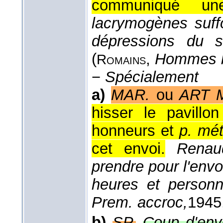
communiqué une
lacrymogènes suffo
dépressions du so
(
,
Hommes b
Romains
−
Spécialement
a)
MAR.
ou
ART M
hisser le pavillo
honneurs et
p. mét
cet envoi.
Renaud
prendre pour l'envoi
heures et person
Prem. accroc,
1945
b)
SP.
Coup d'env