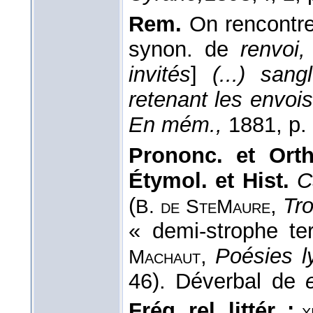
Rem.
On rencontre
synon. de
renvoi,
invités
]
(...) san
retenant les envoi
En mém.,
1881, p. 
Prononc. et Orth
Étymol. et Hist.
C
(
,
Tro
B. de SteMaure
« demi-strophe te
,
Poésies l
Machaut
46). Déverbal de
Fréq. rel. littér. :
x