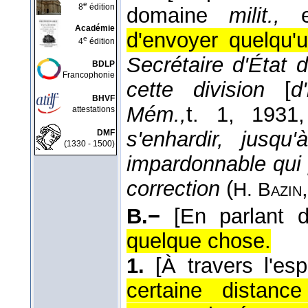
e
8
édition
domaine
milit.,
en
Académie
d'envoyer quelqu'u
e
4
édition
Secrétaire d'État 
BDLP
Francophonie
cette division
[
d'
BHVF
Mém.,
t. 1
, 1931
attestations
s'enhardir, jusq
DMF
(1330 - 1500)
impardonnable qui
correction
(
H. Bazin
B.−
[En parlant 
quelque chose.
1.
[À travers l'es
certaine distan