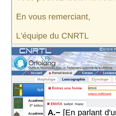
En vous remerciant,
L'équipe du CNRTL
Accueil
Portail lexical
Corpus
Lexique
Morphologie
Lexicographie
Etymologie
Entrez une forme
TLFi
options d'affichage
Académie
ENVOI
, subst. masc.
e
9
édition
A.−
[En parlant d'u
Académie