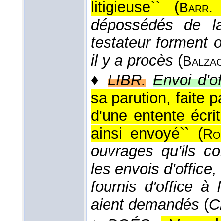
litigieuse`` (
Barr
dépossédés de la
testateur forment 
il y a procès
(
Balza
♦
LIBR.
Envoi d'of
sa parution, faite p
d'une entente écri
ainsi envoyé`` (
Ro
ouvrages qu'ils co
les envois d'office,
fournis d'office à
aient demandés
(
Ci