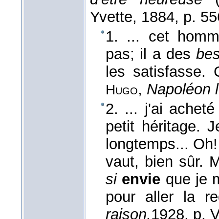
Yvette
, 1884
, p. 55
1. ... cet homm
pas; il a des
bes
les satisfasse.
,
Napoléon l
Hugo
2. ... j'ai achet
petit héritage. 
longtemps... Oh! 
vaut, bien sûr. M
si
envie
que je m
pour aller la r
raison,
1928
, p. V