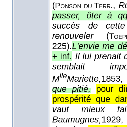
(
,
R
Ponson du Terr.
passer, ôter à q
succès de cette 
renouveler
(
Toep
225).
L'envie me dé
+ inf.
Il lui prenait
semblait impos
lle
M
Mariette,
1853
,
que pitié,
pour di
prospérité que dan
vaut mieux fai
Baumugnes,
1929
,