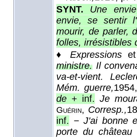
SYNT.
Une envie
envie, se sentir l
mourir, de parler, 
folles, irrésistibles
♦
Expressions
e
ministre.
Il conven
va-et-vient. Lecle
Mém. guerre,
1954
de
+ inf.
Je moura
,
Corresp.,
1
Guérin
inf.
−
J'ai bonne en
porte du château 