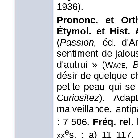
1936
).
Prononc. et Ort
Étymol. et Hist.
(
Passion,
éd. d'Ar
sentiment de jalou
d'autrui » (
,
B
Wace
désir de quelque c
petite peau qui se
Curiositez
). Adap
malveillance, antip
:
7 506.
Fréq. rel. l
e
s. : a) 11 117
xx