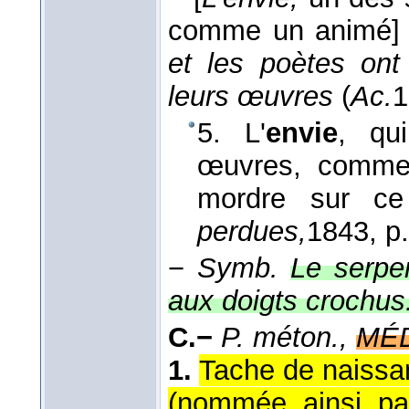
comme un animé]
et les poètes ont
leurs œuvres
(
Ac.
1
5. L'
envie
, qu
œuvres, comme 
mordre sur ce
perdues,
1843
, p
−
Symb.
Le serpen
aux doigts crochus
C.−
P. méton.,
MÉD
1.
Tache de naissa
(nommée ainsi pa