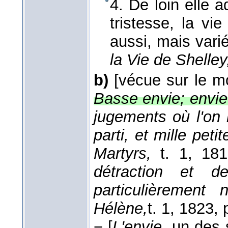
4. De loin elle a
tristesse, la vi
aussi, mais var
la Vie de Shelley
b)
[vécue sur le mo
Basse envie; envie
jugements où l'on n
parti, et mille pet
Martyrs,
t. 1
, 181
détraction et 
particulièrement n
Hélène,
t. 1
, 1823
, 
−
[
L'envie,
un des s