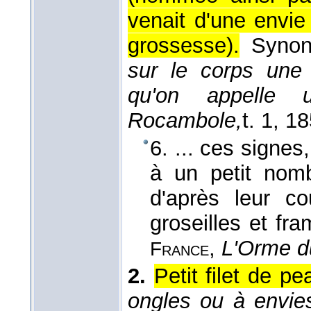
venait d'une envie
grossesse).
Syno
sur le corps une 
qu'on appelle 
Rocambole,
t. 1
, 1
6. ... ces sign
à un petit nomb
d'après leur co
groseilles et fr
,
L'Orme d
France
2.
Petit filet de p
ongles ou à envies