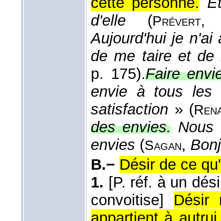
cette personne.
Et
d'elle
(
Prévert
Aujourd'hui je n'ai
de me taire et de 
p. 175).
Faire envi
envie à tous les
satisfaction
» (
Ren
des envies.
Nous 
envies
(
,
Bonj
Sagan
B.−
Désir de ce qu
1.
[P. réf. à un dés
convoitise]
Désir 
appartient à autrui