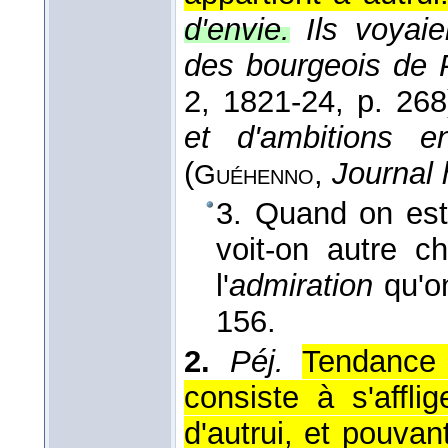
d'envie.
Ils voyai
des bourgeois de 
2
, 1821-24
, p. 268
et d'ambitions e
(
,
Journal
Guéhenno
3. Quand on est
voit-on autre c
l'
admiration
qu'o
156.
2.
Péj.
Tendance 
consiste à s'affl
d'autrui, et pouvant