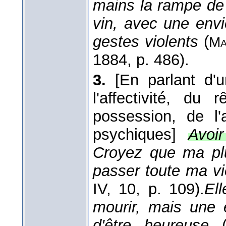
mains la rampe de 
vin, avec une envi
gestes violents
(
Ma
1884
, p. 486).
3.
[En parlant d'
l'affectivité, du
possession, de l'
psychiques]
Avoi
Croyez que ma plu
passer toute ma vi
IV, 10, p. 109).
Ell
mourir, mais une e
d'être heureuse