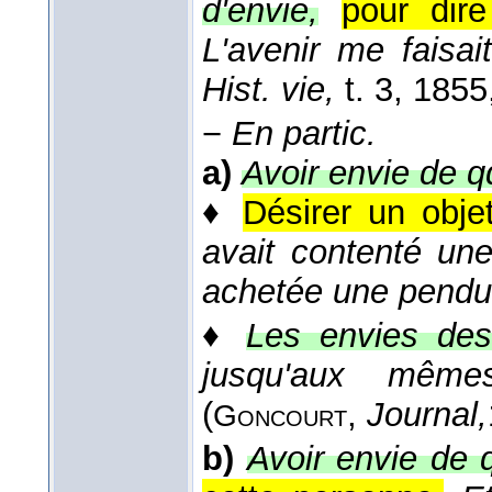
d'envie,
pour dir
L'avenir me faisai
Hist. vie,
t. 3
, 1855
−
En partic.
a)
Avoir envie de q
♦
Désirer un objet 
avait contenté une
achetée une pendu
♦
Les envies des
jusqu'aux mêm
(
,
Journal,
Goncourt
b)
Avoir envie de 