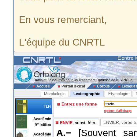
En vous remerciant,
L'équipe du CNRTL
Accueil
Portail lexical
Corpus
Lexique
Morphologie
Lexicographie
Etymologie
Entrez une forme
TLFi
options d'affichage
Académie
ENVIER
, verbe t
ENVIE
, subst. fém.
e
9
édition
A.−
[Souvent san
Académie