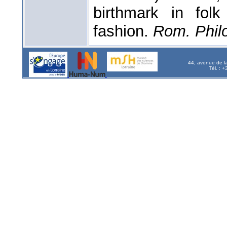
birthmark in folk
fashion.
Rom. Philo
44, avenue de l
Tél. : 