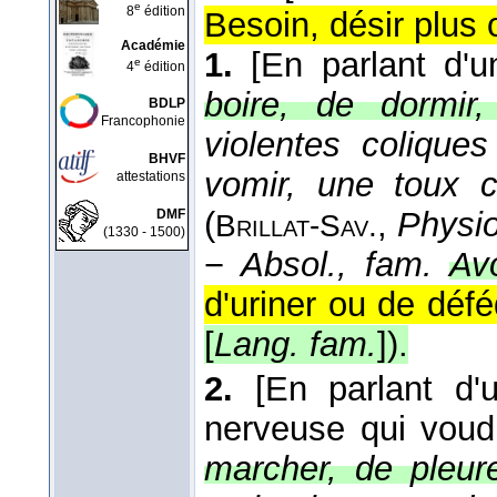
e
8
édition
Besoin, désir plus 
Académie
1.
[En parlant d'u
e
4
édition
boire, de dormir
BDLP
Francophonie
violentes colique
BHVF
vomir, une toux c
attestations
(
,
Physio
DMF
Brillat-Sav.
(1330 - 1500)
−
Absol., fam.
Avo
d'uriner ou de défé
[
Lang. fam.
]
).
2.
[En parlant d'
nerveuse qui voudr
marcher, de pleure