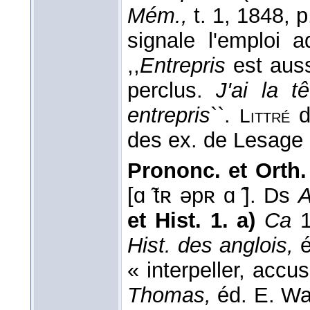
Mém.,
t. 1, 1848, 
signale l'emploi 
,,
Entrepris
est aussi
perclus.
J'ai la t
entrepris
``.
d
Littré
des ex. de Lesage e
Prononc. et Orth.
[ɑ ̃tʀ əpʀ ɑ ̃]. Ds
A
et Hist. 1. a)
Ca
1
Hist. des anglois,
é
« interpeller, accu
Thomas,
éd. E. Wa