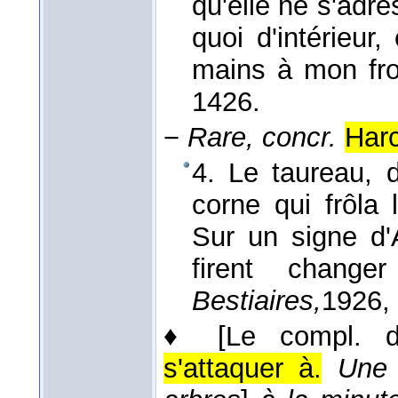
qu'elle ne s'adr
quoi d'intérieur,
mains à mon fron
1426.
−
Rare, concr.
Harc
4. Le taureau, 
corne qui frôla
Sur un signe d'
firent chang
Bestiaires,
1926
,
♦
[Le compl. d
s'attaquer à.
Une 