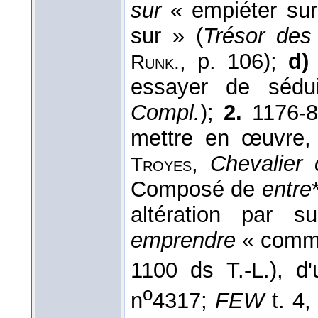
sur
« empiéter sur 
sur » (
Trésor des
, p. 106);
d)
Runk.
essayer de sédu
Compl.
);
2.
1176-8
mettre en œuvre,
,
Chevalier 
Troyes
Composé de
entre
altération par su
emprendre
« comme
1100 ds T.-L.), d'
o
n
4317;
FEW
t. 4