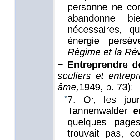
personne ne cont
abandonne bi
nécessaires, q
énergie persév
Régime et la Rév
−
Entreprendre d
souliers et entrepr
âme,
1949
, p. 73):
7. Or, les jou
Tannenwalder
e
quelques pages
trouvait pas, c