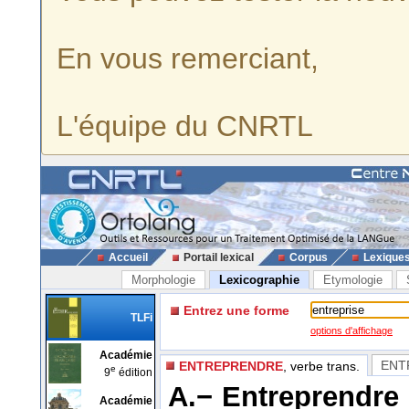
En vous remerciant,
L'équipe du CNRTL
Accueil
Portail lexical
Corpus
Lexique
Morphologie
Lexicographie
Etymologie
Entrez une forme
TLFi
options d'affichage
Académie
ENT
ENTREPRENDRE
, verbe trans.
e
9
édition
A.−
Entreprendre 
Académie