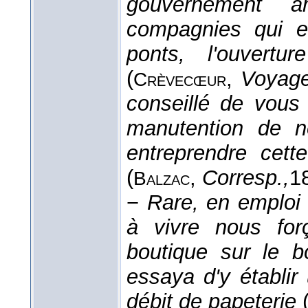
gouvernement am
compagnies qui en
ponts, l'ouvert
(
,
Voyage
Crèvecœur
conseillé de vous
manutention de n
entreprendre cette
(
,
Corresp.,
1
Balzac
−
Rare, en emploi
à vivre nous forç
boutique sur le bo
essaya d'y établir
débit de papeterie