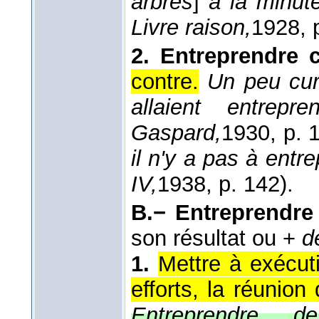
arbres
]
à la minut
Livre raison,
1928
, 
2.
Entreprendre c
contre.
Un peu cur
allaient entrepr
Gaspard,
1930
, p. 
il n'y a pas à entr
IV,
1938
, p. 142).
B.−
Entreprendre
son résultat ou +
d
1.
Mettre à exécut
efforts, la réunio
Entreprendre d