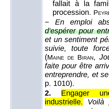
fallait à la fa
procession.
Peyr
−
En emploi abs
d'espérer pour ent
et un sentiment pén
suivie, toute for
(
,
Jo
Maine de Biran
faite pour être arri
entreprendre, et s
p. 1010).
2.
Engager un
industrielle.
Voilà