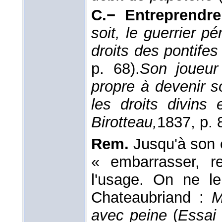
C.−
Entreprendre
soit, le guerrier pé
droits des pontifes
p. 68).
Son joueur
propre à devenir s
les droits divin
Birotteau,
1837
, p. 
Rem.
Jusqu'à son 
« embarrasser, re
l'usage. On ne l
Chateaubriand :
M
avec peine
(
Essai 