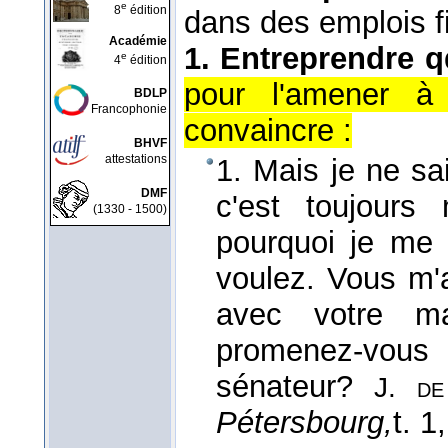
e
8
édition
dans des emplois f
Académie
1.
Entreprendre q
e
4
édition
pour l'amener à
BDLP
Francophonie
convaincre :
BHVF
attestations
1. Mais je ne sa
DMF
c'est toujour
(1330 - 1500)
pourquoi je me 
voulez. Vous m'a
avec votre ma
promenez-vou
sénateur?
J. de
Pétersbourg,
t. 1