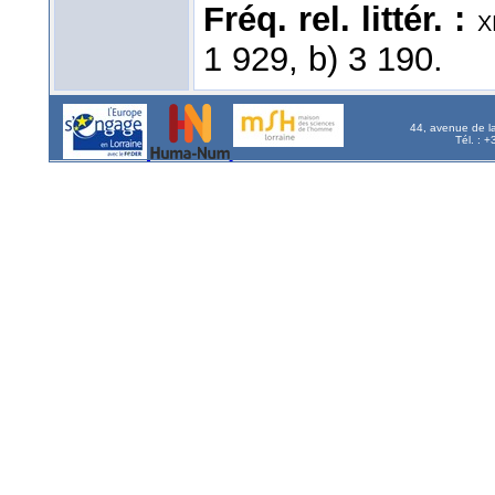
Fréq. rel. littér. :
x
1 929, b) 3 190.
44, avenue de l
Tél. : 