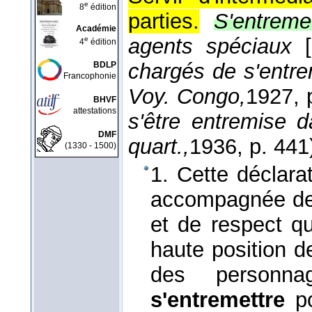
e
8
édition
parties.
S'entreme
Académie
agents spéciaux
[
e
4
édition
chargés de s'entre
BDLP
Francophonie
Voy. Congo,
1927
, 
BHVF
attestations
s'être entremise d
DMF
quart.,
1936
, p. 441
(1330 - 1500)
1. Cette déclarat
accompagnée de 
et de respect qu
haute position d
des personna
s'entremettre
po