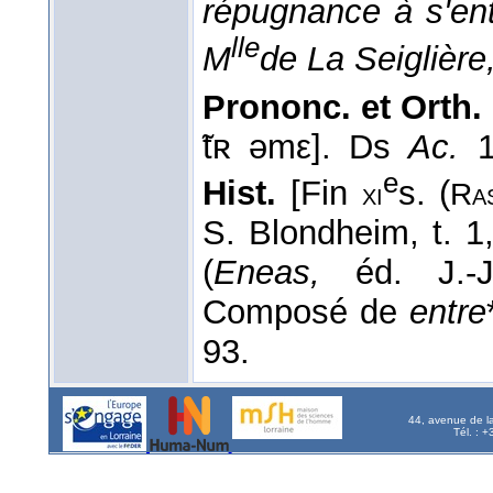
répugnance à s'ent
lle
M
de La Seiglière
Prononc. et Orth. 
̃tʀ əmε]. Ds
Ac.
1
e
Hist.
[Fin
s. (
xi
Ra
S. Blondheim, t. 1
(
Eneas,
éd. J.-J
Composé de
entre
93.
44, avenue de l
Tél. : 