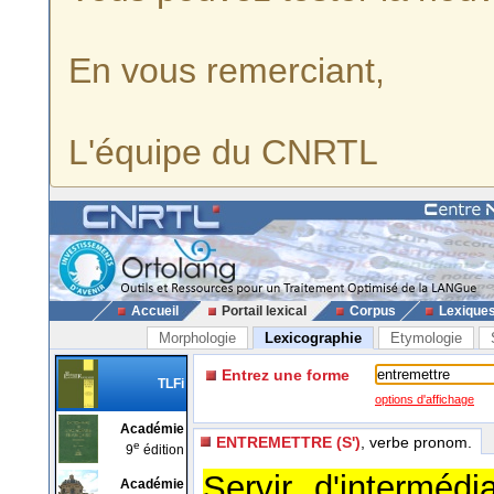
En vous remerciant,
L'équipe du CNRTL
Accueil
Portail lexical
Corpus
Lexique
Morphologie
Lexicographie
Etymologie
Entrez une forme
TLFi
options d'affichage
Académie
ENTREMETTRE (S')
, verbe pronom.
e
9
édition
Servir d'interméd
Académie