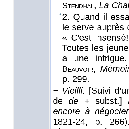
,
La Cha
Stendhal
2. Quand il essa
le serve auprès 
« C'est insensé!
Toutes les jeune
a une intrigue
,
Mémoir
Beauvoir
p. 299.
−
Vieilli.
[Suivi d'u
de
de
+ subst.]
encore à négocier
1821-24
, p. 266)