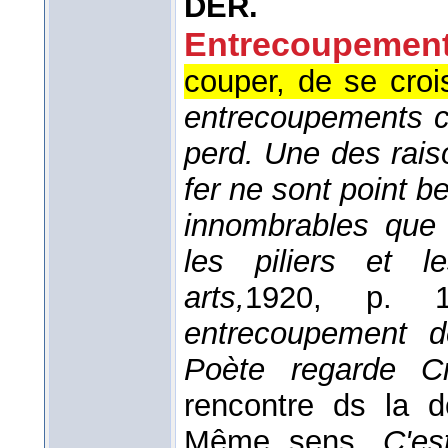
DÉR.
Entrecoupement
couper, de se croi
entrecoupements c
perd. Une des rais
fer ne sont point 
innombrables que l
les piliers et l
arts,
1920
, p. 17
entrecoupement d
Poète regarde Cr
rencontre ds la
Même sens.
C'es