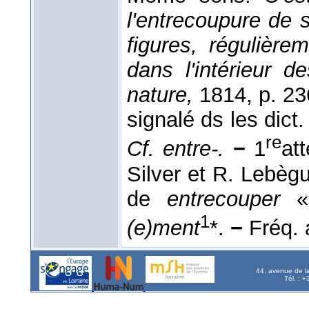
l'entrecoupure de 
figures, régulière
dans l'intérieur d
nature,
1814, p. 23
signalé ds les dict.
re
Cf. entre-.
−
1
at
Silver et R. Lebègue
de
entrecouper
« 
1
(e)ment
*.
−
Fréq. a
44, avenue de l
Tél. : 