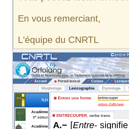
En vous remerciant,
L'équipe du CNRTL
Accueil
Portail lexical
Corpus
Lexique
Morphologie
Lexicographie
Etymologie
Entrez une forme
TLFi
options d'affichage
Académie
ENTRECOUPER
, verbe trans.
e
9
édition
A.−
[
Entre-
signifie
Académie