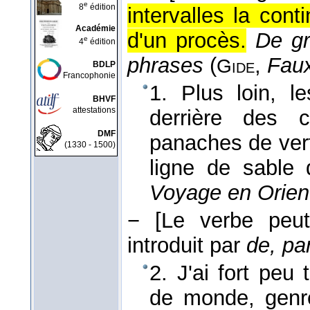
e
8
édition
intervalles la con
Académie
d'un procès.
De gr
e
4
édition
phrases
(
,
Fau
Gide
BDLP
Francophonie
1. Plus loin, l
BHVF
attestations
derrière des co
DMF
panaches de vert
(1330 - 1500)
ligne de sable
Voyage en Orien
−
[Le verbe peut
introduit par
de, pa
2. J'ai fort peu 
de monde, genr