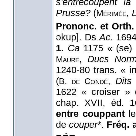
s'entrecoupent la g
Prusse?
(
,
L
Mérimée
Prononc. et Orth.
əkup]. Ds
Ac.
1694
1.
Ca
1175 « (se) 
,
Ducs Norm
Maure
1240-80 trans. « i
(
,
Dits
B. de Condé
1622 « croiser » 
chap. XVII, éd.
entre couppant
le
de
couper
*.
Fréq. a