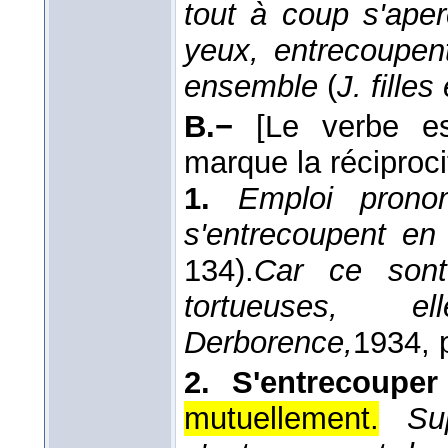
tout à coup s'aper
yeux, entrecoupent
ensemble
(
J. filles
B.−
[Le verbe e
marque la réciproci
1.
Emploi prono
s'entrecoupent en 
134).
Car ce sont
tortueuses, el
Derborence,
1934
, 
2.
S'entrecouper
mutuellement.
Su