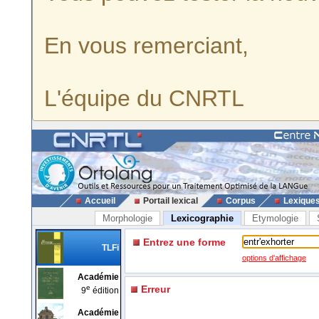
En vous remerciant,
L'équipe du CNRTL
Accueil
Portail lexical
Corpus
Lexique
Morphologie
Lexicographie
Etymologie
Entrez une forme
TLFi
options d'affichage
Académie
e
Erreur
9
édition
Académie