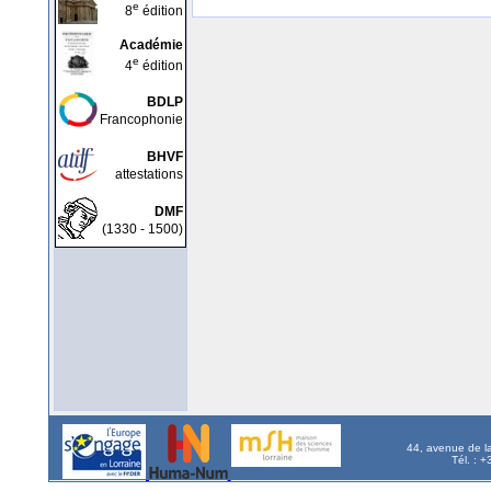
e
8
édition
Académie
e
4
édition
BDLP
Francophonie
BHVF
attestations
DMF
(1330 - 1500)
44, avenue de l
Tél. : 