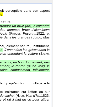
ruit perceptible dans son aspect
le.
a nature]
ntendre un bruit (de), n'entendre
s des anneaux bruts d'aluminium
égale
(
,
Prisonn.,
1922
, p.
Proust
gié dans les granges
(
,
Mas
Bosco
mal, élément naturel, instrument,
he.
J'entendais les grives dans le
qu'en entendant la voiture
(
,
Sagan
oiements, un bourdonnement, des
ment, le ronron (d'une voix), le
eine, confusément, faiblement,
ait
jusqu'au bout du village si la
c insistance sur l'effort ou sur
 du cachot
(
,
Han d'Isl.,
1823
,
Hugo
t où il faut un cri pour attirer