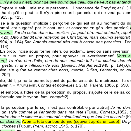
(Il n'y a
ou
il n'est) point de pire sourd que celui qui ne veut pas entendr
Empereur sait − mieux que personne − l'innocence de Dreyfus; et (...) i
i haut qu'il le peut. « Il n'y a pire sourd que celui qui ne veut pas
en
1913
, p. 423.
se à la question implicite : perçoit-il ce qui est dit au moment du dis
 compl. est suggéré par le cont. ant. et concerne en gén. des paroles]
ravers.
J'ai du coton dans les oreilles, j'ai peut-être mal entendu, répè
. 420).
Otto attendit une réflexion de Christophe; mais celui-ci semblai
1904
, p. 164).
San Antonio entend très mal à cause des parasites. J'e
 114).
[En prop. incise sous forme interr. ou exclam., avec ou sans inversion du
teur sur un mot, un propos, pour appuyer un avertissement]
Vous e
en)!
Tu n'as rien d'elle, rien de rien, entends-tu? ni la couleur des c
n geste, ni une inflexion de voix
(
,
Mal Aimés,
1945
, p. 194).
Qu
Mauriac
ien sûr qu'on va rentrer chez nous, merde, Julien, t'entends, on r
. 202):
lie, dit-il, je ne te permets point de parler ainsi de ta maîtresse. Tu
e
'avenir. »
,
Contes et nouvelles,
t. 2, M. Parent
, 1886
, p. 590.
Maupassant
t emploi, à l'idée de la perception du propos, s'ajoute celle de sa c
 formule par le synon. fam.
compris?
).
 la perception par le suj. n'est pas contrôlable par autrui]
Je ne dois
t un style comme je l'entends dans ma tête
(
,
Corresp.,
1852
, 
Flaub.
endre dans le silence les sonorités simultanées que font les accords
(
Ko
es cloches.
Avoir la tête qui bourdonne (souvent après un coup).
De pr
 cloches
(
,
Prem. accroc,
1945
, p. 170).
Triolet