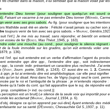
 fils chanter dans la maison, il lui semblait que la maison volait par les
s
ntendre Dieu tonner
(pour souligner que quelqu'un est sourd ou
t).
Faisant un vacarme à ne pas entendre Dieu tonner
(
,
Carme
Mérimée
qn venir avec ses gros sabots.
Au fig.
(pour souligner que les intentions
ors Mathilde avait été en alerte : Félicité n'avait jamais su cacher son jeu
dre
toujours venir de loin avec ses gros sabots. »
,
Génitrix,
192
Mauriac
uit l'inf.]
Je me mis au travail, sans répondre; et bientôt on entendit
son essieu de fer
(
,
Mas Théot.,
1945
, p. 163).
Bosco
ndre voler une mouche
(au cond., pour souligner le silence régnant 
t de la foule immobile sur les gradins, qu'on eût entendu voler un
1879
, p. 136).
d l'inf. qui suit
entendre
est un verbe d'affirmation l'agent du procès 
ement
entendre qqn dire qqc., l'entendre dire qqc.,
soit indirecteme
e qqc.,
la constr. indir. présentant un caractère plus recherché.
J'ai ent
s
(
,
Journ. poète,
1846, p. 1243).
Cf.
aussi
dire
ex. 1.
2.
Comme 
Vigny
à qqn, je lui ai entendu dire
est amphibologique, car elle peut signifier
ndu qu'on lui disait.
Ainsi dans l'ex. de Vigny
(supra)
seul le cont. perme
ncée par le roi et l'ambiguïté de la phrase
: je m'entendis répondre
:
 levée qu'à l'aide du cont. qui fait apparaître que le suj. de
répondre
est
prop. complétive (+ ind. ou cond.)]
la perception est un bruit]
Le silence de la seule voix qui importât pour 
monde les acclamait
(
,
Journal 1,
1934
, p. 6).
Mauriac
 d'obj. désigne ce qu'on apprend par ouï-dire]
Ayant entendu des médec
ienfaisante sur sa santé
(
,
Chevauchée Gd S.,
1937
, p. 11).
D'Esparbès