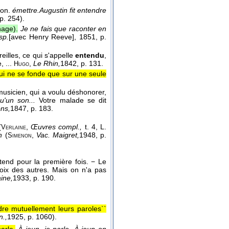
non.
émettre.
Augustin fit entendre
 p. 254).
nage).
Je ne fais que raconter en
sp.
[avec Henry Reeve]
, 1851
, p.
illes, ce qui s'appelle
entendu
,
, ...
,
Le Rhin,
1842
, p. 131.
Hugo
ui ne se fonde que sur une seule
usicien, qui a voulu déshonorer,
u'un son...
Votre malade se dit
ns,
1847
, p. 183.
(
,
Œuvres compl.,
t. 4, L.
Verlaine
n
(
,
Vac. Maigret,
1948
, p.
Simenon
ntend pour la première fois. − Le
oix des autres. Mais on n'a pas
ine,
1933
, p. 190.
dre mutuellement leurs paroles``
.,
1925
, p. 1060).