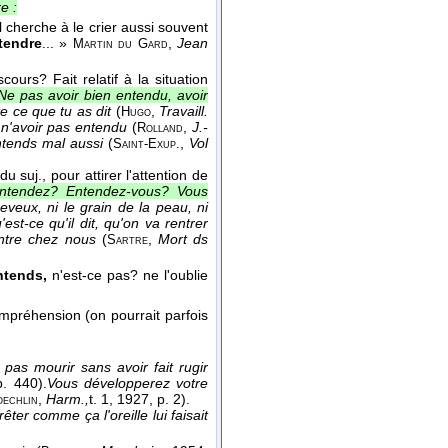
e :
l cherche à le crier aussi souvent
tendre
... »
,
Jean
Martin du Gard
cours? Fait relatif à la situation
Ne pas avoir bien entendu, avoir
te ce que tu as dit
(
,
Travaill.
Hugo
t n'avoir pas entendu
(
,
J.-
Rolland
ntends mal aussi
(
,
Vol
Saint-Exup.
 suj., pour attirer l'attention de
ntendez? Entendez-vous? Vous
heveux, ni le grain de la peau, ni
'est-ce qu'il dit, qu'on va rentrer
entre chez nous
(
,
Mort ds
Sartre
ntends,
n'est-ce pas? ne l'oublie
ompréhension (on pourrait parfois
 pas mourir sans avoir fait rugir
p. 440).
Vous développerez votre
,
Harm.,
t. 1
, 1927
, p. 2).
echlin
êter comme ça l'oreille lui faisait