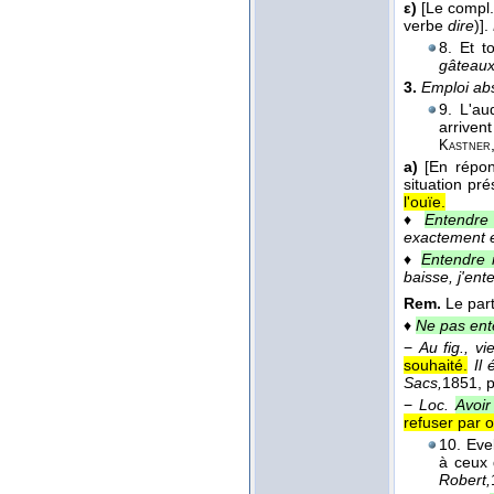
ε)
[Le compl.
verbe
dire
)].
8. Et to
gâteaux
3.
Emploi ab
9. L'au
arriven
Kastner
a)
[En répon
situation pr
l'ouïe.
♦
Entendre 
exactement e
♦
Entendre 
baisse, j'en
Rem.
Le part
♦
Ne pas ent
−
Au fig., viei
souhaité.
Il
Sacs,
1851
, 
−
Loc.
Avoir
refuser par 
10. Eve
à ceux 
Robert,