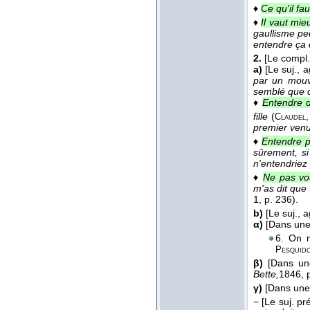
♦
Ce qu'il fa
♦
Il vaut mie
gaullisme pe
entendre ça q
2.
[Le compl.
a)
[Le suj., 
par un mou
semblé que c
♦
Entendre d
fille
(
Claudel
premier venu 
♦
Entendre p
sûrement, si
n'entendriez 
♦
Ne pas vou
m'as dit que
1, p. 236).
b)
[Le suj., 
α)
[Dans une 
6. On n
Pesquid
β)
[Dans une
Bette,
1846
, 
γ)
[Dans une 
−
[Le suj. pré