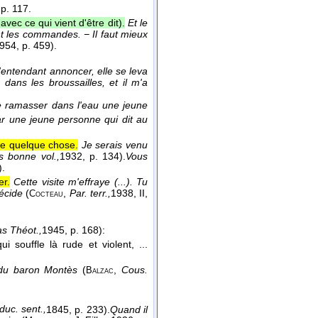
p. 117.
ec ce qui vient d'être dit).
Et le
t les commandes. − Il faut mieux
954
, p. 459).
entendant annoncer, elle se leva
dans les broussailles, et il m'a
de ramasser dans l'eau une jeune
par une jeune personne qui dit au
de quelque chose.
Je serais venu
 bonne vol.,
1932
, p. 134).
Vous
).
r.
Cette visite m'effraye (...). Tu
décide
(
,
Par. terr.,
1938
, II,
Cocteau
s Théot.,
1945
, p. 168):
i souffle là rude et violent, ...
 du baron Montès
(
,
Cous.
Balzac
duc. sent.,
1845
, p. 233).
Quand il