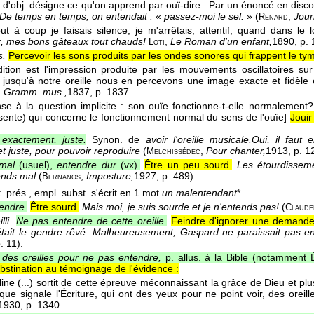
 d'obj. désigne ce qu'on apprend par ouï-dire : Par un énoncé en discour
De temps en temps, on entendait :
«
passez-moi le sel.
» (
,
Jour
Renard
ut à coup je faisais silence, je m'arrêtais, attentif, quand dans le lo
, mes bons gâteaux tout chauds!
,
Le Roman d'un enfant,
1890
, p.
Loti
s.
Percevoir les sons produits par les ondes sonores qui frappent le ty
dition est l'impression produite par les mouvements oscillatoires sur l
t jusqu'à notre oreille nous en percevons une image exacte et fidèl
,
Gramm. mus.,
1837
, p. 1837.
se à la question implicite : son ouïe fonctionne-t-elle normalement? 
ésente) qui concerne le fonctionnement normal du sens de l'ouïe]
Jouir
exactement, juste.
Synon. de
avoir l'oreille musicale.
Oui, il faut 
t juste, pour pouvoir reproduire
(
,
Pour chanter,
1913
, p. 1
Melchissédec
mal
(usuel),
entendre dur
(vx).
Être un peu sourd.
Les étourdisseme
tends mal
(
,
Imposture,
1927
, p. 489).
Bernanos
. prés., empl. subst. s'écrit en 1 mot
un malentendant
*.
endre.
Être sourd.
Mais moi, je suis sourde et je n'entends pas!
(
Claude
lli.
Ne pas entendre de cette oreille.
Feindre d'ignorer une demande,
 était le gendre rêvé. Malheureusement, Gaspard ne paraissait pas en
p. 11).
 des oreilles pour ne pas entendre,
p. allus. à la Bible (notamment É
obstination au témoignage de l'évidence :
line (...) sortit de cette épreuve méconnaissant la grâce de Dieu et plu
que signale l'Écriture, qui ont des yeux pour ne point voir, des orei
1930
, p. 1340.