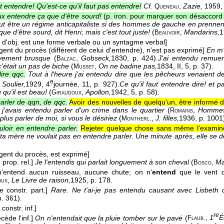
ut entendre! Qu'est-ce qu'il faut pas entendre!
Cf.
,
Zazie,
1959, 
Queneau
ux entendre ça que d'être sourd!
(p. iron. pour marquer son désaccord av
ut être un régime anticapitaliste si des hommes de gauche en prennen
ue d'être sourd, dit Henri; mais c'est tout juste!
(
,
Mandarins,
1
Beauvoir
 d'obj. est une forme verbale ou un syntagme verbal]
agent du procès (différent de celui d'entendre), n'est pas exprimé]
En m'
vement brusque
(
,
Gobseck,
1830
, p. 424).
J'ai entendu remuer 
Balzac
'était un pas de biche
(
,
On ne badine pas,
1834
, II, 5, p. 37).
Musset
ire qqc.
Tout à l'heure j'ai entendu dire que les pêcheurs venaient 
e
,
Soulier,
1929
, 4
journée, 11, p. 927).
Ce qu'il faut entendre dire! et 
qu'il est beau!
(
,
Apollon,
1942
, 5, p. 58).
Giraudoux
arler de qqn, de qqc.
Avoir des nouvelles de quelqu'un, être informé 
 j'avais entendu parler d'un crime dans le quartier
(
,
Hommes
Romains
plus parler de moi, si vous le désiriez
(
,
J. filles,
1936
, p. 1001
Montherl.
loir en entendre parler.
Rejeter quelque chose sans même l'examine
 ta mère ne voulait pas en entendre parler. Une minute après, elle se 
agent du procès, est exprimé]
prop. rel.]
Je l'entendis qui parlait longuement à son cheval
(
,
Ma
Bosco
'entend aucun ruisseau, aucune chute; on n'
entend
que le vent qu
,
Le Livre de raison,
1925
, p. 178.
oux
 constr. part.]
Rare.
Ne t'ai-je pas entendu causant avec Lisbeth
p. 361).
constr. inf.]
re
cède l'inf.]
On n'entendait que la pluie tomber sur le pavé
(
,
1
É
Flaub.