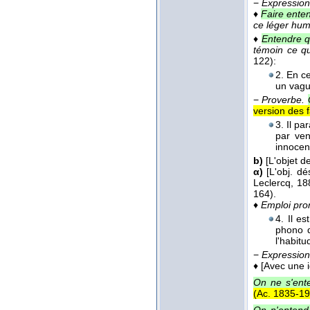
−
Expression
♦
Faire enten
ce léger hum!
♦
Entendre q
témoin ce q
122):
2. En c
un vague
−
Proverbe.
version des f
3. Il p
par ven
innocen
b)
[L'objet d
α)
[L'obj. d
Leclercq
, 18
164).
♦
Emploi pron
4. Il e
phono d
l'habit
−
Expression
♦
[Avec une 
On ne s'ente
(
Ac. 1835-1