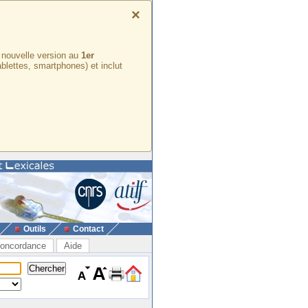
×
e nouvelle version au
1er
ablettes, smartphones) et inclut
Outils
Contact
oncordance
Aide