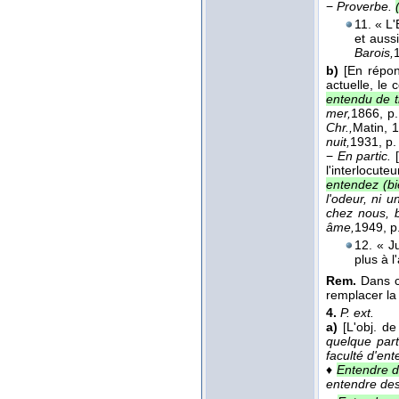
−
Proverbe.
11. « L'
et auss
Barois,
b)
[En répon
actuelle, le
entendu de t
mer,
1866
, p
Chr.,
Matin
, 
nuit,
1931
, p.
−
En partic.
l'interlocu
entendez (bi
l'odeur, ni u
chez nous, b
âme,
1949
, p
12. « Ju
plus à l
Rem.
Dans ce
remplacer la
4.
P. ext.
a)
[L'obj. de
quelque par
faculté d'ent
♦
Entendre d
entendre des