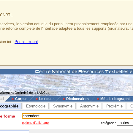
u CNRTL,
services, la version actuelle du portail sera prochainement remplacée par un
 une refonte complète de l'interface adaptée à tous les supports (ordinateurs, t
.
ion ici :
Portail lexical
cal
Corpus
Lexiques
Dictionnaires
Métalexicographie
icographie
Etymologie
Synonymie
Antonymie
Proxémie
C
ne forme
options d'affichage
catégorie :