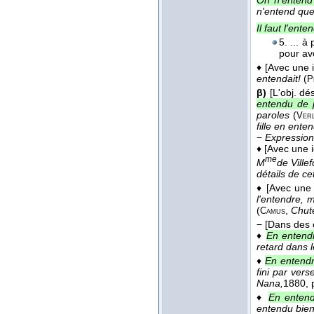
On n'entend
n'entend qu
Il faut l'ente
5. ... à 
pour avo
♦
[Avec une i
entendait!
(
P
β)
[L'obj. dé
entendu de p
paroles
(
Verl
fille en ent
−
Expression
♦
[Avec une i
me
M
de Ville
détails de ce
♦
[Avec une 
l'entendre, 
(
,
Chut
Camus
−
[Dans des 
♦
En entend
retard dans l
♦
En entendr
fini par ver
Nana,
1880
, 
♦
En entend
entendu bien