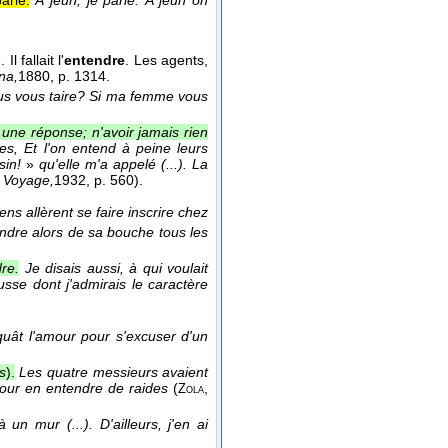
arle.
À jeun, je parle. À jeun on
l fallait l'
entendre
. Les agents,
na,
1880
, p. 1314.
us vous taire? Si ma femme vous
une réponse; n'avoir jamais rien
es, Et l'on entend à peine leurs
sin!
»
qu'elle m'a appelé (...). La
,
Voyage,
1932
, p. 560).
s allèrent se faire inscrire chez
ntendre alors de sa bouche tous les
dre.
Je disais aussi, à qui voulait
usse dont j'admirais le caractère
quât l'amour pour s'excuser d'un
es
).
Les quatre messieurs avaient
pour en entendre de raides
(
,
Zola
n mur (...). D'ailleurs, j'en ai