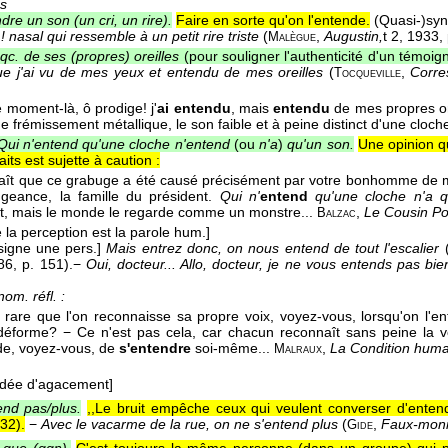
s
dre un son (un cri, un rire).
Faire en sorte qu'on l'entende.
(Quasi-)sy
 nasal qui ressemble à un petit rire triste
(
,
Augustin,
t 2
, 1933
,
Malègue
qc. de ses (propres) oreilles
(pour souligner l'authenticité d'un témoig
ue j'ai vu de mes yeux et entendu de mes oreilles
(
,
Corre
Tocqueville
e moment-là, ô prodige! j'
ai entendu
, mais
entendu
de mes propres ore
 frémissement métallique, le son faible et à peine distinct d'une cloche
Qui n'entend qu'une cloche n'entend
(ou
n'a
)
qu'un son.
Une opinion q
aits est sujette à caution :
araît que ce grabuge a été causé précisément par votre bonhomme de m
geance, la famille du président.
Qui n'
entend
qu'une cloche n'a q
t, mais le monde le regarde comme un monstre...
,
Le Cousin Po
Balzac
e la perception est la parole hum.]
ésigne une pers.]
Mais entrez donc, on nous entend de tout l'escalier
86
, p. 151).
−
Oui, docteur... Allo, docteur, je ne vous entends pas bie
om. réfl. :
st rare que l'on reconnaisse sa propre voix, voyez-vous, lorsqu'on l'e
éforme? − Ce n'est pas cela, car chacun reconnaît sans peine la v
ude, voyez-vous, de
s'entendre
soi-même...
,
La Condition huma
Malraux
idée d'agacement]
nd pas/plus.
,,Le bruit empêche ceux qui veulent converser d'enten
932
).
−
Avec le vacarme de la rue, on ne s'entend plus
(
,
Faux-monn
Gide