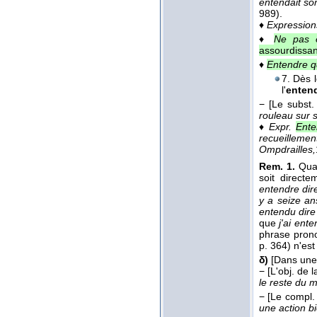
entendait son
989).
♦
Expression
♦
Ne pas e
assourdissan
♦
Entendre q
7. Dès l
l'
enten
−
[Le subst. s
rouleau sur 
♦
Expr.
Ente
recueillemen
Ompdrailles,
Rem. 1.
Quan
soit direct
entendre dir
y a seize an
entendu dire 
que
j'ai ente
phrase prono
p. 364) n'est
δ)
[Dans une 
−
[L'obj. de 
le reste du 
−
[Le compl.
une action b