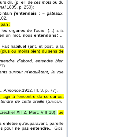
s dir. (p. ell. de
ces mots
ou du
nal,
1895
, p. 259):
intain j'
entendais
: −
gâteaux,
 102.
mpan :
es organes de l'ouïe; (...) s'ils
e en un mot, nous
entendons;
...
Fait habituel (ant. et post. à la
 (plus ou moins bien) du sens de
entendre d'abord, entendre bien
21).
nts surtout m'inquiètent, la vue
,
Annonce,
1912
, III, 3, p. 77).
l
 agir à l'encontre de ce qui est
tendre de cette oreille
(
,
Sandeau
zéchiel XII 2, Marc VIII 18).
Se
s entêtée qu'auparavant, pareille
lles pour ne pas
entendre
...
,
Gide