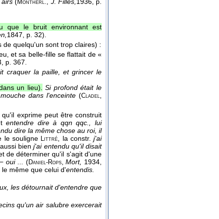
 airs
(
,
J. Filles,
1936
, p.
Montherl.
 que le bruit environnant est
n,
1847
, p. 32).
 de quelqu'un sont trop claires) :
, et sa belle-fille se flattait de «
3
, p. 367.
 craquer la paille, et grincer le
dans un lieu).
Si profond était le
e mouche dans l'enceinte
(
,
Cladel
qu'il exprime peut être construit
nt
entendre dire à qqn qqc., lui
endu dire la même chose au roi, il
le souligne
, la constr.
j'ai
Littré
 aussi bien
j'ai entendu qu'il disait
t de déterminer qu'il s'agit d'une
 −
oui ...
(
,
Mort,
1934,
Daniel-Rops
 le même que celui d'
entendis.
eux, les détournait d'entendre que
ins qu'un air salubre exercerait