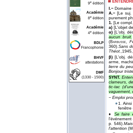
ENTENDR
e
9
édition
I.−
Domaine d
Académie
A.−
[Le suj.
e
purement phy
8
édition
1.
[Le compl.
a)
[L'objet de
Académie
α)
[L'obj. dé
e
4
édition
aucun bruit.
(
,
F
Barbusse
BDLP
360).
Sans do
Francophonie
Théot.,
1945
β)
[L'obj. d
BHVF
arme, machin
attestations
lierre du peu
Bonjour trist
DMF
SYNT.
Enten
(1330 - 1500)
clameurs, de
tic-tac (d'u
vaguement, c
−
Emploi pro
1. Ainsi
fenêtre 
♦
Se faire 
l'événement 
p. 546).
Mais
l'attention
(
M