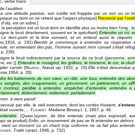
E
, verbe trans.
e l'
audition
 a une attitude passive, son oreille est frappée par un son ou un b
sique ou dont on ne retient que l'aspect physique]
Percevoir par l'oreil
 d'obj. est un subst.]
 la perception est un bruit dont on identifie plus ou moins bien l'orig., l
signe le bruit directement, souvent en le spécifiant]
Entendre un cri; e
Le tiers-point et la lime sonnent, et on entend aussi le cliqueti
eu,
1916
, p. 191).
Bientôt je commençai à entendre sa respiration 
ute, en entendant des pas, l'homme suivant mon conseil s'était réfu
, p. 238).
ésigne le bruit indirectement par la source de ce bruit (personne, ani
e, etc.)]
Entendre le rossignol, les grillons, le tonnerre, le cor, la cloc
plier carolin
(
,
Nœud vip.,
1932
, p. 19).
Elle n'était descendue 
Mauriac
esse,
1954
, p. 28).
dre les battements de son cœur, un râle, une toux; entendre des ab
s sanglots, des craquements, un grincement, un piétinement, un siffle
ne montre)
;
pénible à entendre; empêcher d'entendre; entendre à p
lairement, distinctement, nettement, parfaitement.
nom. à sens passif :
 secoué par elle, le vieil instrument, dont les cordes frisaient,
s'entend
était ouverte, ...
,
Madame Bovary,
t. 1
, 1857
, p. 46.
Flaubert
entendre.
(Quasi-)synon. de
être entendu
(mais plus expressif, ave
qui se produit).
Enfin, un mouvement de pas se fit entendre en dehors
 vient un moment où un chant trop uniforme ne se fait plus entendre e
,
Traité caract.,
1946
, p. 732).
ounier