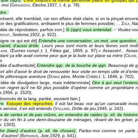
 que (qqn).
C'est toujours la même personne (dans un groupe) qui p
e moi
(
,
Électre,
1937
, I, 4, p. 78).
Giraudoux
ndre :
présent, elle tremblait, car son affaire était claire, si on la pinçait encore. I
ir des gratifications, arrêtaient le plus de femmes possible; ...
,
Na
Zola
dée de réprobation, parfois iron.]
Si (qqn) vous entendait.
− Voulez-vo
,
Sodome,
1922
, p. 922).
roust
signe ce qui est dit]
Entendre une conversation, un mot, une question, 
areil, d'aussi drôle.
Leurs yeux sont morts et leurs lèvres sont moll
,
Œuvres compl.,
t. 1, Fêtes gal.
, 1869
, p. 97).
«
Assassin!... Assas
aine
endant ça elle avait comme peur que je la bute sur place sa mère
(
Céline
s
dée d'authenticité]
Entendre qqc. de la bouche de qqn.
Beaucoup de gen
fort afin d'avoir le droit de renouveler leur visite en temps utile et d'e
tte pittoresque aventure
(
père
,
Monte-Cristo,
t. 1
, 1846
, p. 702).
Dumas
idée de divulgation large, mais indéterminée]
Dire à qui veut l'enten
mon regret qu'il ne fût plus possible d'opérer comme un propriétaire r
e,
1956
, p. 1520).
énoncés de la lang. parlée, souvent fam.]
re.
Essuyer des reproches.
Il eût fait beau voir qu'un camarade invo
e service, il en eût entendu
(
,
Drôle de jeu,
1945
, p. 242).
Vailland
e de vertes et de pas mûres, en entendre de raides
(p. ell. de
histoir
ser du vin fin à une demi-douzaine de ménages, rêvant de les griser, 
p. 1303).
re (bien) d'autres
(p. ell. de
choses
).
Parlez-moi comme on parle à u
 d'autres!
(
,
Joie,
1929
, p. 641).
Bernanos