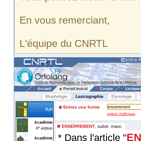
En vous remerciant,
L'équipe du CNRTL
Accueil
Portail lexical
Corpus
Lexique
Morphologie
Lexicographie
Etymologie
Entrez une forme
TLFi
options d'affichage
Académie
ENSERREMENT
, subst. masc.
e
9
édition
EN
* Dans l'article "
Académie