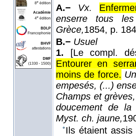
e
8
édition
A.−
Vx.
Enferme
Académie
enserre tous le
e
4
édition
Grèce,
1854
, p. 184
BDLP
Francophonie
B.−
Usuel
BHVF
attestations
1.
[Le compl. dé
DMF
Entourer en serr
(1330 - 1500)
moins de force.
Un
empesés, (...) ens
Champs et grèves,
doucement de la f
Myst. ch. jaune,
19
Ils étaient assis