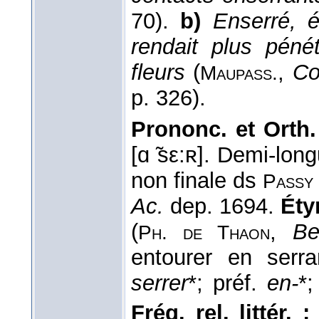
70).
b)
Enserré, 
rendait plus péné
fleurs
(
,
Co
Maupass.
p. 326).
Prononc. et Orth.
[ɑ ̃sε:ʀ]. Demi-long
non finale ds
Passy
Ac.
dep. 1694.
Éty
(
,
Be
Ph. de Thaon
entourer en serra
serrer
*; préf.
en-
*
Fréq. rel. littér. :