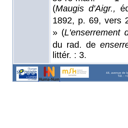
(
Maugis d'Aigr.,
éd
1892, p. 69, vers 
» (
L'enserrement d
du rad. de
enserr
littér. : 3.
44, avenue de l
Tél. : 