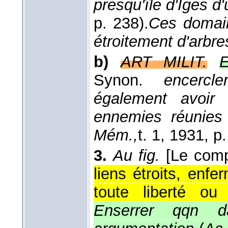
presqu'île d'Iges d
p. 238).
Ces domain
étroitement d'arbre
b)
ART MILIT.
E
Synon.
encercler
également avoir 
ennemies réunies
Mém.,
t. 1
, 1931
, p
3.
Au fig.
[Le comp
liens étroits, enf
toute liberté ou
Enserrer qqn 