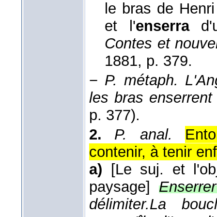
le bras de Henri 
et l'
enserra
d'u
Contes et nouvel
1881
, p. 379.
−
P. métaph.
L'An
les bras enserrent 
p. 377).
2.
P. anal.
Ento
contenir, à tenir en
a)
[Le suj. et l'
paysage]
Enserrer
délimiter.
La bouc