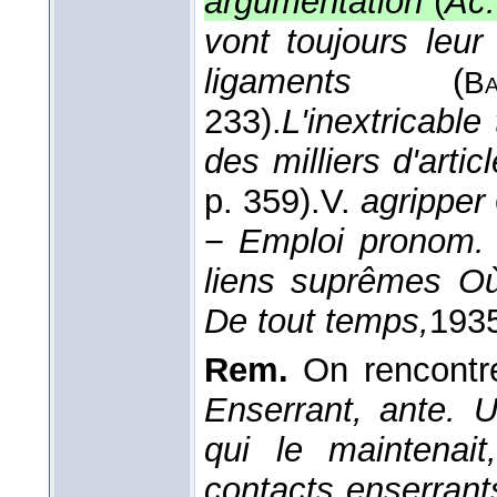
argumentation
(
Ac.
vont toujours leur
ligaments
(
Ba
233).
L'inextricable
des milliers d'artic
p. 359).
V.
agripper
−
Emploi pronom.
liens suprêmes Où
De tout temps,
193
Rem.
On rencontre
Enserrant, ante. U
qui le maintenait
contacts enserrant