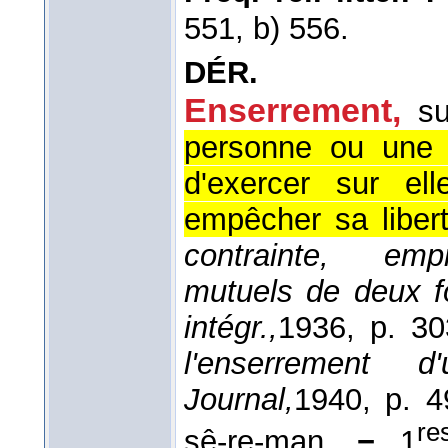
551, b) 556.
DÉR.
Enserrement,
s
personne ou une c
d'exercer sur el
empêcher sa liber
contrainte, empr
mutuels de deux 
intégr.,
1936
, p. 30
l'enserrement 
Journal,
1940
, p. 4
re
sê-re-man.
−
1