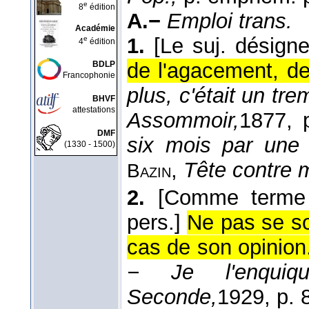
e
8
édition
A.−
Emploi trans.
Académie
1.
[Le suj. désign
e
4
édition
de l'agacement, de l
BDLP
Francophonie
plus, c'était un t
BHVF
attestations
Assommoir,
1877
, 
DMF
six mois par une v
(1330 - 1500)
,
Tête contre 
Bazin
2.
[Comme terme 
pers.]
Ne pas se so
cas de son opinion
− Je l'enquiq
Seconde,
1929
, p. 