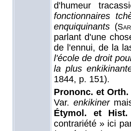
d'humeur tracass
fonctionnaires tch
enquiquinants
(
Sar
parlant d'une chos
de l'ennui, de la l
l'école de droit p
la plus enkikinant
1844, p. 151).
Prononc. et Orth. 
Var.
enkikiner
mais
Étymol. et Hist.
contrariété » ici pa