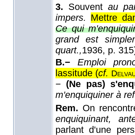
3.
Souvent
au par
impers.
Mettre dan
Ce qui m'enquiquin
grand est simpl
quart.,
1936
, p. 315
B.−
Emploi pron
lassitude (
cf.
Delva
−
(Ne pas) s'enq
m'enquiquiner à ref
Rem.
On rencontre
enquiquinant, ante
parlant d'une per