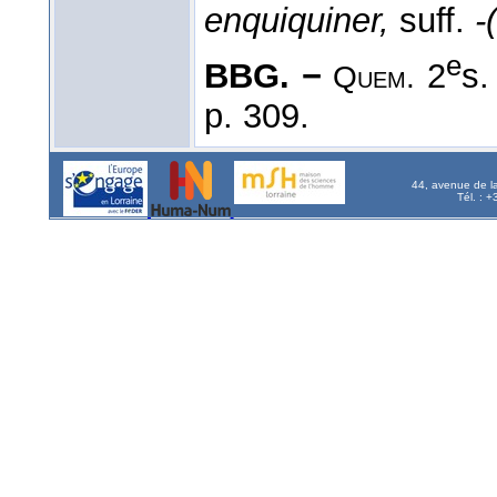
enquiquiner,
suff.
-
e
BBG. −
2
s.
Quem.
p. 309.
44, avenue de l
Tél. : 