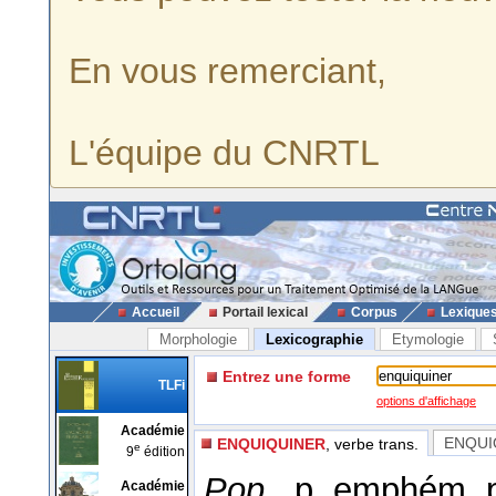
En vous remerciant,
L'équipe du CNRTL
Accueil
Portail lexical
Corpus
Lexique
Morphologie
Lexicographie
Etymologie
Entrez une forme
TLFi
options d'affichage
Académie
ENQUI
ENQUIQUINER
, verbe trans.
e
9
édition
Pop.,
p. emphém. 
Académie