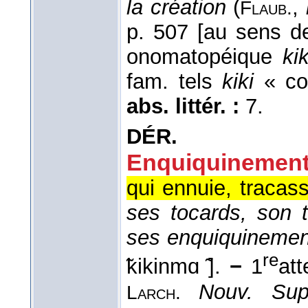
la création
(
,
Flaub.
p. 507 [au sens de
onomatopéique
ki
fam. tels
kiki
« co
abs. littér. :
7.
DÉR.
Enquiquinement
qui ennuie, tracass
ses tocards, son t
ses enquiquinemen
re
̃kikinmɑ ̃].
−
1
att
Nouv. Sup
Larch.