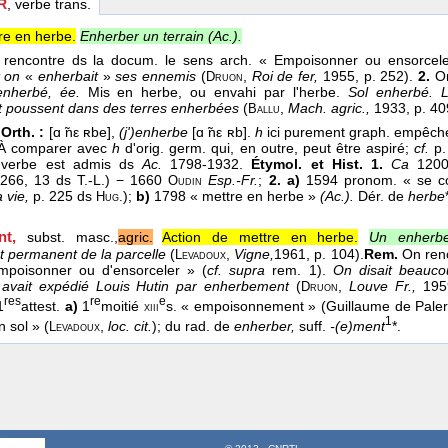
R
, verbe trans.
re en herbe.
Enherber un terrain (
Ac.
).
encontre ds la docum. le sens arch. « Empoisonner ou ensorcele
 on
«
enherbait
»
ses ennemis
(
,
Roi de fer,
1955, p. 252).
2.
On
Druon
enherbé, ée.
Mis en herbe, ou envahi par l'herbe.
Sol enherbé. L
 poussent dans des terres enherbées
(
,
Mach. agric.,
1933, p. 40
Ballu
Orth. :
[ɑ ̃nε ʀbe],
(j')enherbe
[ɑ ̃nε ʀb].
h
ici purement graph. empêch
À comparer avec
h
d'orig. germ. qui, en outre, peut être aspiré;
cf.
p.
verbe est admis ds
Ac.
1798-1932.
Étymol. et Hist. 1.
Ca
1200
266, 13 ds T.-L.) − 1660
Esp.-Fr.
;
2. a)
1594 pronom. « se cou
Oudin
 vie,
p. 225 ds
);
b)
1798 « mettre en herbe »
(Ac.).
Dér. de
herbe
Hug.
t,
subst. masc.,
agric.
Action de mettre en herbe.
Un enherbe
 permanent de la parcelle
(
,
Vigne,
1961
, p. 104).
Rem.
On renc
Levadoux
empoisonner ou d'ensorceler » (
cf. supra
rem. 1).
On disait beaucou
 avait expédié Louis Hutin par enherbement
(
,
Louve Fr.,
1959
Druon
res
re
e
1
attest.
a)
1
moitié
s. « empoisonnement » (Guillaume de Paler
xiii
1
 sol » (
,
loc. cit.
); du rad. de
enherber,
suff.
-(e)ment
*.
Levadoux