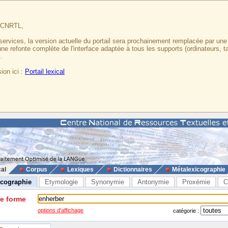
u CNRTL,
services, la version actuelle du portail sera prochainement remplacée par un
 une refonte complète de l'interface adaptée à tous les supports (ordinateurs, t
.
ion ici :
Portail lexical
cal
Corpus
Lexiques
Dictionnaires
Métalexicographie
icographie
Etymologie
Synonymie
Antonymie
Proxémie
C
ne forme
options d'affichage
catégorie :