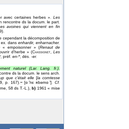
r avec certaines herbes ».
Les
 rencontre ds la docum. le part.
es avoines qui viennent en fin
9).
e cependant la décomposition de
 ex. dans
enhardir, enharnacher.
 « empoisonner » (
Renaut de
vrir d'herbe » (
,
Les
Chassignet
*; préf.
en-
*; dés.
-er.
ment naturel (
Lar. Lang. fr.
).
ontre ds la docum. le sens arch.
p que c'était elle
[
la comtesse
, p. 167).
−
[ɑ ̃nε ʀbəmɑ ̃].
Cf.
me, 58 ds T.-L.),
b)
1961 « mise