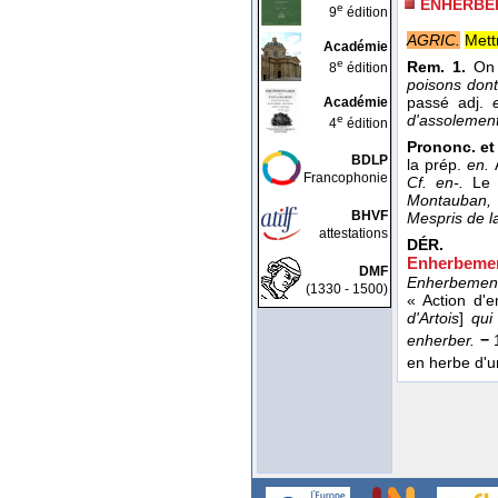
ENHERBE
e
9
édition
AGRIC.
Mett
Académie
e
Rem. 1.
On r
8
édition
poisons dont
passé adj.
Académie
d'assolement
e
4
édition
Prononc. et 
BDLP
la prép.
en.
Francophonie
Cf. en-.
Le 
Montauban,
BHVF
Mespris de la
attestations
DÉR.
Enherbemen
DMF
Enherbement
(1330 - 1500)
« Action d'
d'Artois
]
qui
enherber.
−
en herbe d'un