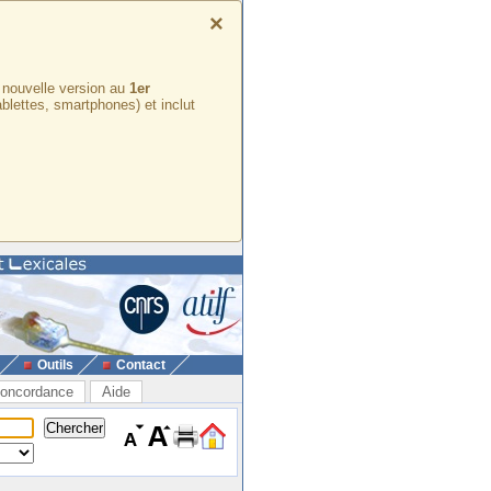
×
e nouvelle version au
1er
ablettes, smartphones) et inclut
Outils
Contact
oncordance
Aide