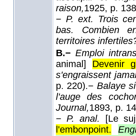
raison,
1925
, p. 138
−
P. ext.
Trois ce
bas. Combien en
territoires infertiles
B.−
Emploi intrans
animal]
Devenir g
s'engraissent jama
p. 220).
−
Balaye si 
l'auge des cochon
Journal,
1893
, p. 1
−
P. anal.
[Le su
l'embonpoint.
Eng