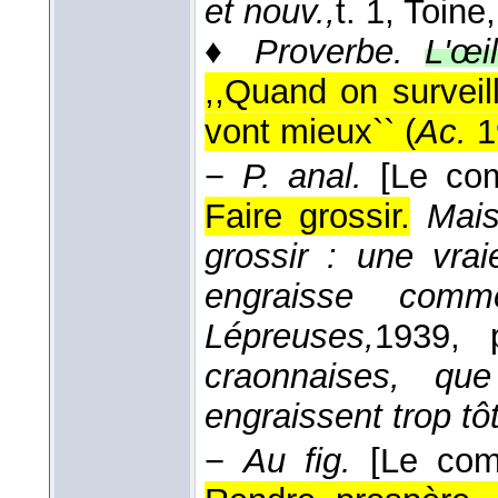
et nouv.,
t. 1, Toine
♦
Proverbe.
L'œi
,,Quand on surveil
vont mieux`` (
Ac.
1
−
P. anal.
[Le com
Faire grossir.
Mais
grossir : une vrai
engraisse com
Lépreuses,
1939
, 
craonnaises, qu
engraissent trop tô
−
Au fig.
[Le com