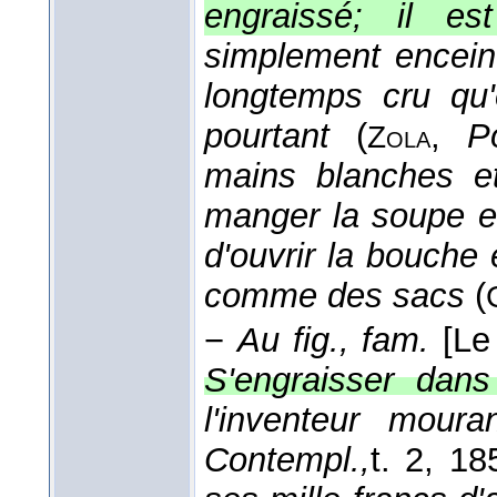
engraissé; il e
simplement encein
longtemps cru qu'e
pourtant
(
,
Po
Zola
mains blanches e
manger la soupe en
d'ouvrir la bouche 
comme des sacs
(
−
Au fig., fam.
[Le
S'engraisser dans
l'inventeur moura
Contempl.,
t. 2
, 18