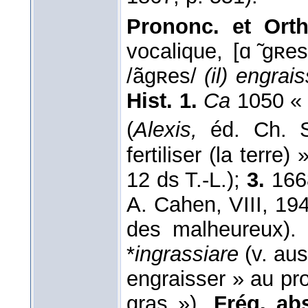
Prononc. et Orth
vocalique, [ɑ ̃gʀe
/ãgʀes/
(il) engrai
Hist. 1.
Ca
1050 « 
(
Alexis,
éd. Ch. S
fertiliser (la terre) »
12 ds T.-L.);
3.
1668
A. Cahen, VIII, 19
des malheureux). 
*
ingrassiare
(v. au
engraisser » au prop
gras »).
Fréq. abs.