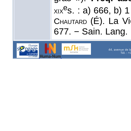
e
s. : a) 666, b) 
xix
(É). La Vi
Chautard
677. − Sain. Lang. 
44, avenue de l
Tél. : 