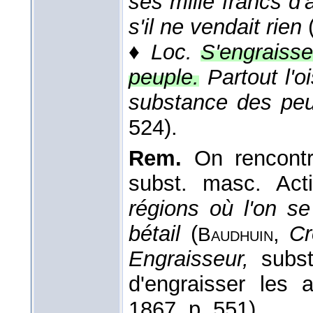
ses mille francs d'
s'il ne vendait rien
♦
Loc.
S'engraisse
peuple.
Partout l'
substance des pe
524).
Rem.
On rencont
subst. masc. Act
régions où l'on se
bétail
(
,
Cr
Baudhuin
Engraisseur,
subst
d'engraisser les 
1867, p. 551).