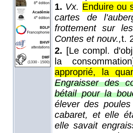
e
8
édition
1.
Vx.
Enduire ou s
Académie
cartes de l'aube
e
4
édition
frottement sur le
BDLP
Francophonie
Contes et nouv.,
t. 
BHVF
attestations
2.
[Le compl. d'obj
DMF
la consommation
(1330 - 1500)
approprié, la qua
Engraisser des c
bétail pour la bou
élever des poules 
cabaret, et elle 
elle savait engrais