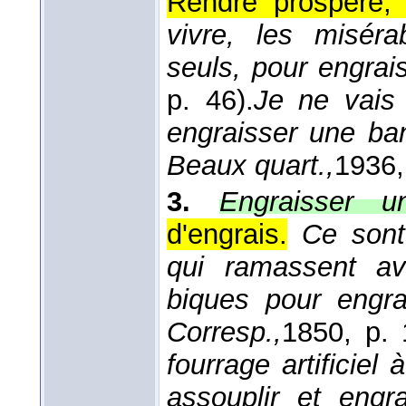
Rendre prospère, e
vivre, les miséra
seuls, pour engrai
p. 46).
Je ne vais 
engraisser une ba
Beaux quart.,
1936
3.
Engraisser u
d'engrais.
Ce sont
qui ramassent av
biques pour engr
Corresp.,
1850
, p. 
fourrage artificie
assouplir et engr