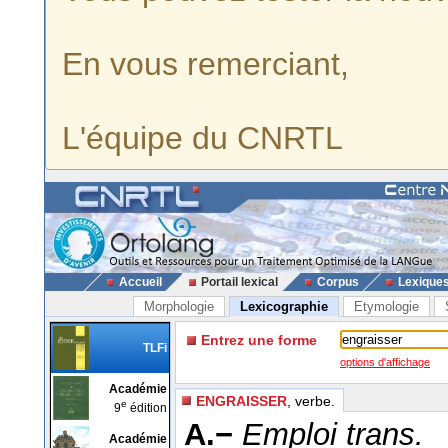
En vous remerciant,
L'équipe du CNRTL
Accueil
Portail lexical
Corpus
Lexique
Morphologie
Lexicographie
Etymologie
Entrez une forme
TLFi
options d'affichage
Académie
ENGRAISSER
, verbe.
e
9
édition
A.−
Emploi trans.
Académie