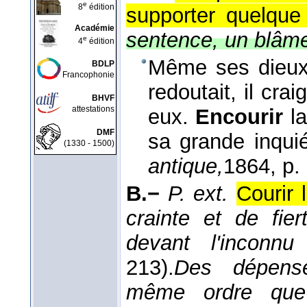
e
8
édition
supporter quelque
Académie
sentence, un blâme;
e
4
édition
Même ses dieux 
BDLP
Francophonie
redoutait, il cra
BHVF
attestations
eux.
Encourir
la
DMF
sa grande inqui
(1330 - 1500)
antique,
1864
, p.
B.−
P. ext.
Courir 
crainte et de fie
devant l'inconnu
213).
Des dépense
même ordre que 