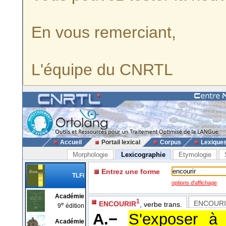
En vous remerciant,
L'équipe du CNRTL
Accueil
Portail lexical
Corpus
Lexique
Morphologie
Lexicographie
Etymologie
Entrez une forme
TLFi
options d'affichage
Académie
1
ENCOUR
ENCOURIR
, verbe trans.
e
9
édition
A.−
S'exposer à 
Académie