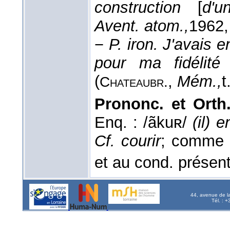
construction
[
d'u
Avent. atom.,
1962
−
P. iron.
J'avais e
pour ma fidélit
(
,
Mém.,
t
Chateaubr.
Prononc. et Orth.
Enq. : /ãkuʀ/
(il) e
Cf. courir
; comme c
et au cond. présen
44, avenue de l
Tél. : 