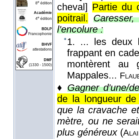
e
8
édition
cheval]
Partie du c
Académie
poitrail.
Caresser, 
e
4
édition
l'encolure :
BDLP
Francophonie
1. ... les deux
BHVF
attestations
frappant en cade
DMF
montèrent au 
(1330 - 1500)
Mappales...
Flau
♦
Gagner d'une/de 
de la longueur de 
que la cravache et
mètre, ou ne serai
plus généreux
(
Alai