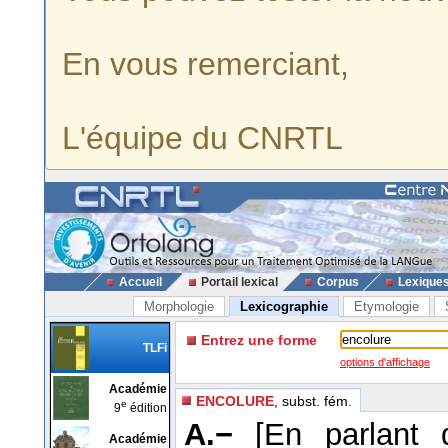
En vous remerciant,
L'équipe du CNRTL
Accueil
Portail lexical
Corpus
Lexique
Morphologie
Lexicographie
Etymologie
Entrez une forme
TLFi
options d'affichage
Académie
ENCOLURE
, subst. fém.
e
9
édition
A.−
[En parlant 
Académie