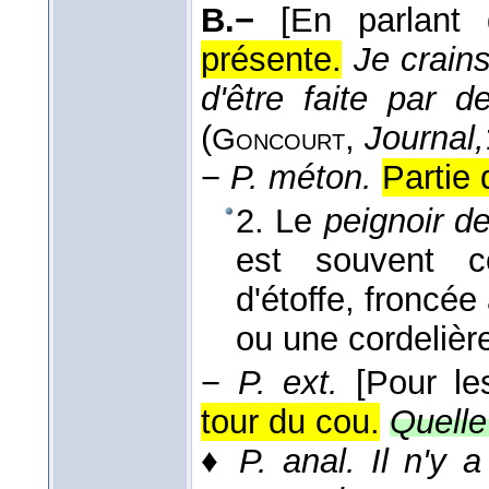
B.−
[En parlant
présente.
Je crains
d'être faite par 
(
,
Journal,
Goncourt
−
P. méton.
Partie 
2. Le
peignoir de
est souvent c
d'étoffe, froncée 
ou une cordelièr
−
P. ext.
[Pour l
tour du cou.
Quelle
♦
P. anal.
Il n'y