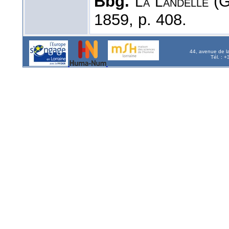
Bbg.
(G
La Landelle
1859, p. 408.
44, avenue de l
Tél. : 