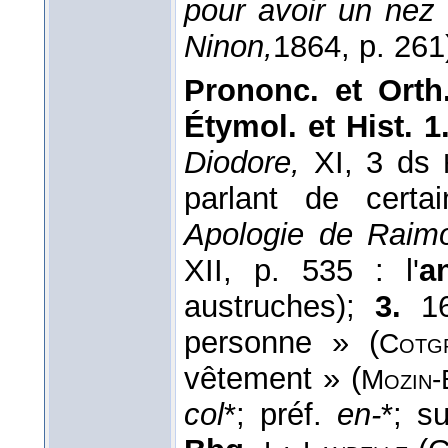
pour avoir un nez 
Ninon,
1864
, p. 261
Prononc. et Orth.
Étymol. et Hist. 1
Diodore,
XI, 3 ds
parlant de cert
Apologie de Raim
XII, p. 535 : l'
a
austruches);
3.
16
personne » (
Cotg
vêtement » (
Mozin-
col
*; préf.
en-
*; s