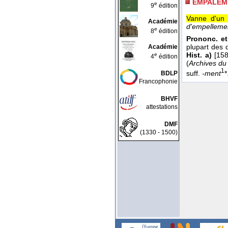
EMPALEM
e
9
édition
Vanne d'un 
Académie
d'empellement
e
8
édition
Prononc. et
plupart des d
Académie
Hist. a)
[15
e
4
édition
(
Archives du
1
suff.
-ment
*
BDLP
Francophonie
BHVF
attestations
DMF
(1330 - 1500)