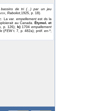
bassins de tri (...) par un jeu
,
Raboliot,
1925
, p. 18).
voix
c.
La var.
empellement
est ds la
mploierait au Canada.
Étymol. et
s,
p. 126);
b)
1704
empallement
le
(
FEW
t. 7, p. 482a); préf.
en-
*;