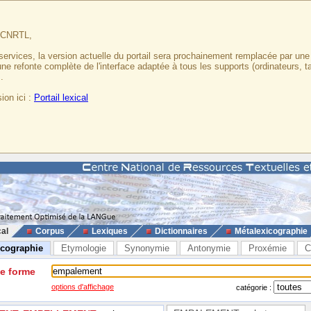
u CNRTL,
services, la version actuelle du portail sera prochainement remplacée par un
 une refonte complète de l'interface adaptée à tous les supports (ordinateurs, t
.
ion ici :
Portail lexical
cal
Corpus
Lexiques
Dictionnaires
Métalexicographie
icographie
Etymologie
Synonymie
Antonymie
Proxémie
C
ne forme
options d'affichage
catégorie :