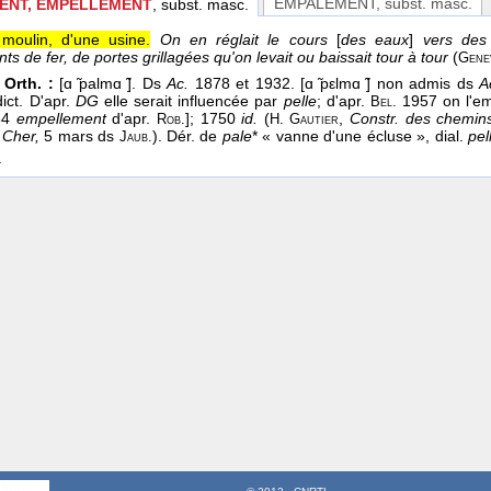
EMPALEMENT
, subst. masc.
ENT, EMPELLEMENT
, subst. masc.
moulin, d'une usine.
On en réglait le cours
[
des eaux
]
vers des 
s de fer, de portes grillagées qu'on levait ou baissait tour à tour
(
Gene
 Orth. :
[ɑ ̃palmɑ ̃]. Ds
Ac.
1878 et 1932. [ɑ ̃pεlmɑ ̃] non admis ds
A
ict. D'apr.
DG
elle serait influencée par
pelle
; d'apr.
1957 on l'e
Bel.
84
empellement
d'apr.
]; 1750
id.
(
,
Constr. des chemin
Rob.
H. Gautier
 Cher,
5 mars ds
). Dér. de
pale
* « vanne d'une écluse », dial.
pel
Jaub.
.