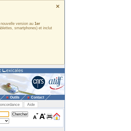
×
e nouvelle version au
1er
ablettes, smartphones) et inclut
Outils
Contact
oncordance
Aide