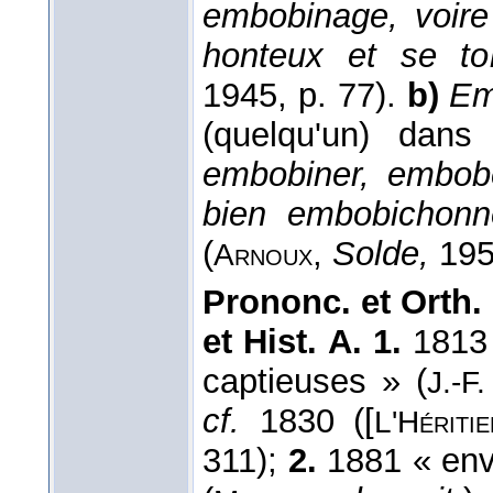
embobinage, voire
honteux et se tort
1945, p. 77).
b)
Em
(quelqu'un) dans
embobiner, embobel
bien embobichonné
(
,
Solde,
1958
Arnoux
Prononc. et Orth. 
et Hist. A. 1.
1813 
captieuses » (
J.-F
cf.
1830 ([
L'Héritie
311);
2.
1881 « env