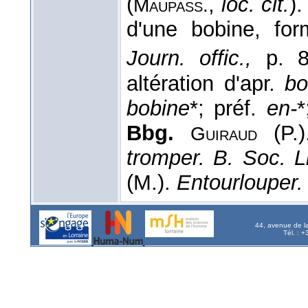
(
,
loc. cit.
)
Maupass.
d'une bobine, fo
Journ. offic.,
p. 8
altération d'apr.
bo
bobine
*; préf.
en-
*
Bbg.
(P.)
Guiraud
tromper. B. Soc. L
(M.).
Entourlouper.
44, avenue de l
Tél. : 