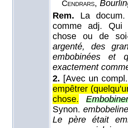
,
Bourlin
Cendrars
Rem.
La docum. a
comme adj. Qui e
chose ou de so
argenté, des gran
embobinées et q
exactement comme
2.
[Avec un compl.
empêtrer (quelqu'
chose.
Embobine
Synon.
embobeline
Le père était em