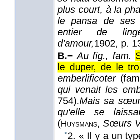
plus court, à la pha
le pansa de ses 
entier de ling
d'amour,
1902
, p. 1
B.−
Au fig., fam.
S
le duper, de le tr
emberlificoter
(fam
qui venait les em
754).
Mais sa sœur 
qu'elle se laiss
(
,
Sœurs V
Huysmans
2. « Il y a un ty