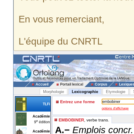
En vous remerciant,
L'équipe du CNRTL
Accueil
Portail lexical
Corpus
Lexique
Morphologie
Lexicographie
Etymologie
Entrez une forme
TLFi
options d'affichage
Académie
EMBOBINER
, verbe trans.
e
9
édition
A.−
Emplois concr.
Académie