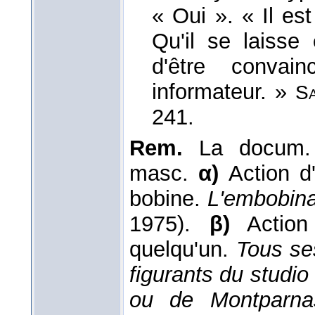
« Oui ». « Il es
Qu'il se laisse
d'être convai
informateur. »
S
241.
Rem.
La docum.
masc.
α)
Action d
bobine.
L'embobina
1975).
β)
Action
quelqu'un.
Tous se
figurants du studio
ou de Montparnas