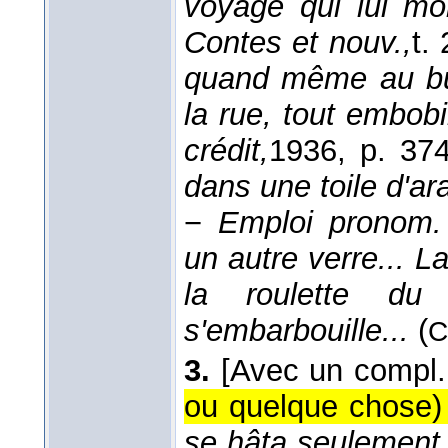
voyage qui lui mon
Contes et nouv.,
t.
quand même au bur
la rue, tout embob
crédit,
1936
, p. 374
dans une toile d'ar
−
Emploi pronom.
un autre verre... L
la roulette du f
s'embarbouille...
(
C
3.
[Avec un compl
ou quelque chose)
se hâta seulement 