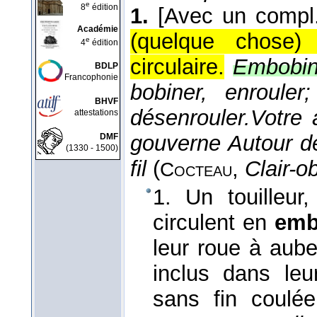
e
8
édition
1.
[Avec un compl.
Académie
(quelque chose)
e
4
édition
circulaire.
Embobine
BDLP
Francophonie
bobiner, enrouler;
BHVF
désenrouler.
Votre 
attestations
gouverne Autour d
DMF
(1330 - 1500)
fil
(
,
Clair-o
Cocteau
1. Un touilleur
circulent en
emb
leur roue à aub
inclus dans le
sans fin coulée