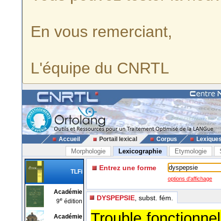
En vous remerciant,
L'équipe du CNRTL
Accueil
Portail lexical
Corpus
Lexique
Morphologie
Lexicographie
Etymologie
Entrez une forme
TLFi
options d'affichage
Académie
DYSPEPSIE
, subst. fém.
e
9
édition
Trouble fonctionnel 
Académie