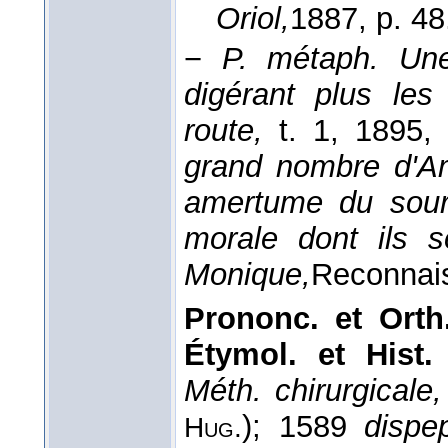
Oriol,
1887
, p. 48
−
P. métaph.
Une
digérant plus les
route,
t. 1
, 1895
,
grand nombre d'Am
amertume du souri
morale dont ils s
Monique,
Reconnai
Prononc. et Orth
Étymol. et Hist.
Méth. chirurgicale,
); 1589
dispe
Hug.