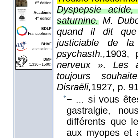
e
8
édition
Dyspepsie acide, 
Académie
saturnine.
M. Dubo
e
4
édition
quand il dit que
BDLP
Francophonie
justiciable de la
BHVF
attestations
psychasth.,
1903
, 
DMF
nerveux
».
Les 
(1330 - 1500)
toujours souhait
Disraëli,
1927
, p. 91
− ... si vous êt
gastralgie, no
différents que l
aux myopes et 