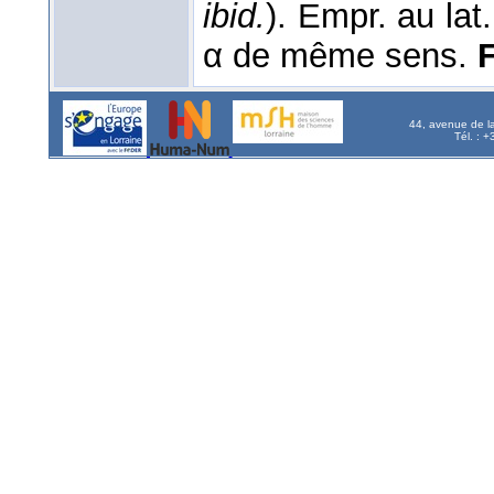
ibid.
). Empr. au lat.
α de même sens.
F
44, avenue de l
Tél. : 