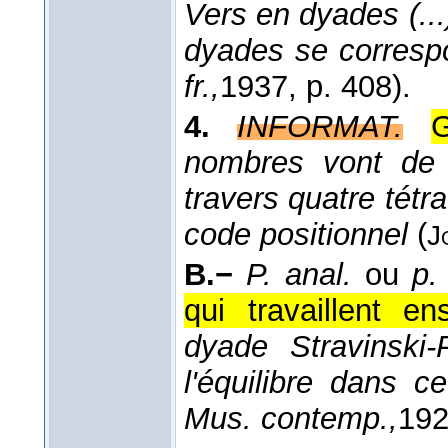
Vers en dyades (...
dyades se correspo
fr.,
1937
, p. 408).
4.
INFORMAT.
nombres vont de 
travers quatre tétr
code positionnel
(
J
B.−
P. anal.
ou
p.
qui travaillent en
dyade Stravinski-
l'équilibre dans ce
Mus. contemp.,
19