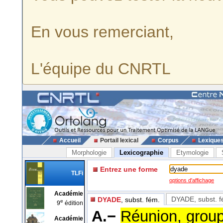
En vous remerciant,
L'équipe du CNRTL
Accueil
Portail lexical
Corpus
Lexique
Morphologie
Lexicographie
Etymologie
Entrez une forme
TLFi
options d'affichage
Académie
DYADE
, subst. 
DYADE
, subst. fém.
e
9
édition
A.−
Réunion, group
Académie