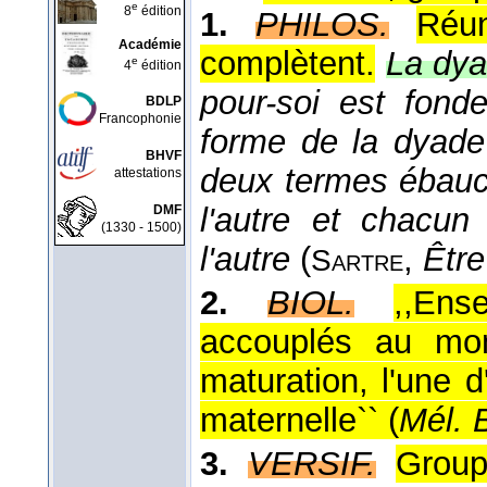
e
8
édition
1.
PHILOS.
Réu
Académie
complètent.
La dya
e
4
édition
pour-soi est fon
BDLP
Francophonie
forme de la dyade f
BHVF
deux termes ébauch
attestations
l'autre et chacun
DMF
(1330 - 1500)
l'autre
(
,
Être
Sartre
2.
BIOL.
,,En
accouplés au mo
maturation, l'une d'
maternelle`` (
Mél. B
3.
VERSIF.
Group