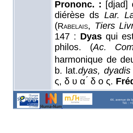
Prononc. :
[djad]
diérèse ds
Lar. L
(
,
Tiers Liv
Rabelais
147 :
Dyas
qui es
philos. (
Ac. Com
harmonique de de
b. lat.
dyas, dyadis
ς, δ υ α ́ δ ο ς.
Fréq
44, avenue de l
Tél. : 