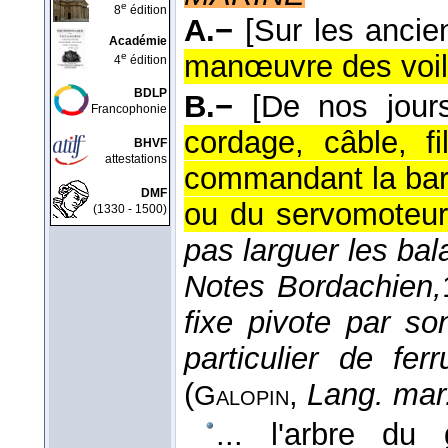
e
8
édition
A.−
[Sur les ancie
Académie
manœuvre des voil
e
4
édition
BDLP
B.−
[De nos jours
Francophonie
cordage, câble, fi
BHVF
attestations
commandant la barr
DMF
ou du servomoteur
(1330 - 1500)
pas larguer les ba
Notes Bordachien,
fixe pivote par s
particulier de f
(
,
Lang. mar
Galopin
... l'arbre du