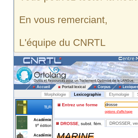
En vous remerciant,
L'équipe du CNRTL
Accueil
Portail lexical
Corpus
Lexique
Morphologie
Lexicographie
Etymologie
Entrez une forme
TLFi
options d'affichage
Académie
DROSSER
, ve
DROSSE
, subst. fém.
e
9
édition
MARINE
Académie