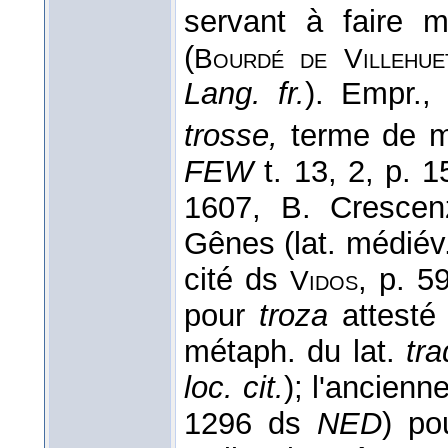
servant à faire m
(
Bourdé de Villehue
Lang. fr.
). Empr.,
trosse,
terme de m
FEW
t. 13, 2, p. 15
1607, B. Cresce
Gênes (lat. médiév
cité ds
, p. 5
Vidos
pour
troza
attesté
métaph. du lat.
tr
loc. cit.
); l'ancienn
1296 ds
NED
) pou