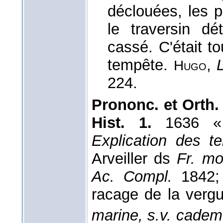
déclouées, les p
le traversin dét
cassé. C'était to
tempête.
,
Hugo
224.
Prononc. et Orth. 
Hist. 1.
1636 « 
Explication des t
Arveiller ds
Fr. mo
Ac. Compl.
1842
racage de la vergu
marine, s.v. cade