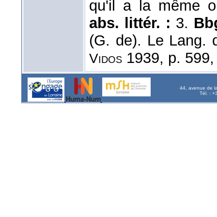
qu'il a la même o
abs. littér. :
3.
Bb
(G. de). Le Lang. 
1939, p. 599,
Vidos
44, avenue de l
Tél. : 