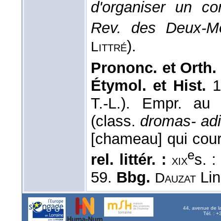
d'organiser un co
Rev. des Deux-M
).
Littré
Prononc. et Orth. 
Étymol. et Hist.
1
T.-L.). Empr. au l
(class.
dromas- adi
[chameau] qui cour
e
rel. littér. :
s. :
xix
59.
Bbg.
Lin
Dauzat
44, avenue de l
Tél. : 