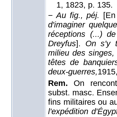
1
, 1823
, p. 135.
−
Au fig., péj.
[En
d'imaginer quelqu
réceptions (...) 
Dreyfus
].
On s'y t
milieu des singes,
têtes de banquier
deux-guerres,
1915
Rem.
On rencont
subst. masc. Ensem
fins militaires ou 
l'expédition d'Égyp