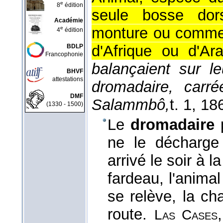
e
8
édition
seule bosse dors
Académie
monture ou comme
e
4
édition
d'Afrique ou d'Ara
BDLP
Francophonie
balançaient sur l
BHVF
attestations
dromadaire, carr
DMF
Salammbô,
t. 1
, 18
(1330 - 1500)
Le
dromadaire
p
ne le décharge
arrivé le soir à l
fardeau, l'animal
se relève, la ch
route.
Las Cases