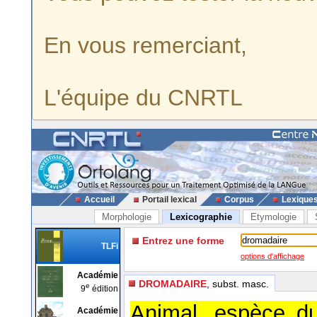
En vous remerciant,
L'équipe du CNRTL
Accueil
Portail lexical
Corpus
Lexique
Morphologie
Lexicographie
Etymologie
Entrez une forme
TLFi
options d'affichage
Académie
DROMADAIRE
, subst. masc.
e
9
édition
Animal, espèce d
Académie