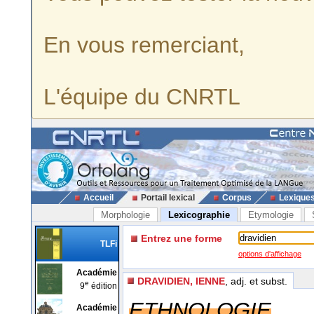
En vous remerciant,
L'équipe du CNRTL
Accueil
Portail lexical
Corpus
Lexique
Morphologie
Lexicographie
Etymologie
Entrez une forme
TLFi
options d'affichage
Académie
DRAVIDIEN, IENNE
, adj. et subst.
e
9
édition
ETHNOLOGIE
Académie