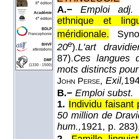
e
8
édition
A.−
Emploi adj.
Académie
ethnique et lingu
e
4
édition
BDLP
méridionale.
Syn
Francophonie
e
20
).
L'art dravidie
BHVF
attestations
87).
Ces langues d
DMF
(1330 - 1500)
mots distincts pour
,
Exil,
19
John Perse
B.−
Emploi subst.
1.
Individu faisant
50 million de Drav
hum.,
1921
, p. 283)
2.
Famille lingui