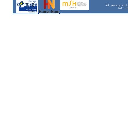
44, avenue de l
Tél. : 