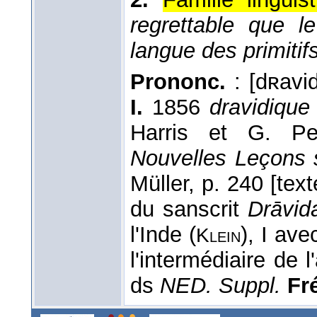
regrettable que le
langue des primitif
Prononc.
: [dʀavidj
I.
1856
dravidique
Harris et G. Per
Nouvelles Leçons 
Müller, p. 240 [tex
du sanscrit
Drāvid
l'Inde (
), I ave
Klein
l'intermédiaire de l
ds
NED. Suppl.
Fré