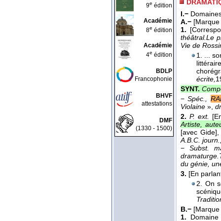
DRAMATI
e
9
édition
I.−
Domaine
Académie
A.−
[Marque 
e
1.
[Corresp
8
édition
théâtral.
Le p
Vie de Rossin
Académie
e
4
édition
1. ... s
littéra
chorégr
BDLP
écrite,
1
Francophonie
SYNT.
Compos
BHVF
−
Spéc.,
RA
attestations
Violaine
»,
d
2.
P. ext.
[E
DMF
Artiste, aute
(1330 - 1500)
[avec Gide]
,
A.B.C. journ.
−
Subst. m
dramaturge.
du génie, un
3.
[En parlan
2. On s
scéniq
Traditio
B.−
[Marque 
1.
Domaine