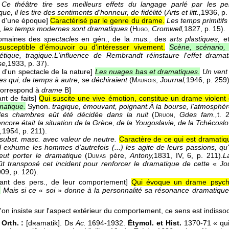
Ce théâtre tire ses meilleurs effets du langage parlé par les pe
e, il les tire des sentiments d'honneur, de fidélité
(
Arts et litt.,
1936
, p
t d'une époque]
Caractérisé par le genre du drame.
Les temps primitifs
, les temps modernes sont dramatiques
(
,
Cromwell,
1827
, p. 15).
Hugo
maines des
spectacles
en gén., de la
mus.,
des
arts plastiques,
et
susceptible d'émouvoir ou d'intéresser vivement.
Scène, scénario,
étique, tragique.
L'influence de Rembrandt réinstaure l'effet dramat
se,
1933
, p. 37).
 d'un spectacle de la nature]
Les nuages bas et dramatiques.
Un vent 
es qui, de temps à autre, se déchiraient
(
,
Journal,
1946
, p. 259)
Maurois
Correspond à
drame
B]
nt de faits]
Qui suscite une vive émotion, constitue un drame violent 
atique.
Synon.
tragique, émouvant, poignant.
À la bourse, l'atmosphèr
 des chambres eût été décidée dans la nuit
(
,
Gdes fam.,
t. 
Druon
ncore était la situation de la Grèce, de la Yougoslavie, de la Tchécosl
,
1954
, p. 211).
 subst. masc. avec valeur de neutre.
Caractère de ce qui est dramatiq
Il exhume les hommes d'autrefois (...) les agite de leurs passions, q
veut porter le dramatique
(
père
,
Antony,
1831
, IV, 6, p. 211).
L
Dumas
ût transposé cet incident pour renforcer le dramatique de cette
«
Jo
909
, p. 120).
lant des pers., de leur comportement]
Qui évoque un drame psycho
.
Mais si ce
«
soi
»
donne à la personnalité sa résonance dramatique
on insiste sur l'aspect extérieur du comportement, ce sens est indissoc
Orth. :
[dʀamatik]. Ds
Ac.
1694-1932.
Étymol. et Hist.
1370-71 « qui 