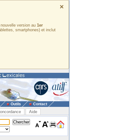
×
e nouvelle version au
1er
ablettes, smartphones) et inclut
Outils
Contact
oncordance
Aide