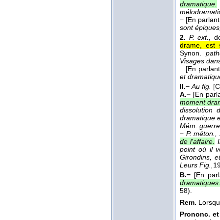
dramatique.
mélodramatiqu
−
[En parlan
sont épiques
2.
P. ext.,
do
drame, est 
Synon.
path
Visages dan
−
[En parlant
et dramatiqu
II.−
Au fig.
[
A.−
[En parla
moment dram
dissolution
dramatique e
Mém. guerre
−
P. méton.,
de l'affaire.
point où il 
Girondins, e
Leurs Fig.,
1
B.−
[En par
dramatiques
58).
Rem.
Lorsqu'
Prononc. et 