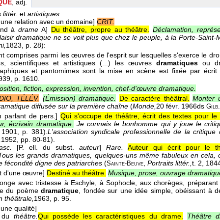
QUE
, adj.
s
littér.
et
artistiques
une relation avec un domaine]
CRIT.
ond à
drame
A]
Du théâtre, propre au théâtre.
Déclamation, représe
laisir dramatique ne se voit plus que chez le peuple, à la Porte-Saint-Ma
i,
1823
, p. 28):
ont comprises parmi les œuvres de l'esprit sur lesquelles s'exerce le dro
ires, scientifiques et artistiques (...) les œuvres
dramatiques
ou dra
aphiques et pantomimes sont la mise en scène est fixée par écrit
939
, p. 1610.
ition, fiction, expression, invention, chef-d'œuvre dramatique.
DIO, TÉLÉV.
(Émission) dramatique.
De caractère théâtral.
Monter 
ramatique diffusée sur la première chaîne
(
Monde,
20 févr. 1966
ds
Gilb.
n parlant de pers.]
Qui s'occupe de théâtre, écrit des textes pour le
ur, écrivain dramatique.
Je connais le bonhomme qui y joue le criti
 1901
, p. 381).
L'association syndicale professionnelle de la critiqu
,
1952
, pp. 80-81).
asc.
[P. ell. du subst.
auteur
]
Rare.
Auteur qui écrit pour le th
Tous les grands dramatiques, quelques-uns même fabuleux en cela, ont 
e fécondité digne des patriarches
(
,
Portraits littér.,
t. 2
, 184
Sainte-Beuve
t d'une œuvre]
Destiné au théâtre.
Musique, prose, ouvrage dramatiqu
onge avec tristesse à Eschyle, à Sophocle, aux chorèges, préparant d
ue du poème
dramatique
, fondée sur une idée simple, obéissant à des
n théâtrale,
1963
, p. 95.
une qualité]
 du
théâtre.
Qui possède les caractéristiques du drame.
Théâtre d