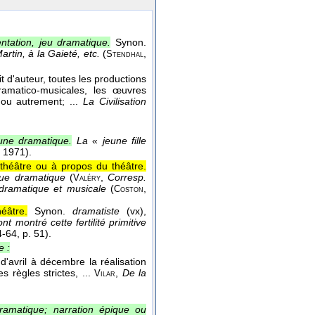
ntation, jeu dramatique.
Synon.
rtin, à la Gaieté, etc.
(
,
Stendhal
it d'auteur, toutes les productions
matico-musicales, les œuvres
 ou autrement; ...
La Civilisation
une dramatique.
La
«
jeune fille
1971).
 théâtre ou à propos du théâtre.
que dramatique
(
,
Corresp.
Valéry
e dramatique et musicale
(
,
Coston
éâtre.
Synon.
dramatiste
(vx),
montré cette fertilité primitive
4-64
, p. 51).
e :
'avril à décembre la réalisation
 règles strictes, ...
,
De la
Vilar
ramatique; narration épique ou