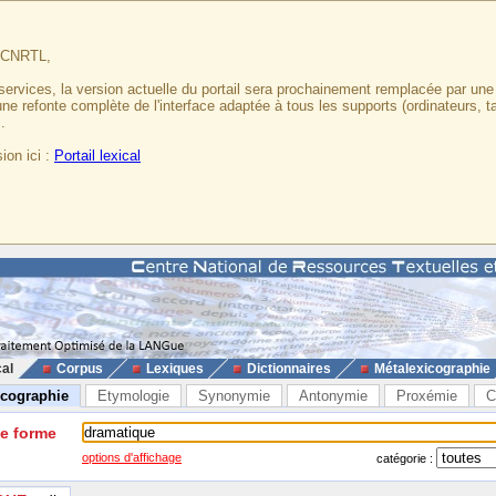
u CNRTL,
services, la version actuelle du portail sera prochainement remplacée par un
 une refonte complète de l'interface adaptée à tous les supports (ordinateurs, t
.
ion ici :
Portail lexical
cal
Corpus
Lexiques
Dictionnaires
Métalexicographie
icographie
Etymologie
Synonymie
Antonymie
Proxémie
C
ne forme
options d'affichage
catégorie :