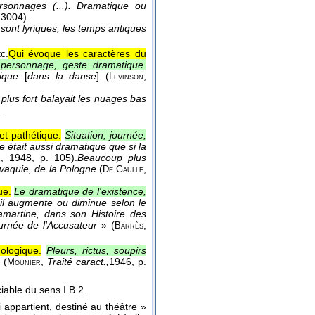
rsonnages (...). Dramatique ou
. 3004).
 sont lyriques, les temps antiques
c.
Qui évoque les caractères du
 personnage, geste dramatique.
ique
[
dans la danse
] (
,
Levinson
plus fort balayait les nuages bas
.
et pathétique.
Situation, journée,
e était aussi dramatique que si la
2
, 1948
, p. 105).
Beaucoup plus
ovaquie, de la Pologne
(
,
De Gaulle
ue.
Le dramatique de l'existence,
u'il augmente ou diminue selon le
amartine, dans son Histoire des
urnée de l'Accusateur
» (
,
Barrès
logique.
Pleurs, rictus, soupirs
(
,
Traité caract.,
1946
, p.
Mounier
iable du sens I B 2.
appartient, destiné au théâtre »