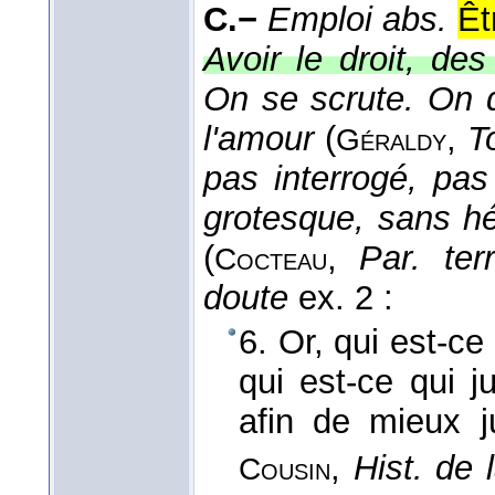
C.−
Emploi abs.
Êt
Avoir le droit, des
On se scrute. On 
l'amour
(
,
T
Géraldy
pas interrogé, pas
grotesque, sans hés
(
,
Par. terr
Cocteau
doute
ex. 2 :
6. Or, qui est-ce
qui est-ce qui j
afin de mieux ju
,
Hist. de 
Cousin