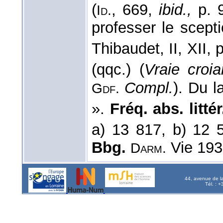
(
, 669,
ibid.,
p. 
Id.
professer le scept
Thibaudet, II, XII, 
(qqc.) (
Vraie croia
Compl.
). Du l
Gdf.
».
Fréq. abs. littér
a) 13 817, b) 12 
Bbg.
Vie 193
Darm.
44, avenue de l
Tél. : 