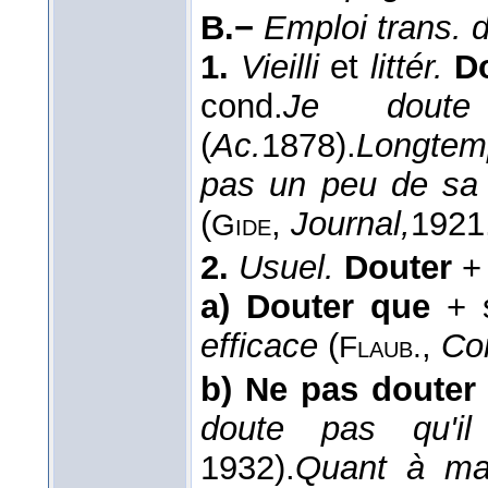
B.−
Emploi trans. d
1.
Vieilli
et
littér.
D
cond.
Je doute
(
Ac.
1878
).
Longtemp
pas un peu de sa 
(
,
Journal,
1921
Gide
2.
Usuel.
Douter
+ 
a)
Douter que
+ s
efficace
(
,
Cor
Flaub.
b)
Ne pas douter
doute pas qu'il
1932
).
Quant à mad