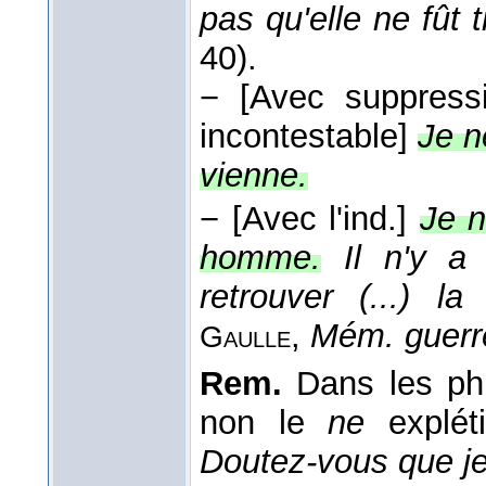
pas qu'elle ne fût t
40).
−
[Avec suppres
incontestable]
Je n
vienne.
−
[Avec l'ind.]
Je n
homme.
Il n'y a
retrouver (...) 
,
Mém. guerr
Gaulle
Rem.
Dans les phr
non le
ne
explét
Doutez-vous que j