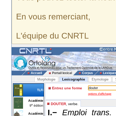
En vous remerciant,
L'équipe du CNRTL
Accueil
Portail lexical
Corpus
Lexique
Morphologie
Lexicographie
Etymologie
Entrez une forme
TLFi
options d'affichage
Académie
DOUTER
, verbe.
e
9
édition
I.−
Emploi trans.
Académie