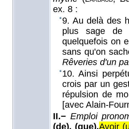
ex. 8 :
9. Au delà des h
plus sage de 
quelquefois on e
sans qu'on sach
Rêveries d'un pa
10. Ainsi perpét
crois par un ge
répulsion de mon
[avec Alain-Fourn
II.−
Emploi pronom
(de), (que).
Avoir (