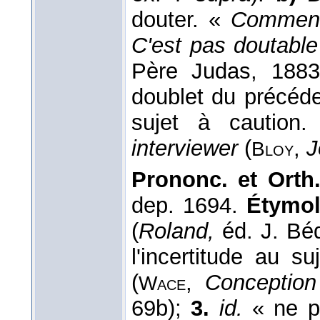
douter. «
Comment
C'est pas doutable
Père Judas, 1883
doublet du précéd
sujet à caution
interviewer
(
,
J
Bloy
Prononc. et Orth.
dep. 1694.
Étymol.
(
Roland,
éd. J. Béd
l'incertitude au 
(
,
Conception
Wace
69b);
3.
id.
« ne pa