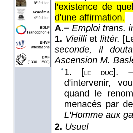
e
8
édition
l'existence de que
Académie
d'une affirmation.
e
4
édition
A.−
Emploi trans. in
BDLP
Francophonie
1.
Vieilli
et
littér.
[L
BHVF
seconde, il dout
attestations
Ascension M. Basl
DMF
(1330 - 1500)
1. [
]. 
le duc
d'intervenir, v
quand le renom,
menacés par de
L'Homme aux gan
2.
Usuel