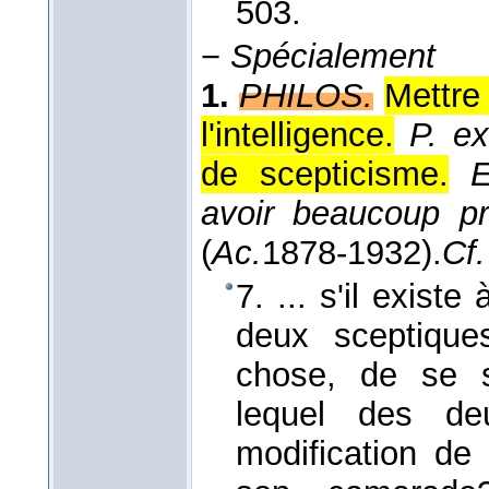
503.
−
Spécialement
1.
PHILOS.
Mettre
l'intelligence.
P. ex
de scepticisme.
E
avoir beaucoup pr
(
Ac.
1878-1932
).
Cf.
7. ... s'il exist
deux sceptique
chose, de se 
lequel des de
modification de