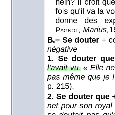
hein? Il croit q
fois qu'il va la v
donne des expl
,
Marius,
1
Pagnol
B.−
Se douter
+ co
négative
1.
Se douter que
l'avait vu.
«
Elle n
pas même que je l
p. 215).
2.
Se douter que
+
net pour son royal 
se doutait pas qu'u