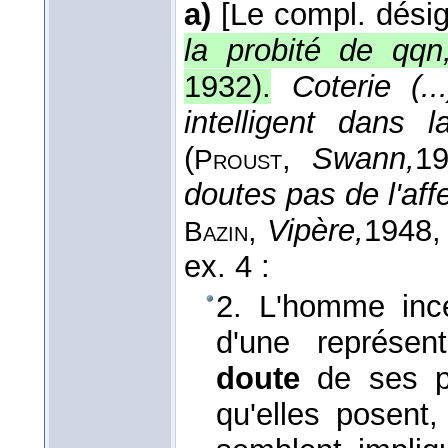
a)
[Le compl. dési
la probité de qq
1932
).
Coterie (.
intelligent dans
(
,
Swann,
1
Proust
doutes pas de l'aff
,
Vipère,
1948
,
Bazin
ex. 4 :
2. L'homme ince
d'une représent
doute
de ses pr
qu'elles posent,