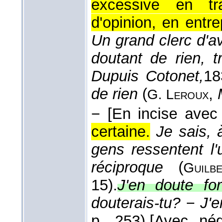
excessive en tr
d'opinion, en entr
Un grand clerc d'avo
doutant de rien, t
Dupuis Cotonet,
18
de rien
(
,
G. Leroux
−
[En incise ave
certaine.
Je sais, 
gens ressentent l'
réciproque
(
Guilb
15).
J'en doute for
douterais-tu? − J'
p. 253).
[Avec nég