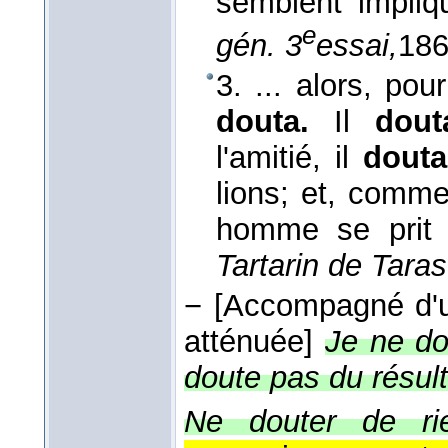
semblent impliq
e
gén. 3
essai,
18
3. ... alors, pou
douta.
Il
dout
l'amitié, il
dout
lions; et, comme
homme se prit
Tartarin de Tara
−
[Accompagné d'un
atténuée]
Je ne do
doute pas du résult
Ne douter de ri