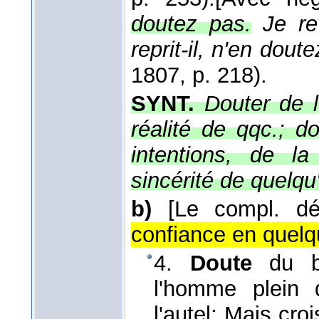
doutez pas.
Je re
reprit-il, n'en dou
1807
, p. 218).
SYNT.
Douter de l
réalité de qqc.; d
intentions, de l
sincérité de quelqu
b)
[Le compl. dé
confiance en quelqu
4.
Doute
du bo
l'homme plein 
l'autel; Mais cro