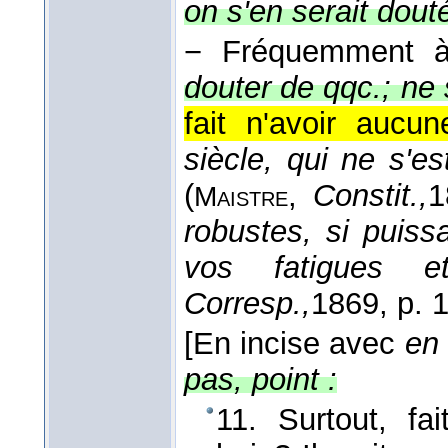
on s'en serait dout
−
Fréquemment
douter de qqc.; ne 
fait n'avoir aucun
siècle, qui ne s'e
(
,
Constit.,
1
Maistre
robustes, si puiss
vos fatigues
Corresp.,
1869
, p. 
[En incise avec
en
pas, point :
11. Surtout, fa