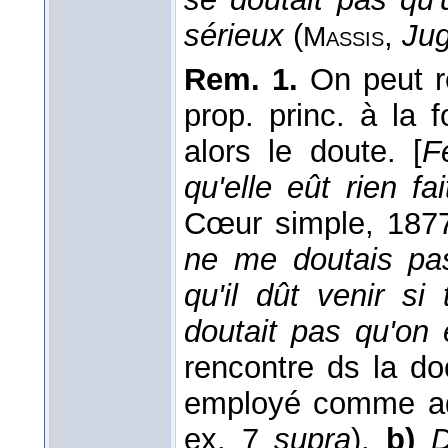
sérieux
(
,
Ju
Massis
Rem. 1.
On peut re
prop. princ. à la 
alors le doute. [
Fé
qu'elle eût rien fa
Cœur simple, 187
ne me doutais pas
qu'il dût venir si t
doutait pas qu'on 
rencontre ds la d
employé comme a
ex. 7
supra
).
b)
D