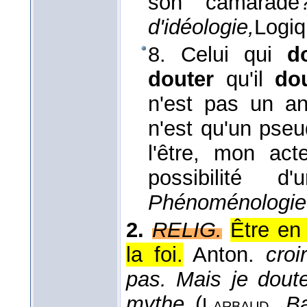
son camarad
d'idéologie,
Logi
8. Celui qui
d
douter
qu'il
do
n'est pas un a
n'est qu'un pseu
l'être, mon ac
possibilité d
Phénoménologie 
2.
RELIG.
Être en
la foi.
Anton.
croi
pas. Mais je dout
mythe
(
,
Ba
Larbaud