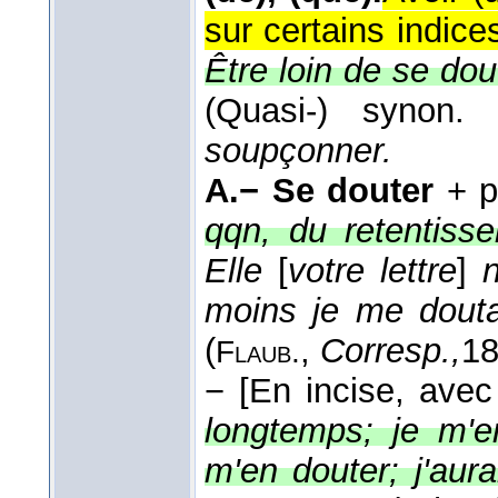
sur certains indic
Être loin de se dout
(Quasi-) synon
soupçonner.
A.−
Se douter
+ p
qqn, du retentiss
Elle
[
votre lettre
]
moins je me douta
(
,
Corresp.,
1
Flaub.
−
[En incise, ave
longtemps; je m'e
m'en douter; j'aur