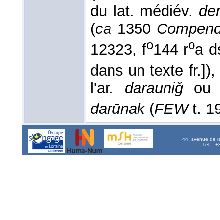
du lat. médiév.
de
(
ca
1350
Compendi
o
o
12323, f
144 r
a 
dans un texte fr.]),
l'ar.
darauniǧ
o
darūnak
(
FEW
t. 1
44, avenue de l
Tél. : 