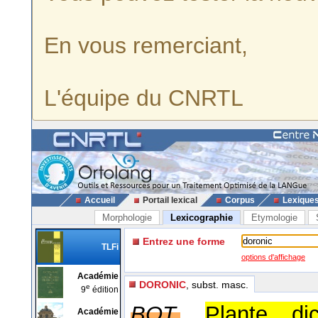
En vous remerciant,
L'équipe du CNRTL
Accueil
Portail lexical
Corpus
Lexique
Morphologie
Lexicographie
Etymologie
Entrez une forme
TLFi
options d'affichage
Académie
DORONIC
, subst. masc.
e
9
édition
BOT.
Plante di
Académie