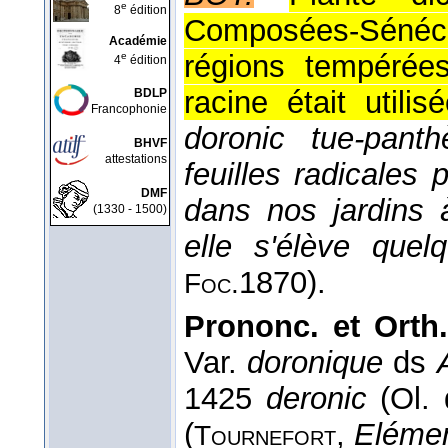
e
8
édition
Composées-Sénéc
Académie
régions tempérées
e
4
édition
racine était utili
BDLP
Francophonie
doronic tue-pant
BHVF
attestations
feuilles radicales 
DMF
dans nos jardins 
(1330 - 1500)
elle s'élève quel
1870
).
Foc.
Prononc. et Orth.
Var.
doronique
ds
1425
deronic
(Ol.
(
,
Elémen
Tournefort