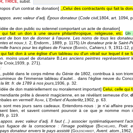
, TRICE
, subst.
ropos d'un contrat de donation]
,,Celui des contractants qui fait la don
appos. avec valeur d'adj.
Époux donateur
(
Code civil,
1804
, art. 1094, p
idée de don public ou solennel comportant un acte de donation]
qui fait un don à une œuvre philanthropique, religieuse, etc.
Un 
l est de bon ton de donner à l'œuvre. Les noms de tous les donateu
ntes et nouv.,
t. 2, Endorm.
, 1889
, p. 1175).
Un donateur prie le Saint-
 mille francs pour les églises de France
(
,
Cahiers,
t. 9
, 1911-12
, 
Barrès
ui fait don à une église d'un tableau ou d'un vitrail sur lequel il se 
n. moins usuel de
donataire
B.
Les anciens peintres représentaient
e Croix,
1939
, p. 271).
:
, publié dans le corps même du
Génie
de 1802, contribua à son trio
 lumineux de l'immense tableau d'autel... dans l'église neuve du Conco
 la litt. fr. de 1789 à nos jours,
1936
, p. 32.
 idée de don matériellement ou moralement important]
Celui, celle qui
la mendiante prête à devenir magicienne, en se révélant semeuse d'or,
d
imbales en vermeil!
,
L'Enfant d'Austerlitz,
1902
, p. 63.
Adam
s sont mes jours sans cadeaux. Entendons-nous : je n'ai affaire pr
sent bien, et savent comment pourvoir à ce que je nomme mon in
49
, p. 119.
appos. avec valeur d'adj.
Il faut (...) associer systématiquement l'a
plus fugace de la conscience : l'image poétique
(
,
Poét. 
Bachelard
pays donateur envers le pays assisté
(
,
Avent. atom.,
1962
,
Goldschmidt