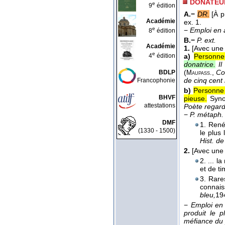
DONATEUR
e
9
édition
A.−
DR.
[À p
Académie
ex. 1.
e
−
Emploi en 
8
édition
B.−
P. ext.
Académie
1.
[Avec une 
e
4
édition
a)
Personne 
donatrice.
I
(
,
Co
BDLP
Maupass.
de cinq cent
Francophonie
b)
Personne q
BHVF
pieuse.
Syno
attestations
Poète regard
−
P. métaph. 
DMF
1. René
(1330 - 1500)
le plus
Hist. de
2.
[Avec une
2. ... 
et de t
3. Rare
connais
bleu,
19
−
Emploi en 
produit le 
méfiance du 