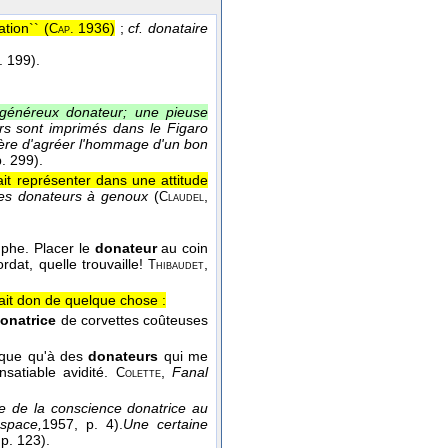
ation`` (
1936
)
;
cf. donataire
Cap.
. 199).
généreux donateur; une pieuse
rs sont imprimés dans le Figaro
Père d'agréer l'hommage d'un bon
p. 299).
fait représenter dans une attitude
 les donateurs à genoux
(
,
Claudel
mphe. Placer le
donateur
au coin
rdat, quelle trouvaille!
,
Thibaudet
 fait don de quelque chose :
onatrice
de corvettes coûteuses
esque qu'à des
donateurs
qui me
satiable avidité.
,
Fanal
Colette
cte de la conscience donatrice au
espace,
1957
, p. 4).
Une certaine
 p. 123).