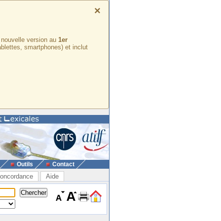
×
e nouvelle version au
1er
ablettes, smartphones) et inclut
Outils
Contact
oncordance
Aide