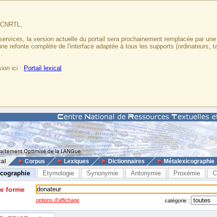
u CNRTL,
services, la version actuelle du portail sera prochainement remplacée par un
 une refonte complète de l'interface adaptée à tous les supports (ordinateurs, t
.
ion ici :
Portail lexical
cal
Corpus
Lexiques
Dictionnaires
Métalexicographie
icographie
Etymologie
Synonymie
Antonymie
Proxémie
C
ne forme
options d'affichage
catégorie :