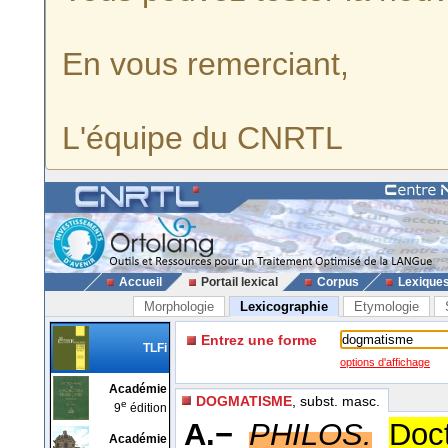
En vous remerciant,
L'équipe du CNRTL
Accueil
Portail lexical
Corpus
Lexique
Morphologie
Lexicographie
Etymologie
Entrez une forme
TLFi
options d'affichage
Académie
DOGMATISME
, subst. masc.
e
9
édition
A.−
PHILOS.
Doc
Académie