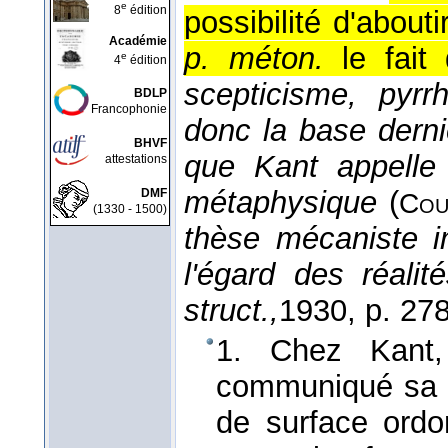
e
8
édition
possibilité d'abou
Académie
p. méton.
le fait
e
4
édition
scepticisme, pyrr
BDLP
Francophonie
donc la base dern
BHVF
que Kant appelle
attestations
métaphysique
(
DMF
Cou
(1330 - 1500)
thèse mécaniste 
l'égard des réalit
struct.,
1930
, p. 278
1. Chez Kant,
communiqué sa sc
de surface ord