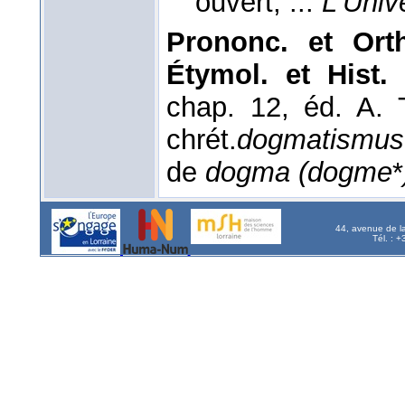
ouvert; ...
L'Univ
Prononc. et Orth
Étymol. et Hist.
chap. 12, éd. A. 
chrét.
dogmatismu
de
dogma (dogme
*
44, avenue de l
Tél. : 