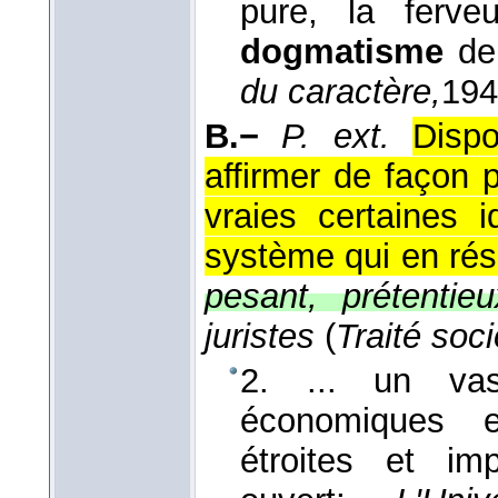
pure, la ferve
dogmatisme
de 
du caractère,
194
B.−
P. ext.
Dispo
affirmer de façon
vraies certaines 
système qui en rés
pesant, prétentieu
juristes
(
Traité soci
2. ... un v
économiques e
étroites et im