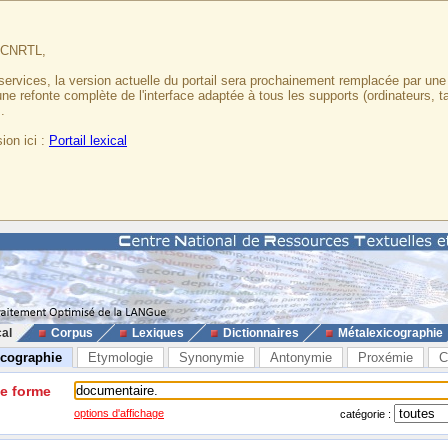
u CNRTL,
services, la version actuelle du portail sera prochainement remplacée par un
 une refonte complète de l'interface adaptée à tous les supports (ordinateurs, t
.
ion ici :
Portail lexical
cal
Corpus
Lexiques
Dictionnaires
Métalexicographie
icographie
Etymologie
Synonymie
Antonymie
Proxémie
C
ne forme
options d'affichage
catégorie :