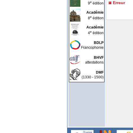
e
Erreur
9
édition
Académie
e
8
édition
Académie
e
4
édition
BDLP
Francophonie
BHVF
attestations
DMF
(1330 - 1500)