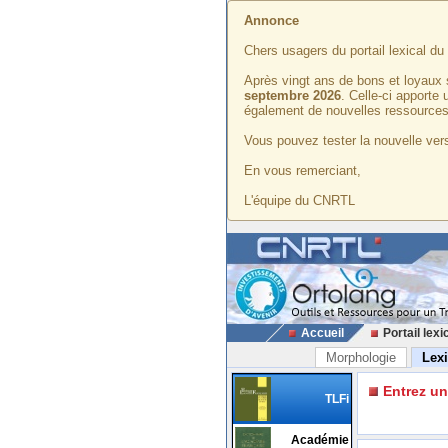
Annonce
Chers usagers du portail lexical d
Après vingt ans de bons et loyaux 
septembre 2026
. Celle-ci apporte
également de nouvelles ressources
Vous pouvez tester la nouvelle vers
En vous remerciant,
L'équipe du CNRTL
Accueil
Portail lexi
Morphologie
Lex
Entrez u
TLFi
Académie