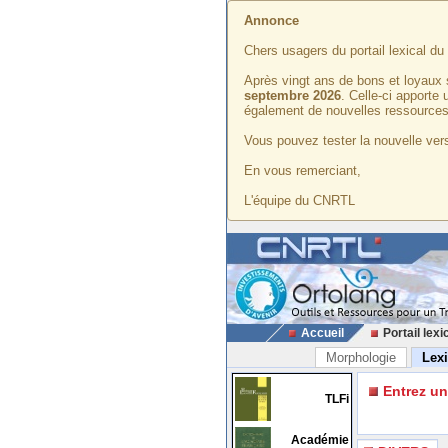
Annonce
Chers usagers du portail lexical d
Après vingt ans de bons et loyaux 
septembre 2026
. Celle-ci apporte
également de nouvelles ressources
Vous pouvez tester la nouvelle vers
En vous remerciant,
L'équipe du CNRTL
Accueil
Portail lexi
Morphologie
Lex
Entrez u
TLFi
Académie