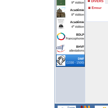
DIVERS
e
9
édition
Erreur
Académie
e
8
édition
Académie
e
4
édition
BDLP
Francophonie
BHVF
attestations
DMF
(1330 - 1500)