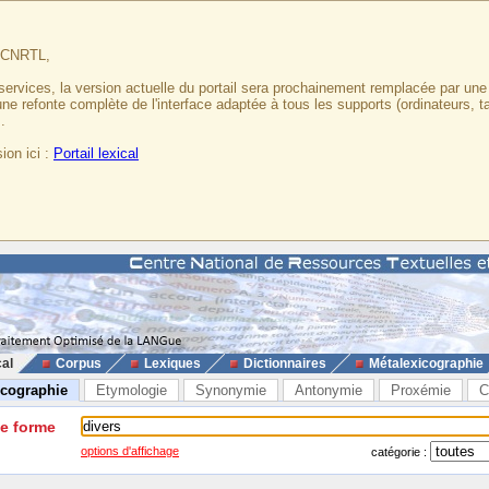
u CNRTL,
services, la version actuelle du portail sera prochainement remplacée par un
 une refonte complète de l'interface adaptée à tous les supports (ordinateurs, t
.
ion ici :
Portail lexical
cal
Corpus
Lexiques
Dictionnaires
Métalexicographie
icographie
Etymologie
Synonymie
Antonymie
Proxémie
C
ne forme
options d'affichage
catégorie :