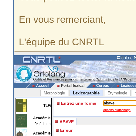
En vous remerciant,
L'équipe du CNRTL
Accueil
Portail lexical
Corpus
Lexique
Morphologie
Lexicographie
Etymologie
Entrez une forme
TLFi
options d'affichage
Académie
ABAVE
e
9
édition
Erreur
Académie