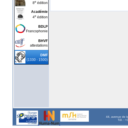
e
8
édition
Académie
e
4
édition
BDLP
Francophonie
BHVF
attestations
DMF
(1330 - 1500)
44, avenue de l
Tél. : 