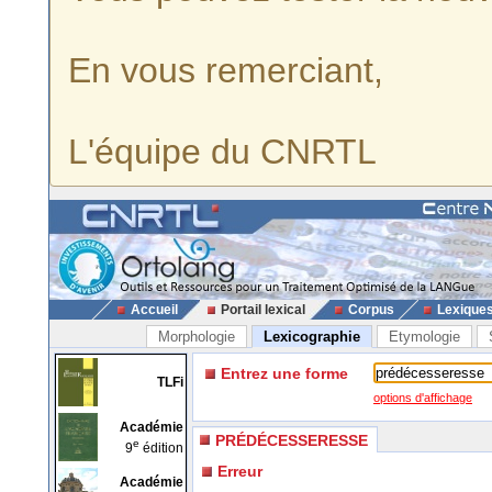
En vous remerciant,
L'équipe du CNRTL
Accueil
Portail lexical
Corpus
Lexique
Morphologie
Lexicographie
Etymologie
Entrez une forme
TLFi
options d'affichage
Académie
PRÉDÉCESSERESSE
e
9
édition
Erreur
Académie