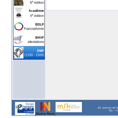
e
8
édition
Académie
e
4
édition
BDLP
Francophonie
BHVF
attestations
DMF
(1330 - 1500)
44, avenue de l
Tél. : 