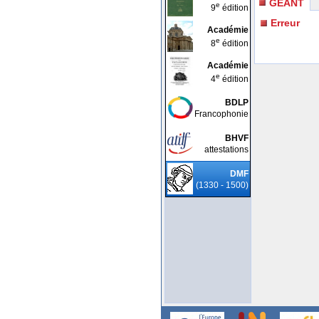
GÉANT
e
9
édition
Erreur
Académie
e
8
édition
Académie
e
4
édition
BDLP
Francophonie
BHVF
attestations
DMF
(1330 - 1500)