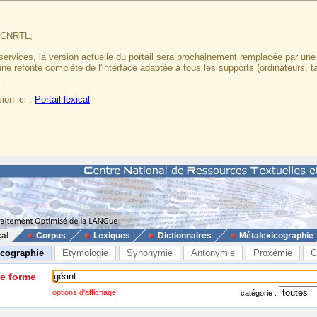
u CNRTL,
services, la version actuelle du portail sera prochainement remplacée par un
 une refonte complète de l'interface adaptée à tous les supports (ordinateurs, t
.
ion ici :
Portail lexical
cal
Corpus
Lexiques
Dictionnaires
Métalexicographie
icographie
Etymologie
Synonymie
Antonymie
Proxémie
C
ne forme
options d'affichage
catégorie :