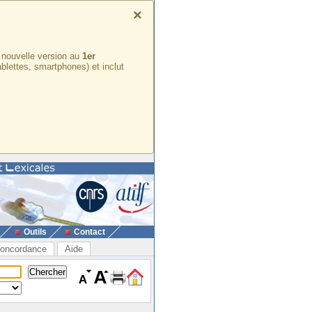
×
e nouvelle version au
1er
ablettes, smartphones) et inclut
Outils
Contact
oncordance
Aide