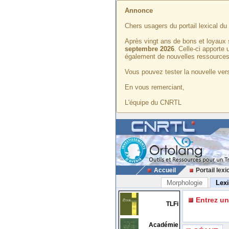
Annonce
Chers usagers du portail lexical d
Après vingt ans de bons et loyaux 
septembre 2026
. Celle-ci apporte
également de nouvelles ressources
Vous pouvez tester la nouvelle vers
En vous remerciant,
L'équipe du CNRTL
Accueil
Portail lexi
Morphologie
Lex
Entrez u
TLFi
Académie