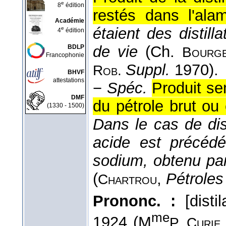
e
8
édition
restés dans l'alam
Académie
étaient des distil
e
4
édition
de vie
(
Ch.
BDLP
Bourge
Francophonie
Suppl.
1970).
Rob.
BHVF
attestations
−
Spéc.
Produit se
DMF
du pétrole brut ou
(1330 - 1500)
Dans le cas de dist
acide est précédé
sodium, obtenu par
(
,
Pétroles 
Chartrou
Prononc. :
[disti
me
1924 (M
P. Curie