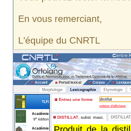
En vous remerciant,
L'équipe du CNRTL
Accueil
Portail lexical
Corpus
Lexique
Morphologie
Lexicographie
Etymologie
Entrez une forme
TLFi
options d'affichage
Académie
DISTILLAT
DISTILLAT
, subst. masc.
e
9
édition
Produit de la disti
Académie