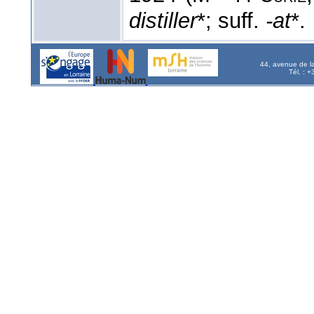
distiller
*; suff.
-at
*.
44, avenue de l
Tél. : 