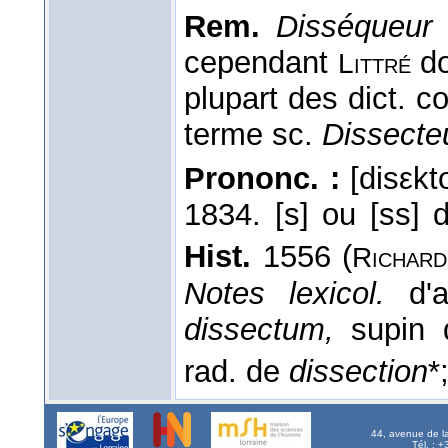
Rem.
Disséqueur
cependant
do
Littré
plupart des dict. 
terme sc.
Dissecte
Prononc. :
[disεktœ
1834. [s] ou [ss]
Hist.
1556 (
Richard
Notes lexicol.
d'a
dissectum,
supin
rad. de
dissection
*
44, avenue de l
Tél. : 