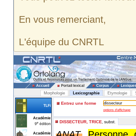
En vous remerciant,
L'équipe du CNRTL
Accueil
Portail lexical
Corpus
Lexique
Morphologie
Lexicographie
Etymologie
Entrez une forme
TLFi
options d'affichage
Académie
DISSECTEUR, TRICE
, subst.
e
9
édition
ANAT.
Personne q
Académie