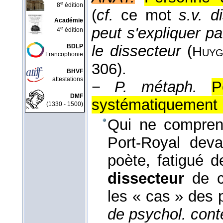
e
8
édition
(
cf.
ce mot
s.v. d
Académie
peut s'expliquer p
e
4
édition
le dissecteur
(
BDLP
Huyg
Francophonie
306).
BHVF
attestations
−
P. métaph.
P
DMF
systématiquement 
(1330 - 1500)
Qui ne comprend
Port-Royal devai
poète, fatigué d
dissecteur
de co
les « cas » des
de psychol. cont