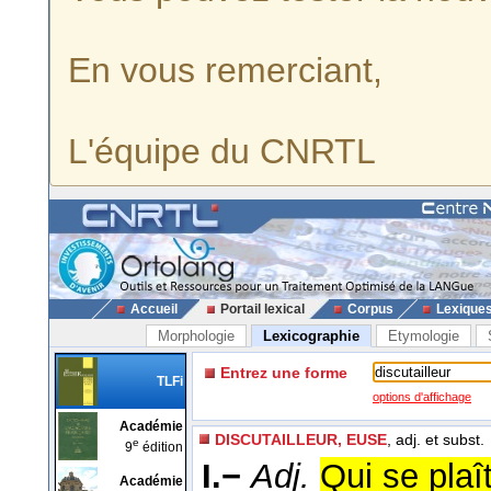
En vous remerciant,
L'équipe du CNRTL
Accueil
Portail lexical
Corpus
Lexique
Morphologie
Lexicographie
Etymologie
Entrez une forme
TLFi
options d'affichage
Académie
DISCUTAILLEUR, EUSE
, adj. et subst.
e
9
édition
I.−
Adj.
Qui se plaît
Académie