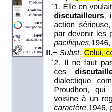
e
8
édition
1. Elle en voulai
Académie
discutailleurs
, 
e
4
édition
action sérieuse
BDLP
Francophonie
par devenir les 
BHVF
attestations
pacifiques,
1946
,
DMF
II.−
Subst.
Celui, c
(1330 - 1500)
2. Il ne faut p
ces
discutaill
dialectique co
Proudhon, qui 
voisine à un reg
caractère,
1946
, 