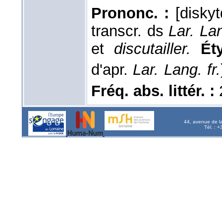
Prononc. :
[diskyt
transcr. ds
Lar. Lan
et
discutailler.
Ét
d'apr.
Lar. Lang. fr.
Fréq. abs. littér. :
44, avenue de l
Tél. : 