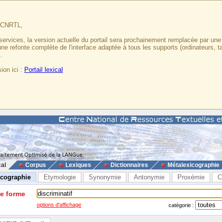
u CNRTL,
services, la version actuelle du portail sera prochainement remplacée par un
 une refonte complète de l'interface adaptée à tous les supports (ordinateurs, t
.
ion ici :
Portail lexical
cal
Corpus
Lexiques
Dictionnaires
Métalexicographie
icographie
Etymologie
Synonymie
Antonymie
Proxémie
C
ne forme
options d'affichage
catégorie :