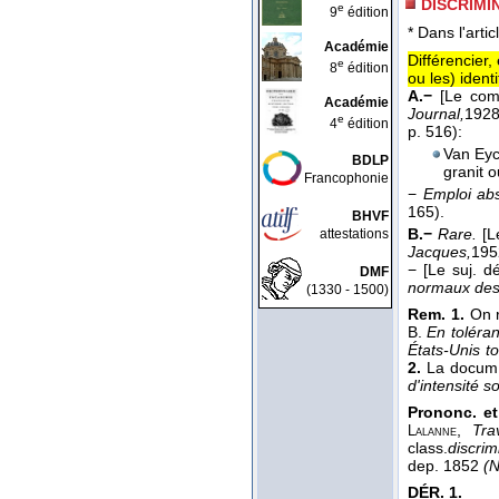
DISCRIMIN
e
9
édition
* Dans l'artic
Académie
Différencier
e
8
édition
ou les) ident
A.−
[Le com
Académie
Journal,
192
e
4
édition
p. 516):
Van Eyck
BDLP
granit o
Francophonie
−
Emploi ab
165).
BHVF
B.−
Rare.
[L
attestations
Jacques,
195
−
[Le suj. d
DMF
normaux des
(1330 - 1500)
Rem. 1.
On r
B.
En toléran
États-Unis t
2.
La docum. 
d'intensité s
Prononc. et
,
Tra
Lalanne
class.
discri
dep. 1852
(
DÉR.
1.