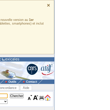
×
e nouvelle version au
1er
ablettes, smartphones) et inclut
Outils
Contact
oncordance
Aide