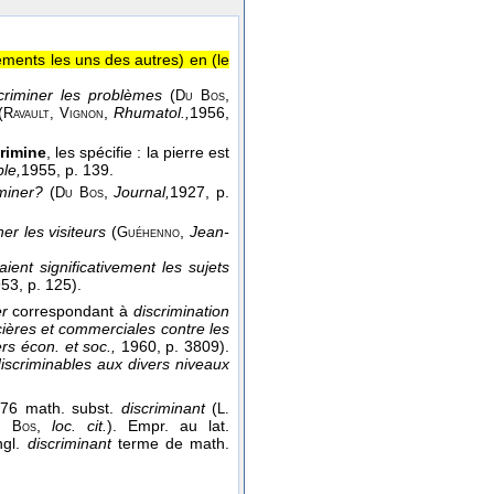
éments les uns des autres) en (le
riminer les problèmes
(
,
Du Bos
(
,
Rhumatol.,
1956
,
Ravault, Vignon
rimine
, les spécifie : la pierre est
ble,
1955
, p. 139.
miner?
(
,
Journal,
1927
, p.
Du Bos
er les visiteurs
(
,
Jean-
Guéhenno
ient significativement les sujets
953
, p. 125).
er
correspondant à
discrimination
ncières et commerciales contre les
rs écon. et soc.,
1960, p. 3809).
discriminables aux divers niveaux
76 math. subst.
discriminant
(
L.
,
loc. cit.
). Empr. au lat.
u Bos
ngl.
discriminant
terme de math.