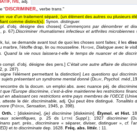
ATIF, IVE
, adj.
DISCRIMINER,
le "
, verbe trans."
, en vue d'un traitement séparé, (un élément des autres ou plusieurs él
ifiant comme distinct(s).
Synon.
distinguer.
pl. d'obj. désigne des choses]
Commençons par dénombrer et disc
8
, p. 67).
Discriminer rhumatismes infectieux et arthrites microbiennes
, lui, se demande avant tout de quoi les choses sont faites; il les
disc
u marbre, l'étoffe drap, lin ou mousseline.
,
Dialogue avec le visi
Huyghe
s.
Quand la vie nous laissera-t-elle le temps de nuancer et de discri
e compl. d'obj. désigne des pers.]
C'était une autre affaire de discrimin
2
, p. 287).
ésigne l'élément permettant la distinction]
Les questions qui discrimina
 sujets présentant un syndrome mental donné
(
,
Psychol. méd.,
1
Delay
encontre ds la docum. un emploi abs. avec nuance péj. de
discrimin
t que l'Europe discrimine, c'est-à-dire maintienne les restrictions fina
out en abaissant ces restrictions entre pays membres de l'OECE
(
Unive
atteste le dér.
discriminable,
adj. Qui peut être distingué.
Tonalités 
onore
(
,
Sensation,
1945, p. 398).
Piéron
 Orth. :
[diskʀimine],
(je) discrimine
[diskʀimin].
Étymol. et Hist.
18
vaux scientifiques,
p. 25 ds
Suppl.
); 1927
discriminer
(
Littré
D
minans
part. prés.,
discriminare
« séparer, diviser, distinguer »,
cf.
l'a
NED)
et
to discriminate
dep. 1628.
Fréq. abs. littér. :
11.