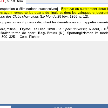
ALE
, subst. fém.
mpétition à éliminations successives]
.
Épreuve où s'affrontent deux 
rs ayant remporté les quarts de finale et dont les vainqueurs joueront 
ope des Clubs champions
(
Le Monde,
28 févr. 1966
, p. 12).
quipes ou les 4 joueurs disputant les demi-finales sont appelés
demi-fin
d(ə)mifinal].
Étymol. et Hist.
1898 (
Le Sport universel,
6 août, 515
e
finale
* terme de sport.
Bbg.
(K.). Sportanglizismen im mod
Becker
, 300, 325. −
Fichier.
Quem.