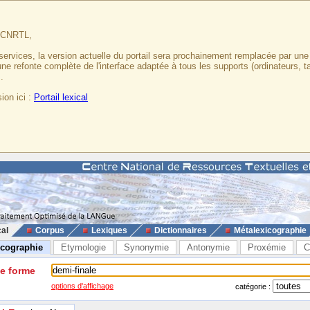
u CNRTL,
services, la version actuelle du portail sera prochainement remplacée par un
 une refonte complète de l'interface adaptée à tous les supports (ordinateurs, t
.
ion ici :
Portail lexical
cal
Corpus
Lexiques
Dictionnaires
Métalexicographie
icographie
Etymologie
Synonymie
Antonymie
Proxémie
C
ne forme
options d'affichage
catégorie :