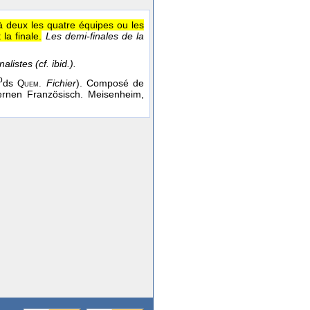
à deux les quatre équipes ou les
la finale.
Les demi-finales de la
alistes (cf. ibid.).
b
ds
Fichier
). Composé de
Quem.
ernen Französisch. Meisenheim,