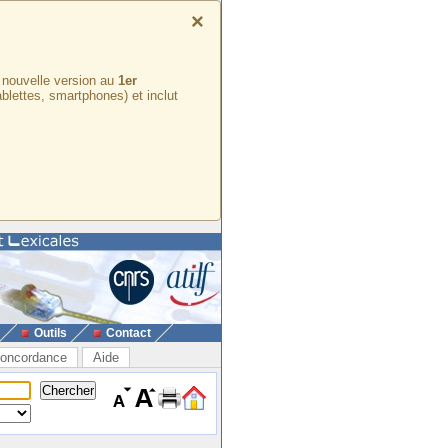
×
e nouvelle version au
1er
ablettes, smartphones) et inclut
Outils
Contact
oncordance
Aide