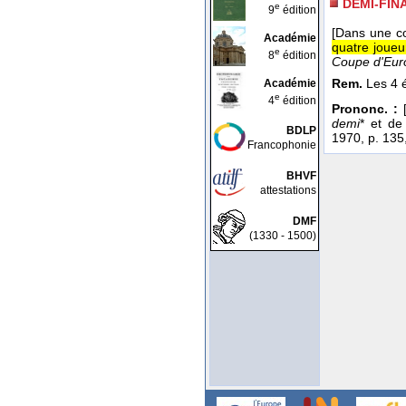
DEMI-FIN
e
9
édition
[Dans une co
Académie
quatre joueu
e
8
édition
Coupe d'Eur
Rem.
Les 4 é
Académie
e
4
édition
Prononc. :
[
demi
* et d
BDLP
1970, p. 135
Francophonie
BHVF
attestations
DMF
(1330 - 1500)