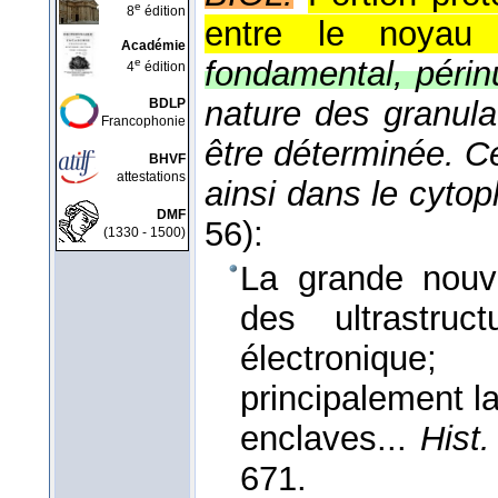
e
8
édition
entre le noyau
Académie
fondamental, périnu
e
4
édition
nature des granula
BDLP
Francophonie
être déterminée. C
BHVF
attestations
ainsi dans le cyto
DMF
56):
(1330 - 1500)
La grande nouv
des ultrastru
électronique;
principalement 
enclaves...
Hist.
671.