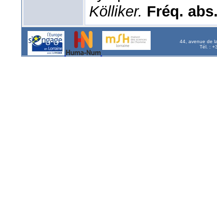
Kölliker.
Fréq. abs.
44, avenue de l
Tél. : 