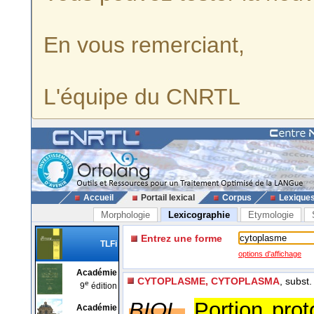
En vous remerciant,
L'équipe du CNRTL
Accueil
Portail lexical
Corpus
Lexique
Morphologie
Lexicographie
Etymologie
Entrez une forme
TLFi
options d'affichage
Académie
CYTOPLASME, CYTOPLASMA
, subst
e
9
édition
BIOL.
Portion pro
Académie