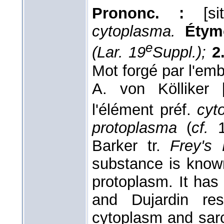
Prononc. :
[sit
cytoplasma.
Étymo
e
(Lar. 19
Suppl.);
2
Mot forgé par l'emb
A. von Kölliker 
l'élément préf.
cyt
protoplasma
(
cf.
1
Barker tr.
Frey's 
substance is know
protoplasm. It has
and Dujardin res
cytoplasm and sarc