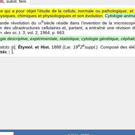
IE
, subst. fém.
e qui a pour objet l'étude de la cellule, normale ou pathologique, 
hysiques, chimiques et physiologiques et son évolution.
Cytologie anima
e
grande révolution du
siècle réside dans l'invention de la microscop
xx
n des ultrastructures cellulaires et, partant, a entraîné une révision 
n. des sc.,
t. 3, vol. 2
, 1964
, p. 663.
gie descriptive, expérimentale, statistique; cytologie génétique, céphal
e
e
sitɔlɔ ʒi].
Étymol. et Hist.
1888
(Lar. 19
2
suppl.).
Composé des élé
tér. :
1.