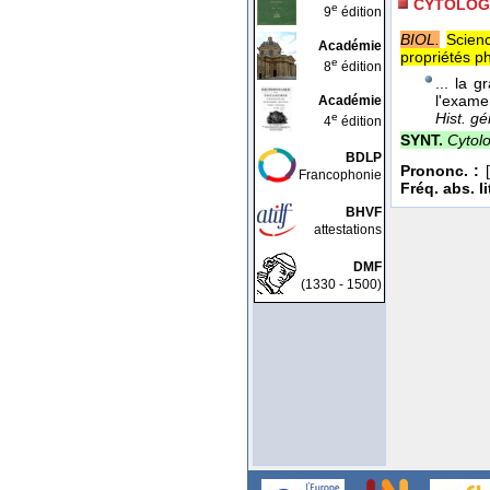
CYTOLOG
e
9
édition
BIOL.
Scienc
Académie
propriétés p
e
8
édition
... la 
l'exame
Académie
Hist. gé
e
4
édition
SYNT.
Cytolo
BDLP
Prononc. :
[
Francophonie
Fréq. abs. lit
BHVF
attestations
DMF
(1330 - 1500)