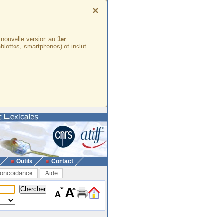
×
e nouvelle version au
1er
ablettes, smartphones) et inclut
Outils
Contact
oncordance
Aide