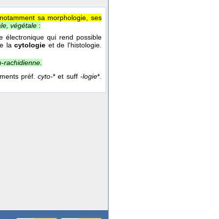
et notamment sa morphologie, ses
le, végétale
:
ie électronique qui rend possible
de la
cytologie
et de l'histologie.
o-rachidienne.
ments préf.
cyto-
* et suff
-logie
*.