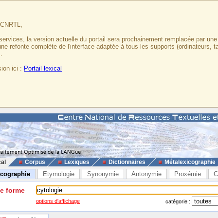
u CNRTL,
services, la version actuelle du portail sera prochainement remplacée par un
 une refonte complète de l'interface adaptée à tous les supports (ordinateurs, t
.
ion ici :
Portail lexical
cal
Corpus
Lexiques
Dictionnaires
Métalexicographie
icographie
Etymologie
Synonymie
Antonymie
Proxémie
C
ne forme
options d'affichage
catégorie :