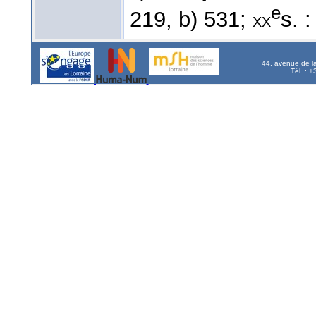
e
219, b) 531;
s. 
xx
44, avenue de l
Tél. : 