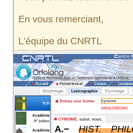
En vous remerciant,
L'équipe du CNRTL
Accueil
Portail lexical
Corpus
Lexique
Morphologie
Lexicographie
Etymologie
Entrez une forme
TLFi
options d'affichage
Académie
CYNISME
, subst. masc.
e
9
édition
A.−
HIST. PHIL
Académie