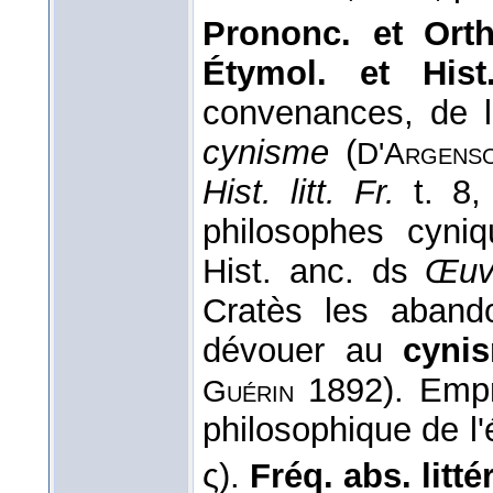
Prononc. et Orth
Étymol. et His
convenances, de l
cynisme
(
D'Argens
Hist. litt. Fr.
t. 8,
philosophes cyni
Hist. anc. ds
Œuv
Cratès les aband
dévouer au
cyni
1892). Empr.
Guérin
philosophique de l'é
ς).
Fréq. abs. littér