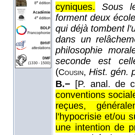
e
8
édition
cyniques.
Sous l
Académie
forment deux écoles
e
4
édition
qui déjà tombent l'
BDLP
Francophonie
dans un relâcheme
BHVF
philosophie moral
attestations
seconde est cell
DMF
(1330 - 1500)
(
,
Hist. gén. p
Cousin
B.−
[P. anal. de 
conventions sociale
reçues, général
l'hypocrisie et/ou
une intention de p