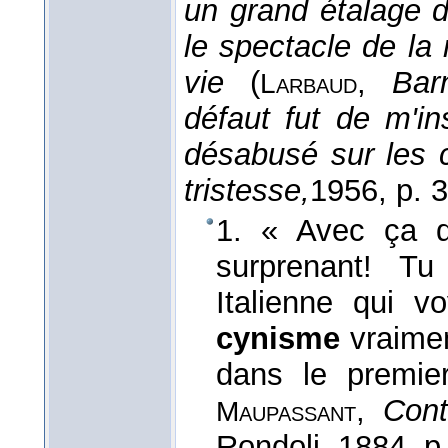
un grand étalage d
le spectacle de la
vie
(
,
Bar
Larbaud
défaut fut de m'i
désabusé sur les 
tristesse,
1956
, p. 
1. « Avec ça q
surprenant! T
Italienne qui v
cynisme
vraimen
dans le premie
,
Cont
Maupassant
Rondoli
, 1884
, p