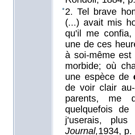
2. Tel brave ho
(...) avait mis 
qu'il me confia
une de ces heure
à soi-même est s
morbide; où ch
une espèce de
de voir clair a
parents, me dit
quelquefois de
j'userais, plu
Journal,
1934
, p.