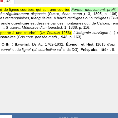
NE
, adj.
 de lignes courbes; qui suit une courbe.
Forme, mouvement, profil, t
très-régulièrement disposés
(
,
Anat. comp.,
t. 3
, 1805
, p. 106)
Cuvier
es rectangulaires, triangulaires, à bords rectilignes ou curvilignes
(
Camp
t angle
curviligne
est dessiné par des montagnes qui, de Cahors, remo
n...
,
Mémoires d'un touriste,
t. 1
, 1838
, p. 116.
Stendhal
apporte à une courbe`` (
1956
).
L'intégrale curviligne (...
Uv.-Chapman
rbitraires
(
Gds cour. pensée math.,
1948
, p. 163).
 Orth. :
[kyʀviliɳ]. Ds
Ac.
1762-1932.
Étymol. et Hist.
[1613 d'apr
e
e
curve
* et de
ligne
* (
cf. courbeline
s. ds
DG
).
Fréq. abs. littér. :
8.
xvi