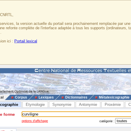
u CNRTL,
services, la version actuelle du portail sera prochainement remplacée par un
 une refonte complète de l'interface adaptée à tous les supports (ordinateurs, t
.
ion ici :
Portail lexical
cal
Corpus
Lexiques
Dictionnaires
Métalexicographie
icographie
Etymologie
Synonymie
Antonymie
Proxémie
C
ne forme
options d'affichage
catégorie :