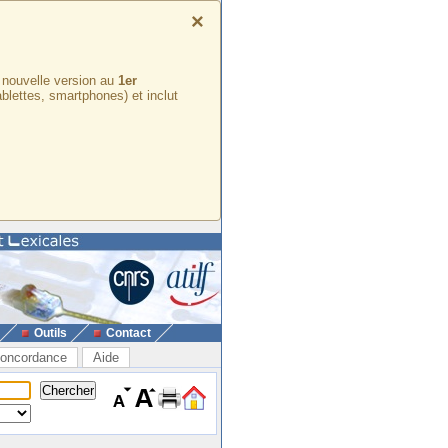
×
e nouvelle version au
1er
ablettes, smartphones) et inclut
Outils
Contact
oncordance
Aide