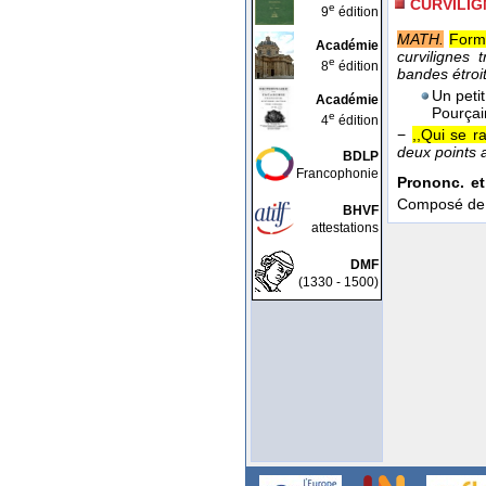
CURVILIG
e
9
édition
MATH.
Formé
Académie
curvilignes 
e
8
édition
bandes étroit
Un peti
Académie
Pourçai
e
4
édition
−
,,Qui se r
deux points a
BDLP
Francophonie
Prononc. et
Composé d
BHVF
attestations
DMF
(1330 - 1500)