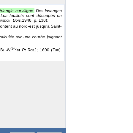
riangle curviligne.
Des losanges
.
Les feuillets sont découpés en
,
Bois,
1948
, p. 138):
redon
ntent au nord-est jusqu'à Saint-
) calculée sur une courbe joignant
3-5
.
et
Pt
]; 1690 (
).
Bl.-W.
Rob.
Fur